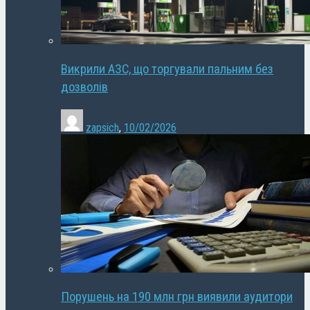
Викрили АЗС, що торгували пальним без
дозволів
zapsich
,
10/02/2026
Порушень на 190 млн грн виявили аудитори