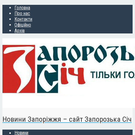
Головна
Про нас
Контакти
Офіційно
Архів
Новини Запоріжжя – сайт Запорозька Січ
Новини