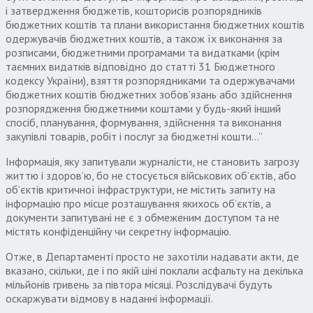
і затвердження бюджетів, кошторисів розпорядників
бюджетних коштів та плани використання бюджетних коштів
одержувачів бюджетних коштів, а також їх виконання за
розписами, бюджетними програмами та видатками (крім
таємних видатків відповідно до статті 31 Бюджетного
кодексу України), взяття розпорядниками та одержувачами
бюджетних коштів бюджетних зобов’язань або здійснення
розпорядження бюджетними коштами у будь-який інший
спосіб, планування, формування, здійснення та виконання
закупівлі товарів, робіт і послуг за бюджетні кошти…”
Інформація, яку запитували журналісти, не становить загрозу
життю і здоров’ю, бо не стосується військових об’єктів, або
об’єктів критичної інфраструктури, не містить запиту на
інформацію про місце розташування якихось об’єктів, а
документи запитувані не є з обмеженим доступом та не
містять конфіденційну чи секретну інформацію.
Отже, в Департаменті просто не захотіли надавати акти, де
вказано, скільки, де і по якій ціні поклали асфальту на декілька
мільйонів гривень за півтора місяці. Розслідувачі будуть
оскаржувати відмову в наданні інформації.