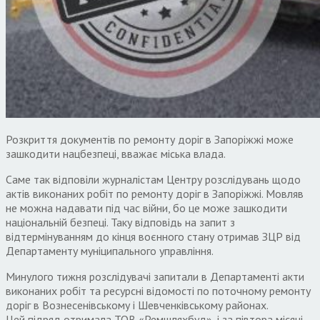
​​Розкриття документів по ремонту доріг в Запоріжжі може
зашкодити нацбезпеці, вважає міська влада.
Саме так відповіли журналістам Центру розслідувань щодо
актів виконаних робіт по ремонту доріг в Запоріжжі. Мовляв
не можна надавати під час війни, бо це може зашкодити
національній безпеці. Таку відповідь на запит з
відтермінуванням до кінця воєнного стану отримав ЗЦР від
Департаменту муніципального управління.
Минулого тижня розслідувачі запитали в Департаменті акти
виконаних робіт та ресурсні відомості по поточному ремонту
доріг в Вознесенівському і Шевченківському районах.
Цей підряд отримала ТОВ «Ремшляхбуд», і за півтора місяці