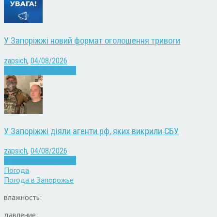
У Запоріжжі новий формат оголошення тривоги
zapsich
,
04/08/2026
Війна
Запоріжжя
Новини
У Запоріжжі діяли агенти рф, яких викрили СБУ
zapsich
,
04/08/2026
Війна
Запоріжжя
Новини
Погода
Погода в
Запорожье
влажность:
давление: