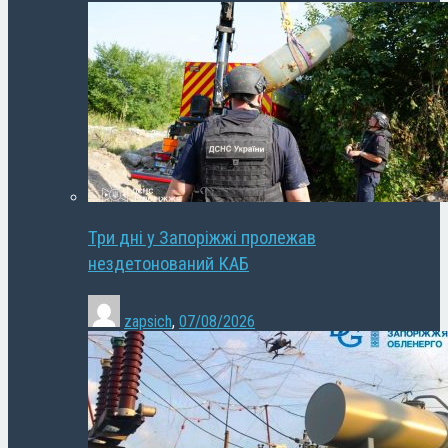
Три дні у Запоріжжі пролежав
нездетонований КАБ
zapsich
,
07/08/2026