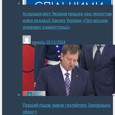
Асоціація міст України працює над проєктом
нової редакції Закону України «Про місцеві
державні адміністрації»
zapsich
,
23/12/2024
Перший пішов: вирок гауляйтеру Запорізької
області