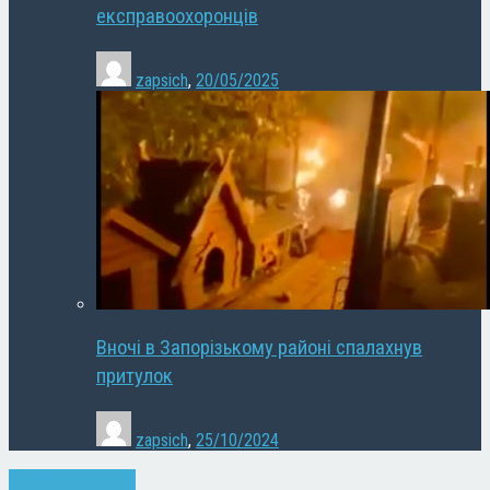
експравоохоронців
zapsich
,
20/05/2025
Вночі в Запорізькому районі спалахнув
притулок
zapsich
,
25/10/2024
Запоріжжя
Новини