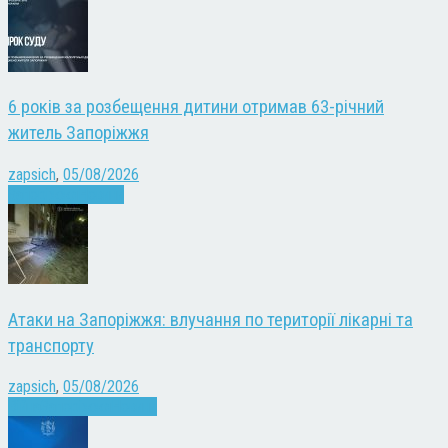
6 років за розбещення дитини отримав 63-річний
житель Запоріжжя
zapsich
,
05/08/2026
Запоріжжя
Новини
Атаки на Запоріжжя: влучання по території лікарні та
транспорту
zapsich
,
05/08/2026
Війна
Запоріжжя
Новини