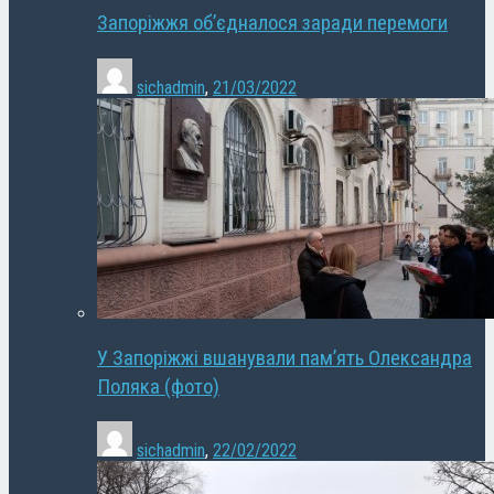
Запоріжжя об’єдналося заради перемоги
sichadmin
,
21/03/2022
У Запоріжжі вшанували пам’ять Олександра
Поляка (фото)
sichadmin
,
22/02/2022