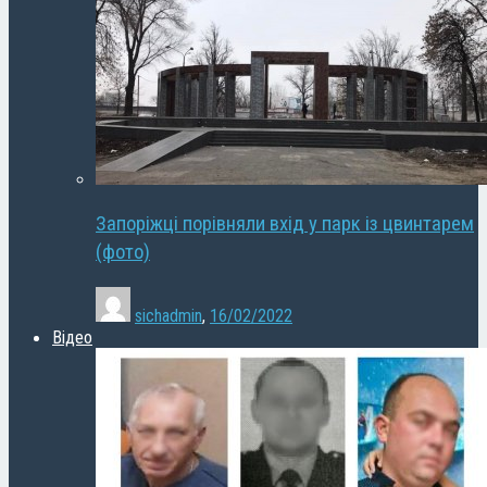
Запоріжці порівняли вхід у парк із цвинтарем
(фото)
sichadmin
,
16/02/2022
Відео