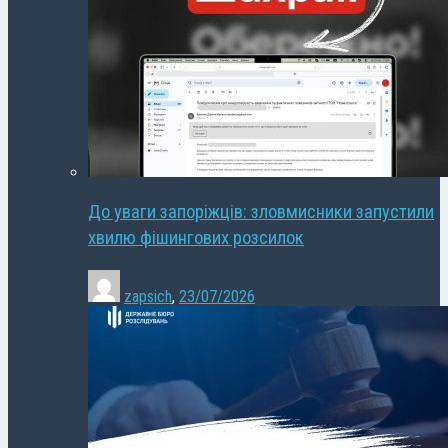
До уваги запоріжців: зловмисники запустили
хвилю фішингових розсилок
zapsich
,
23/07/2026