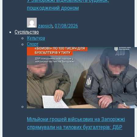
У Запоріжжі відновлюють будинок,
пошкоджений дроном
zapsich
,
07/08/2026
Суспільство
Культура
Спорт
Мільйони грошей військових на Запоріжжі
спрямували на тилових бухгалтерів: ДБР