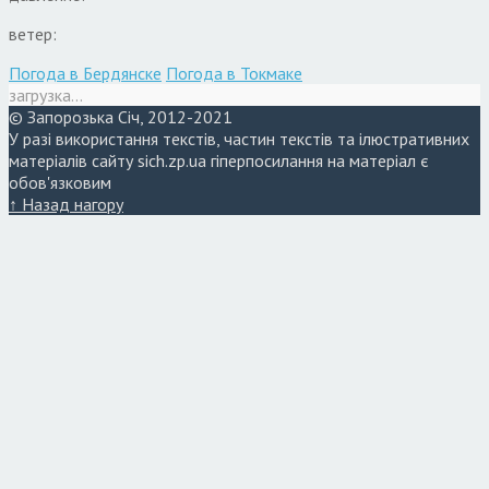
ветер:
Погода в Бердянске
Погода в Токмаке
загрузка...
© Запорозька Січ, 2012-2021
У разі використання текстів, частин текстів та ілюстративних
матеріалів сайту sich.zp.ua гіперпосилання на матеріал є
обов'язковим
↑ Назад нагору