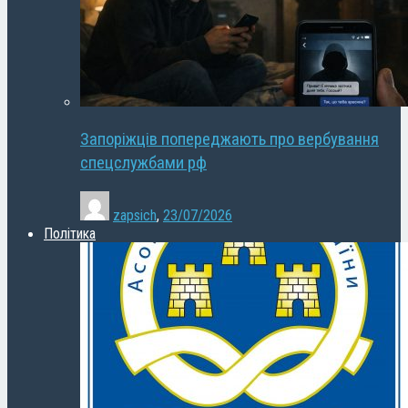
Запоріжців попереджають про вербування
спецслужбами рф
zapsich
,
23/07/2026
Політика