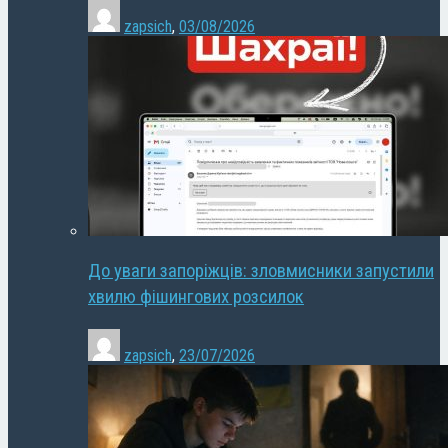
zapsich
,
03/08/2026
До уваги запоріжців: зловмисники запустили
хвилю фішингових розсилок
zapsich
,
23/07/2026