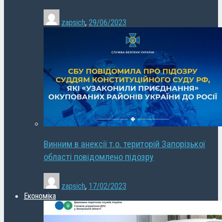
zapsich
,
29/06/2023
Винним в анексії т.о. територій Запорізької
області повідомлено підозру
zapsich
,
17/02/2023
Економіка