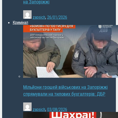
на Запоріжжі
zapsich
,
26/01/2026
Кримінал
Мільйони грошей військових на Запоріжжі
спрямували на тилових бухгалтерів: ДБР
zapsich
,
03/08/2026