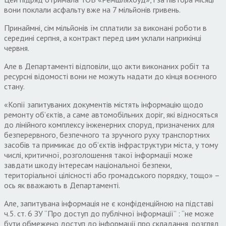
вони поклали асфальту вже на 7 мільйонів гривень.
Принаймні, сім мільйонів їм сплатили за виконані роботи в
середині серпня, а контракт перед цим уклали наприкінці
червня.
Але в Департаменті відповіли, що акти виконаних робіт та
ресурсні відомості вони не можуть надати до кінця воєнного
стану.
«Копії запитуваних документів містять інформацію щодо
ремонту об’єктів, а саме автомобільних доріг, які відносяться
до лінійного комплексу інженерних споруд, призначених для
безперервного, безпечного та зручного руху транспортних
засобів та примикає до об’єктів інфраструктури міста, у тому
числі, критичної, розголошення такої інформації може
завдати шкоду інтересам національної безпеки,
територіальної цілісності або громадського порядку, тощо» –
ось як вважають в Департаменті.
Але, запитувана інформація не є конфіденційною на підставі
ч.5. ст. 6 ЗУ “Про доступ до публічної інформації” : “не може
бути обмежено доступ до інформації про складання, розгляд