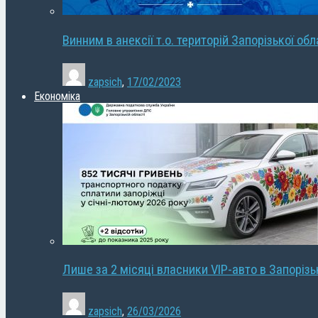
Винним в анексії т.о. територій Запорізької об
zapsich
,
17/02/2023
Економіка
Лише за 2 місяці власники VIP-авто в Запорізь
zapsich
,
26/03/2026