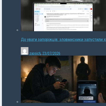
До уваги запоріжців: зловмисники запустили 
zapsich
,
23/07/2026