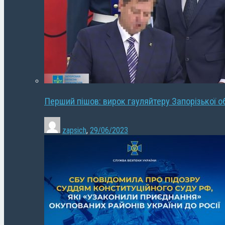
Перший пішов: вирок гауляйтеру Запорізької о
zapsich
,
29/06/2023