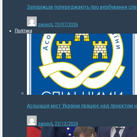
Запоріжців попереджають про вербування сп
zapsich
,
23/07/2026
Політика
Асоціація міст України працює над проєктом н
zapsich
,
23/12/2024