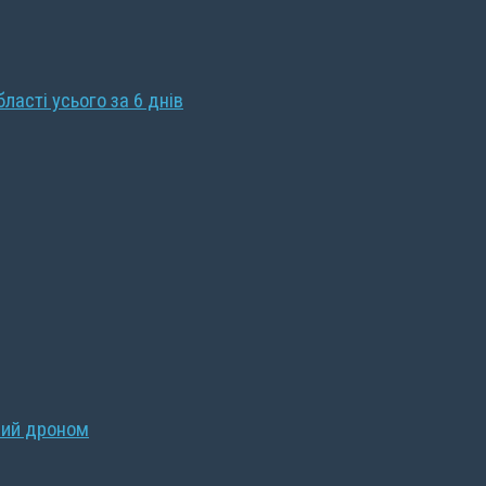
бласті усього за 6 днів
ний дроном