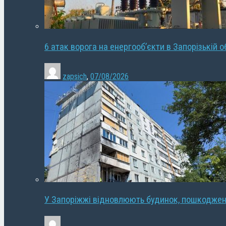
6 атак ворога на енергооб’єкти в Запорізькій о
zapsich
,
07/08/2026
У Запоріжжі відновлюють будинок, пошкодже