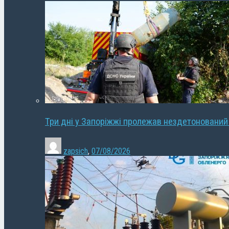
Три дні у Запоріжжі пролежав нездетонований
zapsich
,
07/08/2026