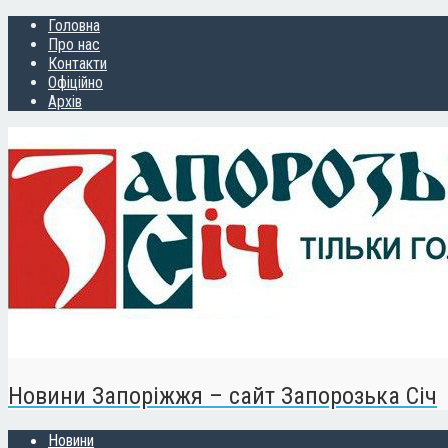
Головна
Про нас
Контакти
Офіційно
Архів
Новини Запоріжжя – сайт Запорозька Січ
Новини