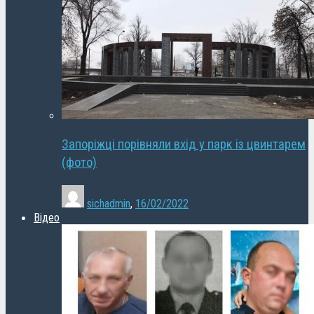
Запоріжці порівняли вхід у парк із цвинтарем
(фото)
sichadmin
,
16/02/2022
Відео