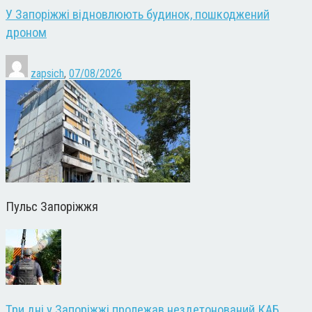
У Запоріжжі відновлюють будинок, пошкоджений
дроном
zapsich
,
07/08/2026
Пульс Запоріжжя
Три дні у Запоріжжі пролежав нездетонований КАБ