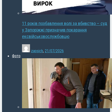
11 років позбавлення волі за вбивство – суд
у Запоріжжі призначив покарання
ексвійськовослужбовцю
zapsich
,
21/07/2026
Фото