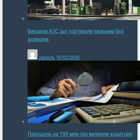
Викрили АЗС, що торгували пальним без
дозволів
zapsich
,
10/02/2026
Порушень на 190 млн грн виявили аудитори