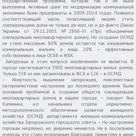
государственная программа, которая так и не была
выполнена. Активные шаги по модернизации коммунальной
экономики были предприняты в 2009-2014 годах. Появился
соответствующий закон, позволивший людям стать
совладельцами дома не только де-юре, но и де-факто (Закон
Украины от 29.11.2001 №2866-ІІІ «Про объединение
совладельцев многоквартирного дома»). Но создание ОСМД
не стало массовым. 80% домов остаются так называемым
коммунальным жильем, а лишь 20% – эффективные
собственники в лице ОСББ и ЖБК.
Запорожье в этом вопросе исключением не является. В
городе насчитывается 3900 многоквартирных жилых домов.
Только 358 из них организованы в ЖСК и 126 – в ОСМД.
– Инертность мышления запорожцев, повсеместные
патерналистские настроения до последнего времени были
основной проблемой в создании обществ совладельцев
многоквартирных домов в нашем городе, – говорит Яна
Калинина, и.о начальника отдела нормативно-
методологического обеспечения развития жилищного
хозяйства (ОСМД) департамента жилищно-коммунального
хозяйства Запорожского городского совета. – Но настроения
горожан медленно, но уверенно меняются. Не в последнюю
очередь это стало возможным благодаря принятому в июне