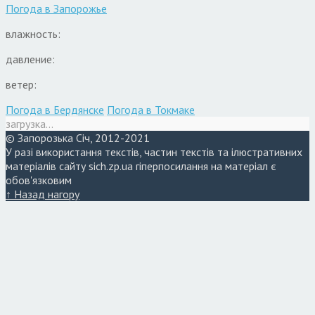
Погода в
Запорожье
влажность:
давление:
ветер:
Погода в Бердянске
Погода в Токмаке
загрузка...
© Запорозька Січ, 2012-2021
У разі використання текстів, частин текстів та ілюстративних
матеріалів сайту sich.zp.ua гіперпосилання на матеріал є
обов'язковим
↑ Назад нагору