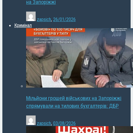
на Запоріжжі
zapsich
,
26/01/2026
Кримінал
Мільйони грошей військових на Запоріжжі
спрямували на тилових бухгалтерів: ДБР
zapsich
,
03/08/2026