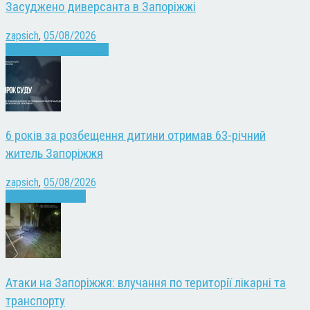
Засуджено диверсанта в Запоріжжі
zapsich
,
05/08/2026
Війна
Запоріжжя
Новини
6 років за розбещення дитини отримав 63-річний
житель Запоріжжя
zapsich
,
05/08/2026
Запоріжжя
Новини
Атаки на Запоріжжя: влучання по території лікарні та
транспорту