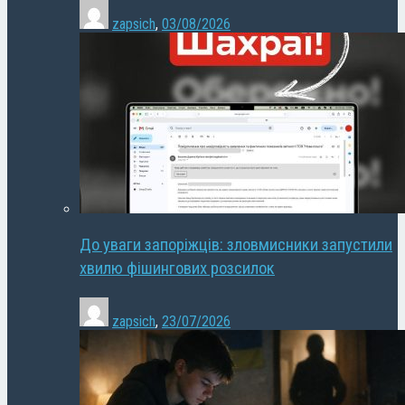
zapsich
,
03/08/2026
До уваги запоріжців: зловмисники запустили
хвилю фішингових розсилок
zapsich
,
23/07/2026