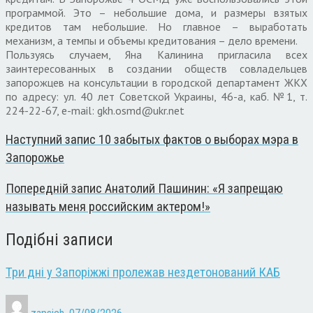
программой. Это – небольшие дома, и размеры взятых
кредитов там небольшие. Но главное – выработать
механизм, а темпы и объемы кредитования – дело времени.
Пользуясь случаем, Яна Калинина пригласила всех
заинтересованных в создании обществ совладельцев
запорожцев на консультации в городской департамент ЖКХ
по адресу: ул. 40 лет Советской Украины, 46-а, каб. №1, т.
224-22-67, e-maіl: gkh.osmd@ukr.net
Наступний запис
10 забытых фактов о выборах мэра в
Запорожье
Попередній запис
Анатолий Пашинин: «Я запрещаю
называть меня российским актером!»
Подібні записи
Три дні у Запоріжжі пролежав нездетонований КАБ