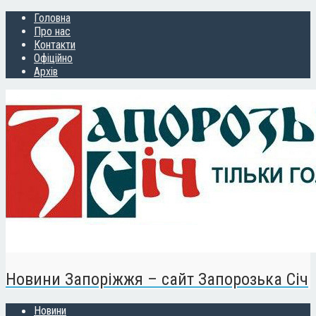
Головна
Про нас
Контакти
Офіційно
Архів
Новини Запоріжжя – сайт Запорозька Січ
Новини