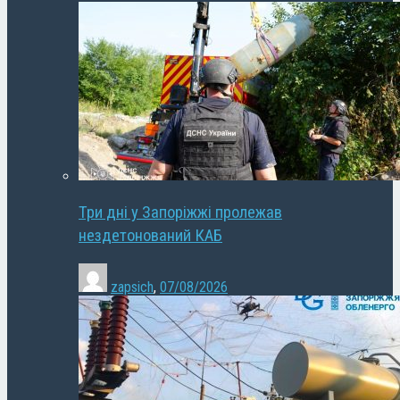
Три дні у Запоріжжі пролежав
нездетонований КАБ
zapsich
,
07/08/2026