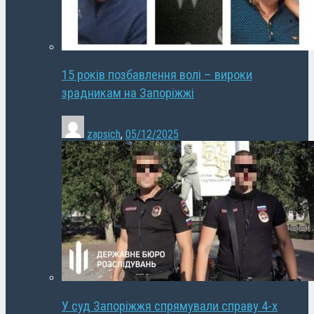
15 років позбавлення волі – вироки
зрадникам на Запоріжжі
zapsich
,
05/12/2025
У суд Запоріжжя спрямували справу 4-х