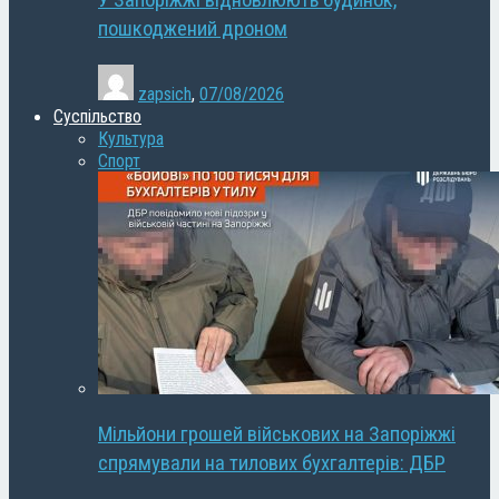
У Запоріжжі відновлюють будинок,
пошкоджений дроном
zapsich
,
07/08/2026
Суспільство
Культура
Спорт
Мільйони грошей військових на Запоріжжі
спрямували на тилових бухгалтерів: ДБР