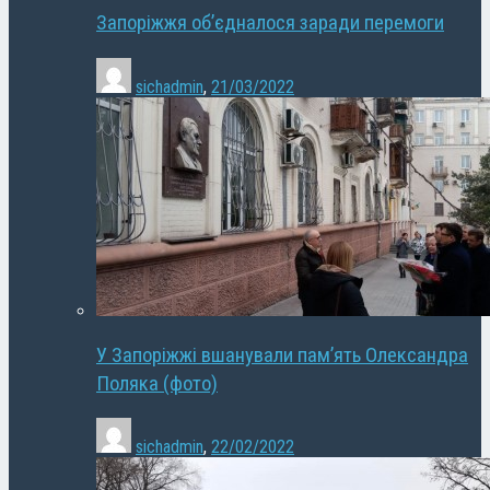
Запоріжжя об’єдналося заради перемоги
sichadmin
,
21/03/2022
У Запоріжжі вшанували пам’ять Олександра
Поляка (фото)
sichadmin
,
22/02/2022