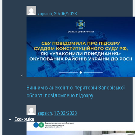
zapsich
,
29/06/2023
Винним в анексії т.о. територій Запорізької
області повідомлено підозру
zapsich
,
17/02/2023
Економіка