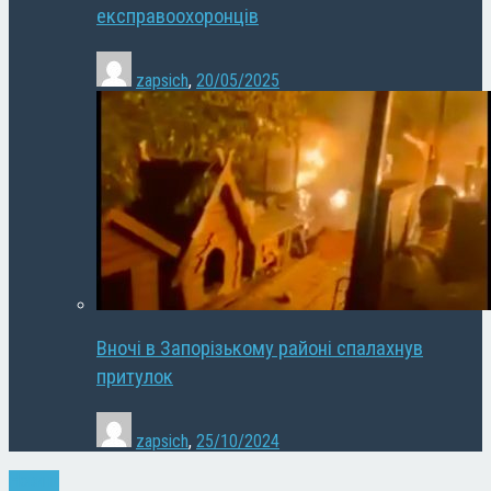
експравоохоронців
zapsich
,
20/05/2025
Вночі в Запорізькому районі спалахнув
притулок
zapsich
,
25/10/2024
Новини