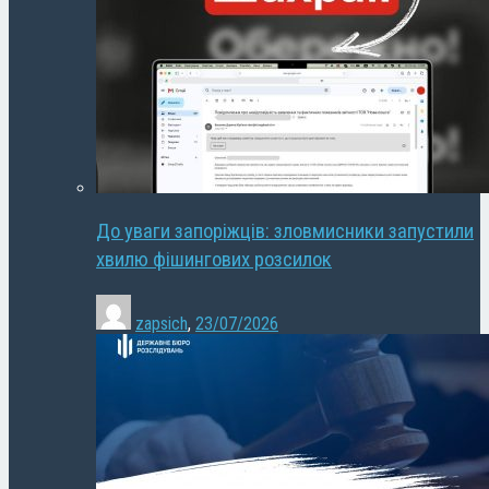
До уваги запоріжців: зловмисники запустили
хвилю фішингових розсилок
zapsich
,
23/07/2026