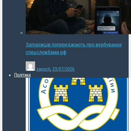
Запоріжців попереджають про вербування
спецслужбами рф
zapsich
,
23/07/2026
Політика