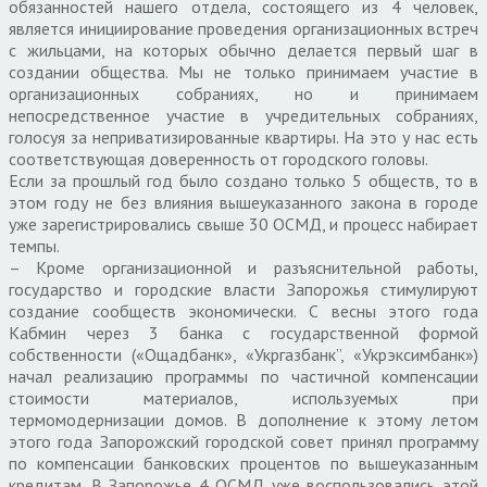
обязанностей нашего отдела, состоящего из 4 человек,
является инициирование проведения организационных встреч
с жильцами, на которых обычно делается первый шаг в
создании общества. Мы не только принимаем участие в
организационных собраниях, но и принимаем
непосредственное участие в учредительных собраниях,
голосуя за неприватизированные квартиры. На это у нас есть
соответствующая доверенность от городского головы.
Если за прошлый год было создано только 5 обществ, то в
этом году не без влияния вышеуказанного закона в городе
уже зарегистрировались свыше 30 ОСМД, и процесс набирает
темпы.
– Кроме организационной и разъяснительной работы,
государство и городские власти Запорожья стимулируют
создание сообществ экономически. С весны этого года
Кабмин через 3 банка с государственной формой
собственности («Ощадбанк», «Укргазбанк”, «Укрэксимбанк»)
начал реализацию программы по частичной компенсации
стоимости материалов, используемых при
термомодернизации домов. В дополнение к этому летом
этого года Запорожский городской совет принял программу
по компенсации банковских процентов по вышеуказанным
кредитам. В Запорожье 4 ОСМД уже воспользовались этой