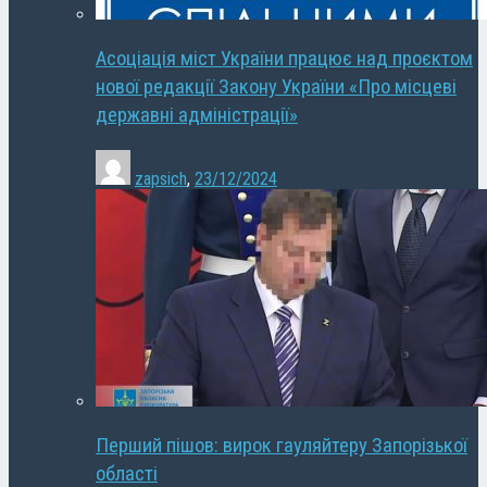
Асоціація міст України працює над проєктом
нової редакції Закону України «Про місцеві
державні адміністрації»
zapsich
,
23/12/2024
Перший пішов: вирок гауляйтеру Запорізької
області