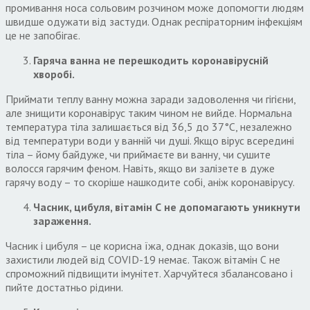
промивання носа сольовим розчином може допомогти людям
швидше одужати від застуди. Однак респіраторним інфекціям
це не запобігає.
Гаряча ванна не перешкодить коронавірусній
хворобі.
Приймати теплу ванну можна заради задоволення чи гігієни,
але знищити коронавірус таким чином не вийде. Нормальна
температура тіла залишається від 36,5 до 37°C, незалежно
від температури води у ванній чи душі. Якщо вірус всередині
тіла – йому байдуже, чи приймаєте ви ванну, чи сушите
волосся гарячим феном. Навіть, якщо ви залізете в дуже
гарячу воду – то скоріше нашкодите собі, аніж коронавірусу.
Часник, цибуля, вітамін С не допомагають уникнути
зараження.
Часник і цибуля – це корисна їжа, однак доказів, що вони
захистили людей від COVID-19 немає. Також вітамін С не
спроможний підвищити імунітет. Харчуйтеся збалансовано і
пийте достатньо рідини.