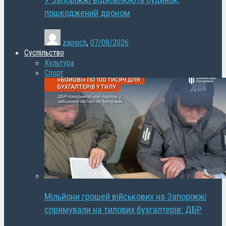
У Запоріжжі відновлюють будинок,
пошкоджений дроном
zapsich
,
07/08/2026
Суспільство
Культура
Спорт
Мільйони грошей військових на Запоріжжі
спрямували на тилових бухгалтерів: ДБР