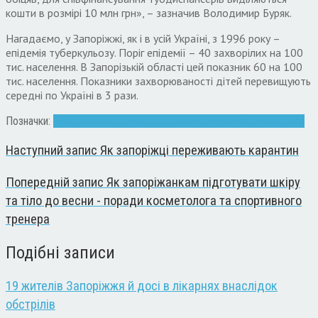
кошти в розмірі 10 млн грн», – зазначив Володимир Буряк.
Нагадаємо, у Запоріжжі, як і в усій Україні, з 1996 року –
епідемія туберкульозу. Поріг епідемії – 40 захворілих на 100
тис. населення. В Запорізькій області цей показник 60 на 100
тис. населення. Показники захворюваності дітей перевищують
середні по Україні в 3 рази.
Позначки:
Запоріжжя
коронавірус
Профілактика
симптоми
хвороба
Наступний запис
Як запоріжці переживають карантин
Попередній запис
Як запоріжанкам підготувати шкіру
та тіло до весни - поради косметолога та спортивного
тренера
Подібні записи
19 жителів Запоріжжя й досі в лікарнях внаслідок
обстрілів