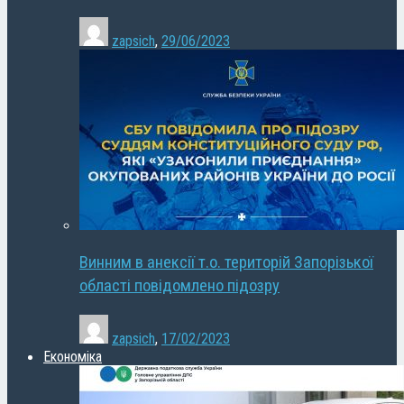
zapsich
,
29/06/2023
Винним в анексії т.о. територій Запорізької
області повідомлено підозру
zapsich
,
17/02/2023
Економіка