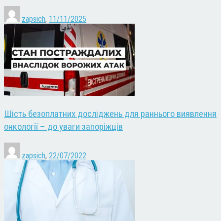
zapsich
,
11/11/2025
Шість безоплатних досліджень для раннього виявлення
онкології – до уваги запоріжців
zapsich
,
22/07/2022