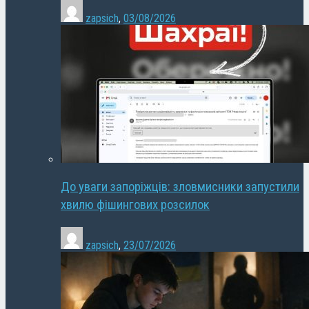
zapsich
,
03/08/2026
До уваги запоріжців: зловмисники запустили
хвилю фішингових розсилок
zapsich
,
23/07/2026