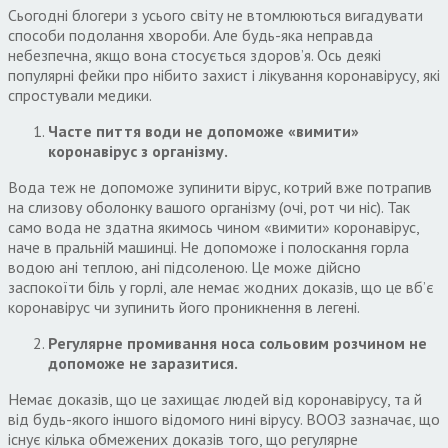
Сьогодні блогери з усього світу не втомлюються вигадувати
способи подолання хвороби. Але будь-яка неправда
небезпечна, якщо вона стосується здоров’я. Ось деякі
популярні фейки про нібито захист і лікування коронавірусу, які
спростували медики.
Часте пиття води не допоможе «вимити»
коронавірус з організму.
Вода теж не допоможе зупинити вірус, котрий вже потрапив
на слизову оболонку вашого організму (очі, рот чи ніс). Так
само вода не здатна якимось чином «вимити» коронавірус,
наче в пральній машинці. Не допоможе і полоскання горла
водою ані теплою, ані підсоленою. Це може дійсно
заспокоїти біль у горлі, але немає жодних доказів, що це вб’є
коронавірус чи зупинить його проникнення в легені.
Регулярне промивання носа сольовим розчином не
допоможе не заразитися.
Немає доказів, що це захищає людей від коронавірусу, та й
від будь-якого іншого відомого нині вірусу. ВООЗ зазначає, що
існує кілька обмежених доказів того, що регулярне