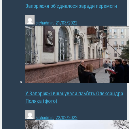
Запоріжжя об’єдналося заради перемоги
sichadmin
,
21/03/2022
У Запоріжжі вшанували пам’ять Олександра
Поляка (фото)
sichadmin
,
22/02/2022