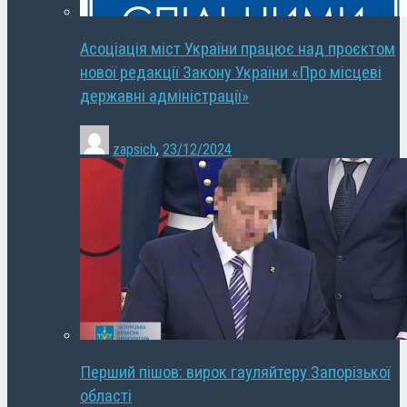
Асоціація міст України працює над проєктом
нової редакції Закону України «Про місцеві
державні адміністрації»
zapsich
,
23/12/2024
Перший пішов: вирок гауляйтеру Запорізької
області