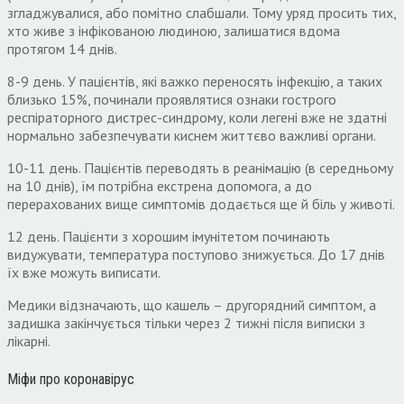
згладжувалися, або помітно слабшали. Тому уряд просить тих,
хто живе з інфікованою людиною, залишатися вдома
протягом 14 днів.
8-9 день. У пацієнтів, які важко переносять інфекцію, а таких
близько 15%, починали проявлятися ознаки гострого
респіраторного дистрес-синдрому, коли легені вже не здатні
нормально забезпечувати киснем життєво важливі органи.
10-11 день. Пацієнтів переводять в реанімацію (в середньому
на 10 днів), їм потрібна екстрена допомога, а до
перерахованих вище симптомів додається ще й біль у животі.
12 день. Пацієнти з хорошим імунітетом починають
видужувати, температура поступово знижується. До 17 днів
їх вже можуть виписати.
Медики відзначають, що кашель – другорядний симптом, а
задишка закінчується тільки через 2 тижні після виписки з
лікарні.
Міфи про коронавірус