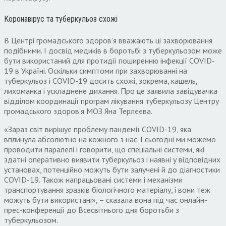
Коронавірус та туберкульоз схожі
В Центрі громадського здоров’я вважають ці захворювання
подібними. І досвід медиків в боротьбі з туберкульозом може
бути використаний для протидії поширенню інфекції COVID-
19 в Україні. Оскільки симптоми при захворюванні на
туберкульоз і COVID-19 досить схожі, зокрема, кашель,
лихоманка і ускладнене дихання. Про це заявила завідувачка
відділом координації програм лікування туберкульозу Центру
громадського здоров’я МОЗ Яна Терлєєва.
«Зараз світ вирішує проблему пандемії COVID-19, яка
вплинула абсолютно на кожного з нас. І сьогодні ми можемо
проводити паралелі і говорити, що спеціальні системи, які
здатні оперативно виявити туберкульоз і наявні у відповідних
установах, потенційно можуть бути залучені й до діагностики
COVID-19. Також напрацьовані системи і механізми
транспортування зразків біологічного матеріалу, і вони теж
можуть бути використані», – сказала вона під час онлайн-
прес-конференції до Всесвітнього дня боротьби з
туберкульозом.