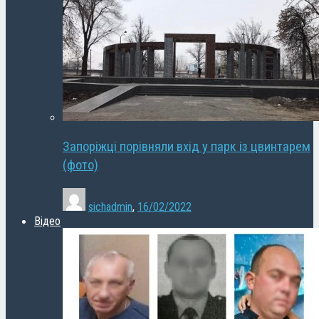
Запоріжці порівняли вхід у парк із цвинтарем
(фото)
sichadmin
,
16/02/2022
Відео