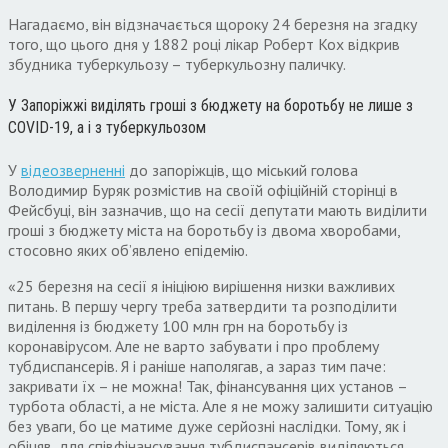
Нагадаємо, він відзначається щороку 24 березня на згадку
того, що цього дня у 1882 році лікар Роберт Кох відкрив
збудника туберкульозу – туберкульозну паличку.
У Запоріжжі виділять гроші з бюджету на боротьбу не лише з
COVID-19, а і з туберкульозом
У
відеозверненні
до запоріжців, що міський голова
Володимир Буряк розмістив на своїй офіційній сторінці в
Фейсбуці, він зазначив, що на сесії депутати мають виділити
гроші з бюджету міста на боротьбу із двома хворобами,
стосовно яких об’явлено епідемію.
«25 березня на сесії я ініціюю вирішення низки важливих
питань. В першу чергу треба затвердити та розподілити
виділення із бюджету 100 млн грн на боротьбу із
коронавірусом. Але не варто забувати і про проблему
тубдиспансерів. Я і раніше наполягав, а зараз тим паче:
закривати їх – не можна! Так, фінансування цих установ –
турбота області, а не міста. Але я не можу залишити ситуацію
без уваги, бо це матиме дуже серйозні наслідки. Тому, як і
обіцяв, для співфінансування тубдиспансерів виділяються