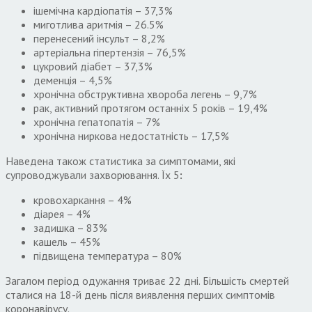
ішемічна кардіопатія – 37,3%
миготлива аритмія – 26.5%
перенесений інсульт – 8,2%
артеріальна гіпертензія – 76,5%
цукровий діабет – 37,3%
деменція – 4,5%
хронічна обструктивна хвороба легень – 9,7%
рак, активний протягом останніх 5 років – 19,4%
хронічна гепатопатія – 7%
хронічна ниркова недостатність – 17,5%
Наведена також статистика за симптомами, які
супроводжували захворювання. Їх 5
:
кровохаркання – 4%
діарея – 4%
задишка – 83%
кашель – 45%
підвищена температура – 80%
Загалом період одужання триває 22 дні. Більшість смертей
сталися на 18-й день після виявлення перших симптомів
коронавірусу.