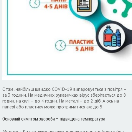
Отже, найбільш швидко COVID-19 випаровується з повітря –
за 3 години. На медичних рукавичках вірус зберігається до 8
годин, на склі – до 4 годин. На металі – до 2 діб. А ось на
папері або пластику може протриматися аж до 5.
Основний симптом хвороби – підвищена температура
Медики з Китаю, яким першим довелося почати боротьбу з