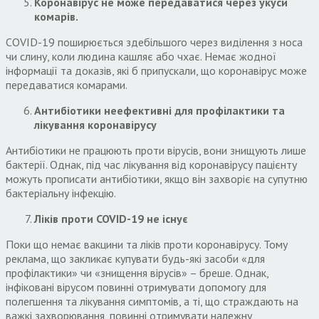
Коронавірус не може передаватися через укуси
комарів.
COVID-19 поширюється здебільшого через виділення з носа
чи слину, коли людина кашляє або чхає. Немає жодної
інформації та доказів, які б припускали, що коронавірус може
передаватися комарами.
Антибіотики неефективні для профілактики та
лікування коронавірусу
Антибіотики не працюють проти вірусів, вони знищують лише
бактерії. Однак, під час лікування від коронавірусу пацієнту
можуть прописати антибіотики, якщо він захворіє на супутню
бактеріальну інфекцію.
Ліків проти COVID-19 не існує
Поки що немає вакцини та ліків проти коронавірусу. Тому
реклама, що закликає купувати будь-які засоби «для
профілактики» чи «знищення вірусів» – бреше. Однак,
інфіковані вірусом повинні отримувати допомогу для
полегшення та лікування симптомів, а ті, що страждають на
важкі захворювання, повинні отримувати належну