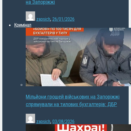
на Запоріжжі
zapsich
,
26/01/2026
Кримінал
Мільйони грошей військових на Запоріжжі
спрямували на тилових бухгалтерів: ДБР
zapsich
,
03/08/2026