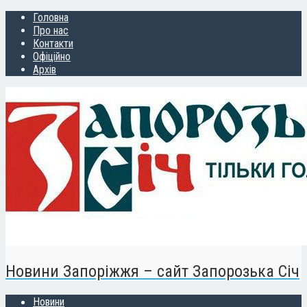
Головна
Про нас
Контакти
Офіційно
Архів
Новини Запоріжжя – сайт Запорозька Січ
Новини