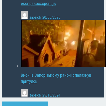
експравоохоронців
zapsich
,
20/05/2025
Вночі в Запорізькому районі спалахнув
притулок
zapsich
,
25/10/2024
Запоріжжя
Новини
Суспільство