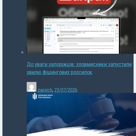
До уваги запоріжців: зловмисники запустили
хвилю фішингових розсилок
zapsich
,
23/07/2026