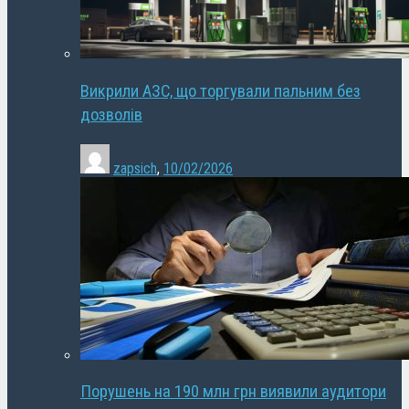
Викрили АЗС, що торгували пальним без
дозволів
zapsich
,
10/02/2026
Порушень на 190 млн грн виявили аудитори