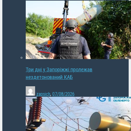
Три дні у Запоріжжі пролежав
нездетонований КАБ
zapsich
,
07/08/2026