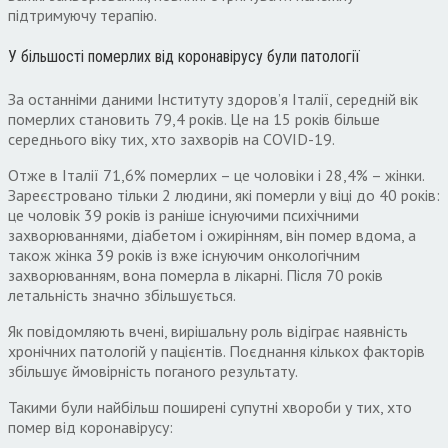
підтримуючу терапію.
У більшості померлих від коронавірусу були патології
За останніми даними Інституту здоров’я Італії, середній вік
померлих становить 79,4 років. Це на 15 років більше
середнього віку тих, хто захворів на COVID-19.
Отже в Італії 71,6% померлих – це чоловіки і 28,4% – жінки.
Зареєстровано тільки 2 людини, які померли у віці до 40 років:
це чоловік 39 років із раніше існуючими психічними
захворюваннями, діабетом і ожирінням, він помер вдома, а
також жінка 39 років із вже існуючим онкологічним
захворюванням, вона померла в лікарні. Після 70 років
летальність значно збільшується.
Як повідомляють вчені, вирішальну роль відіграє наявність
хронічних патологій у пацієнтів. Поєднання кількох факторів
збільшує ймовірність поганого результату.
Такими були найбільш поширені супутні хвороби у тих, хто
помер від коронавірусу: