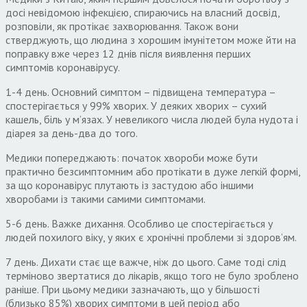
досі невідомою інфекцією, спираючись на власний досвід,
розповіли, як протікає захворювання. Також вони
стверджують, що людина з хорошим імунітетом може йти на
поправку вже через 12 днів після виявлення перших
симптомів коронавірусу.
1-4 день. Основний симптом – підвищена температура –
спостерігається у 99% хворих. У деяких хворих – сухий
кашель, біль у м’язах. У невеликого числа людей була нудота і
діарея за день-два до того.
Медики попереджають: початок хвороби може бути
практично безсимптомним або протікати в дуже легкій формі,
за що коронавірус плутають із застудою або іншими
хворобами із такими самими симптомами.
5-6 день. Важке дихання. Особливо це спостерігається у
людей похилого віку, у яких є хронічні проблеми зі здоров’ям.
7 день. Дихати стає ще важче, ніж до цього. Саме тоді слід
терміново звертатися до лікарів, якщо того не було зроблено
раніше. При цьому медики зазначають, що у більшості
(близько 85%) хворих симптоми в цей період або