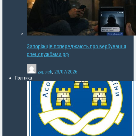
Запоріжців попереджають про вербування
спецслужбами рф
zapsich
,
23/07/2026
Політика