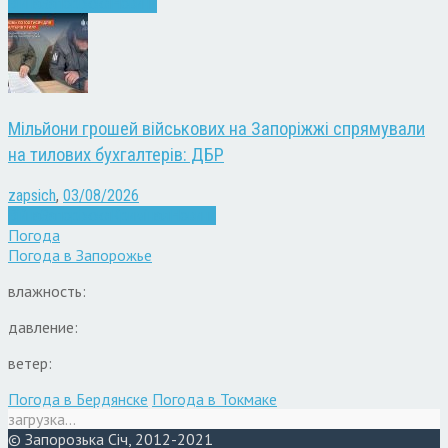
Війна
Запоріжжя
Новини
Мільйони грошей військових на Запоріжжі спрямували
на тилових бухгалтерів: ДБР
zapsich
,
03/08/2026
Війна
Запоріжжя
Кримінал
Новини
Погода
Погода в
Запорожье
влажность:
давление:
ветер:
Погода в Бердянске
Погода в Токмаке
загрузка...
© Запорозька Січ, 2012-2021