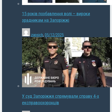
15 років позбавлення волі – вироки
зрадникам на Запоріжжі
zapsich
,
05/12/2025
У суд Запоріжжя спрямували справу 4-х
експравоохоронців