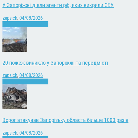
У Запоріжжі діяли агенти рф, яких викрили СБУ
zapsich
,
04/08/2026
Війна
Запоріжжя
Новини
20 пожеж виникло у Запоріжжі та передмісті
zapsich
,
04/08/2026
Війна
Запоріжжя
Новини
Ворог атакував Запорізьку область більше 1000 разів
zapsich
,
04/08/2026