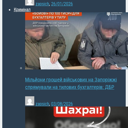
zapsich
,
26/01/2026
Кримінал
Мільйони грошей військових на Запоріжжі
спрямували на тилових бухгалтерів: ДБР
zapsich
,
03/08/2026