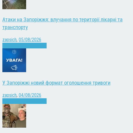
Атаки на Запоріжжя: влучання по території лікарні та
транспорту
zapsich
,
05/08/2026
Війна
Запоріжжя
Новини
У Запоріжжі новий формат оголошення тривоги
zapsich
,
04/08/2026
Війна
Запоріжжя
Новини