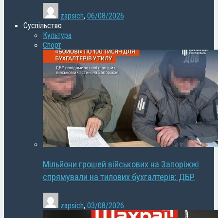
zapsich
,
06/08/2026
Суспільство
Культура
Спорт
Мільйони грошей військових на Запоріжжі
спрямували на тилових бухгалтерів: ДБР
zapsich
,
03/08/2026