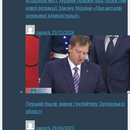
Асоціація міст України працює над проєктом
нової редакції Закону України «Про місцеві
державні адміністрації»
zapsich
,
23/12/2024
Перший пішов: вирок гауляйтеру Запорізької
області
zapsich
,
29/06/2023