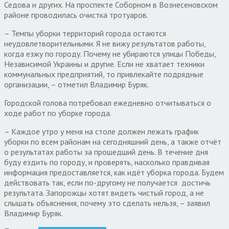
Седова и других. На проспекте Соборном в Вознесеновском
районе проводилась очистка тротуаров.
– Темпы уборки территорий города остаются
неудовлетворительными. Я не вижу результатов работы,
когда езжу по городу. Почему не убираются улицы Победы,
Независимой Украины и другие. Если не хватает техники
коммунальных предприятий, то привлекайте подрядные
организации, – отметил Владимир Буряк.
Городской голова потребовал ежедневно отчитываться о
ходе работ по уборке города.
– Каждое утро у меня на столе должен лежать график
уборки по всем районам на сегодняшний день, а также отчёт
о результатах работы за прошедший день. В течение дня
буду ездить по городу, и проверять, насколько правдивая
информация предоставляется, как идёт уборка города. Будем
действовать так, если по-другому не получается достичь
результата. Запорожцы хотят видеть чистый город, а не
слышать объяснения, почему это сделать нельзя, – заявил
Владимир Буряк.