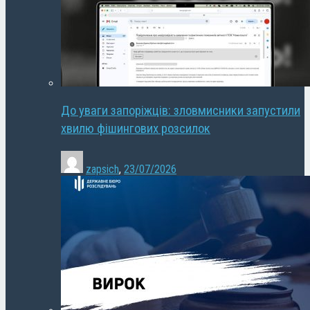
До уваги запоріжців: зловмисники запустили
хвилю фішингових розсилок
zapsich
,
23/07/2026