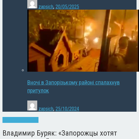
zapsich
,
20/05/2025
Вночі в Запорізькому районі спалахнув
притулок
zapsich
,
25/10/2024
Запоріжжя
Новини
Владимир Буряк: «Запорожцы хотят