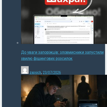
До уваги запоріжців: зловмисники запустили
хвилю фішингових розсилок
zapsich
,
23/07/2026