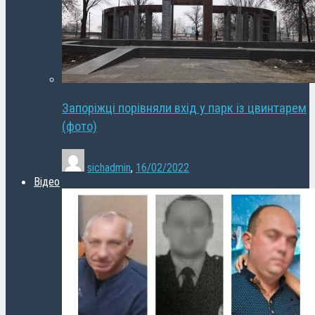
Запоріжці порівняли вхід у парк із цвинтарем
(фото)
sichadmin
,
16/02/2022
Відео