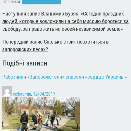
Позначки:
уборка
чистый город
Наступний запис
Владимир Буряк: «Сегодня праздник
людей, которые возложили на себя миссию бороться за
свободу, за право жить на своей независимой земле»
Попередній запис
Сколько стоит поохотиться в
запорожских лесах?
Подібні записи
Работники «Запорожстали» спасали «сердце Украины»
sichadmin
,
12/04/2017