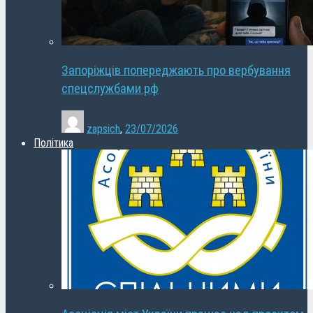
Запоріжців попереджають про вербування
спецслужбами рф
zapsich
,
23/07/2026
Політика