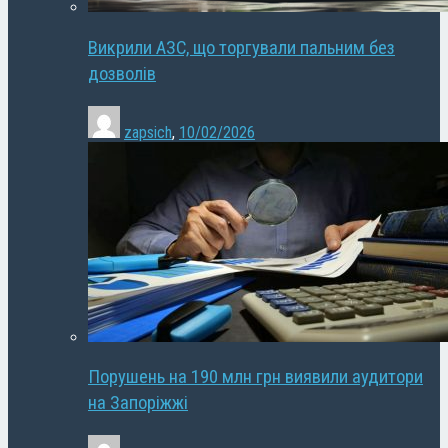
Викрили АЗС, що торгували пальним без
дозволів
zapsich
,
10/02/2026
Порушень на 190 млн грн виявили аудитори
на Запоріжжі