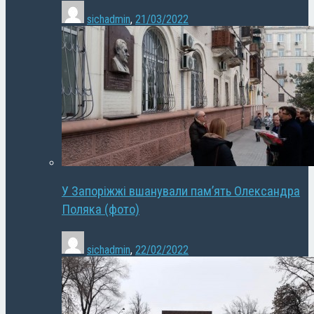
sichadmin
,
21/03/2022
У Запоріжжі вшанували пам’ять Олександра
Поляка (фото)
sichadmin
,
22/02/2022