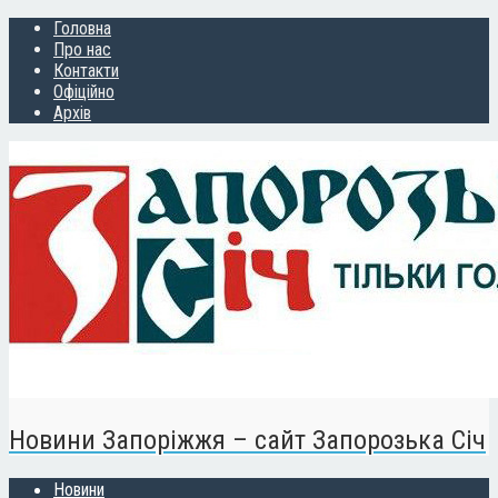
Головна
Про нас
Контакти
Офіційно
Архів
Новини Запоріжжя – сайт Запорозька Січ
Новини