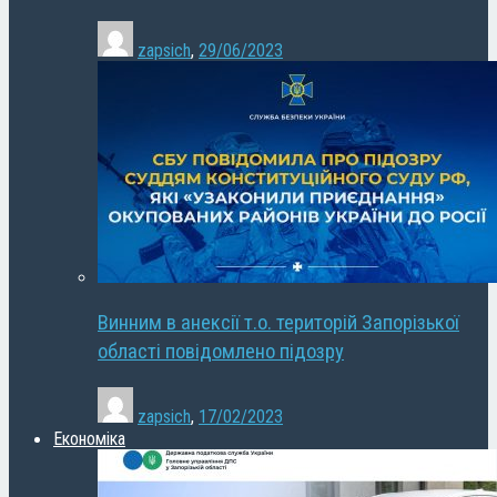
zapsich
,
29/06/2023
Винним в анексії т.о. територій Запорізької
області повідомлено підозру
zapsich
,
17/02/2023
Економіка