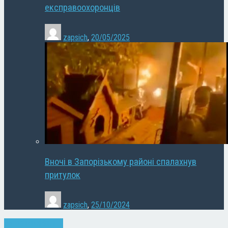
експравоохоронців
zapsich
,
20/05/2025
Вночі в Запорізькому районі спалахнув
притулок
zapsich
,
25/10/2024
Запоріжжя
Новини