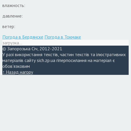
влажность:
давление:
ветер:
Погода в Бердянске
Погода в Токмаке
загрузка...
© Запорозька Січ, 2012-2021
У разі використання текстів, частин текстів та ілюстративних
матеріалів сайту sich.zp.ua гіперпосилання на матеріал є
обов'язковим
↑ Назад нагору