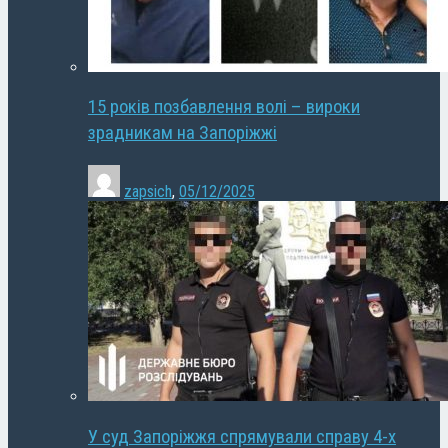
15 років позбавлення волі – вироки
зрадникам на Запоріжжі
zapsich
,
05/12/2025
У суд Запоріжжя спрямували справу 4-х