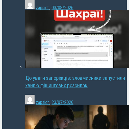
zapsich
,
03/08/2026
До уваги запоріжців: зловмисники запустили
хвилю фішингових розсилок
zapsich
,
23/07/2026