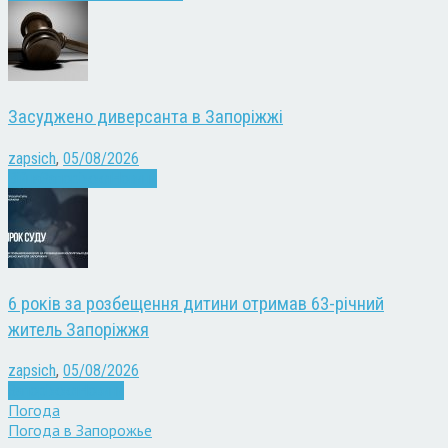
Засуджено диверсанта в Запоріжжі
zapsich
,
05/08/2026
Війна
Запоріжжя
Новини
6 років за розбещення дитини отримав 63-річний
житель Запоріжжя
zapsich
,
05/08/2026
Запоріжжя
Новини
Погода
Погода в
Запорожье