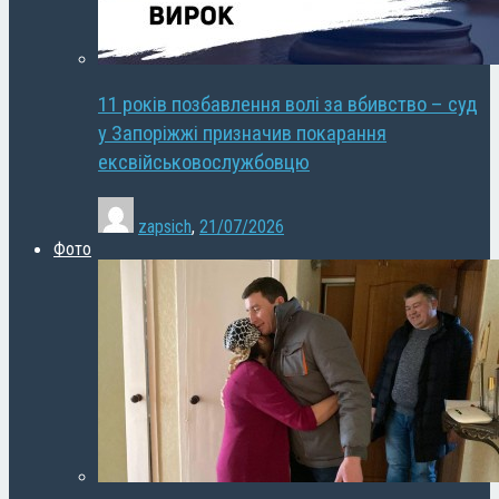
11 років позбавлення волі за вбивство – суд
у Запоріжжі призначив покарання
ексвійськовослужбовцю
zapsich
,
21/07/2026
Фото