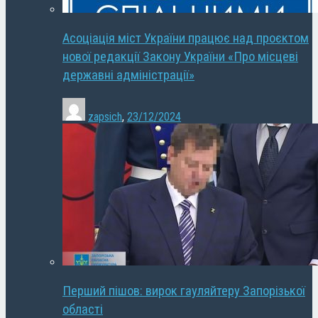
Асоціація міст України працює над проєктом
нової редакції Закону України «Про місцеві
державні адміністрації»
zapsich
,
23/12/2024
Перший пішов: вирок гауляйтеру Запорізької
області