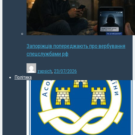
Запоріжців попереджають про вербування
спецслужбами рф
zapsich
,
23/07/2026
Політика