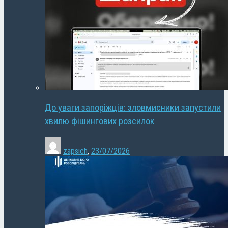
До уваги запоріжців: зловмисники запустили
хвилю фішингових розсилок
zapsich
,
23/07/2026