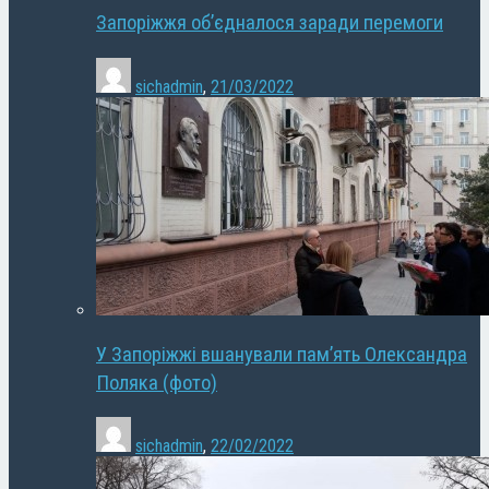
Запоріжжя об’єдналося заради перемоги
sichadmin
,
21/03/2022
У Запоріжжі вшанували пам’ять Олександра
Поляка (фото)
sichadmin
,
22/02/2022