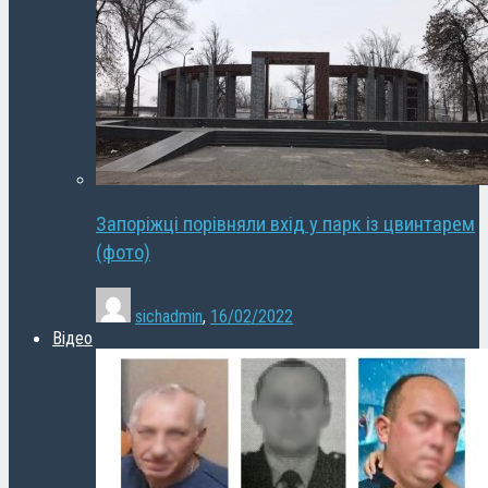
Запоріжці порівняли вхід у парк із цвинтарем
(фото)
sichadmin
,
16/02/2022
Відео