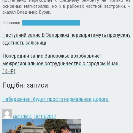
основных магистралях, но и в районах частной застройки, –
сказал Владимир Буряк.
Позначки:
ремонт дорог
частный сектор
Наступний запис
В Запоріжжі перевірятимуть пропускну
здатність залізниці
Попередній запис
Запорожье возобновляет
межрегиональное сотрудничество с городом Ичан
(КНР)
Подібні записи
Набережная: будет просто нормальная дорога
sichadmin
,
18/10/2017