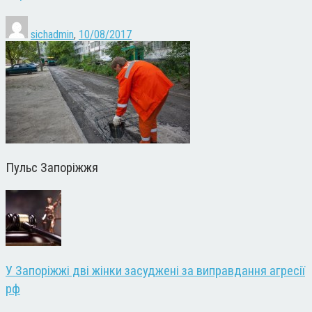
sichadmin
,
10/08/2017
Пульс Запоріжжя
У Запоріжжі дві жінки засуджені за виправдання агресії
рф