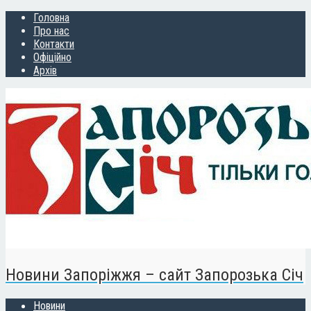
Головна
Про нас
Контакти
Офіційно
Архів
Новини Запоріжжя – сайт Запорозька Січ
Новини