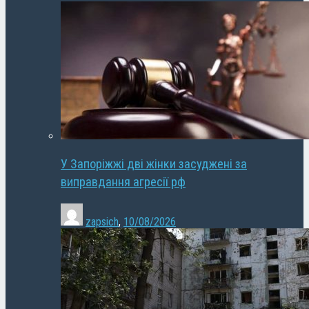
У Запоріжжі дві жінки засуджені за
виправдання агресії рф
zapsich
,
10/08/2026