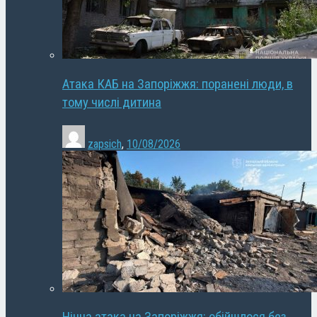
Атака КАБ на Запоріжжя: поранені люди, в
тому числі дитина
zapsich
,
10/08/2026