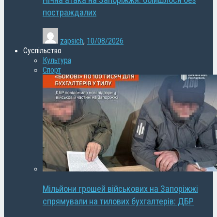
Нічна атака на Запоріжжя: обійшлося без
постраждалих
zapsich
,
10/08/2026
Суспільство
Культура
Спорт
Мільйони грошей військових на Запоріжжі
спрямували на тилових бухгалтерів: ДБР