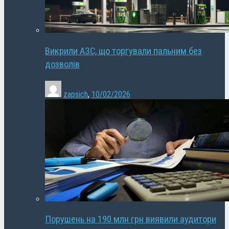
Викрили АЗС, що торгували пальним без
дозволів
zapsich
,
10/02/2026
Порушень на 190 млн грн виявили аудитори