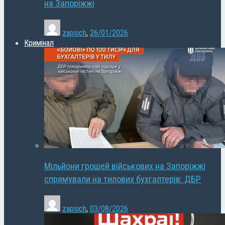
на Запоріжжі
zapsich
,
26/01/2026
Кримінал
Мільйони грошей військових на Запоріжжі
спрямували на тилових бухгалтерів: ДБР
zapsich
,
03/08/2026