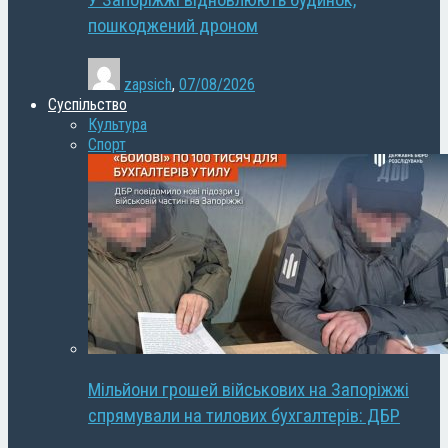
У Запоріжжі відновлюють будинок,
пошкоджений дроном
zapsich
,
07/08/2026
Суспільство
Культура
Спорт
Мільйони грошей військових на Запоріжжі
спрямували на тилових бухгалтерів: ДБР