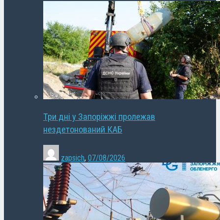
Три дні у Запоріжжі пролежав
нездетонований КАБ
zapsich
,
07/08/2026