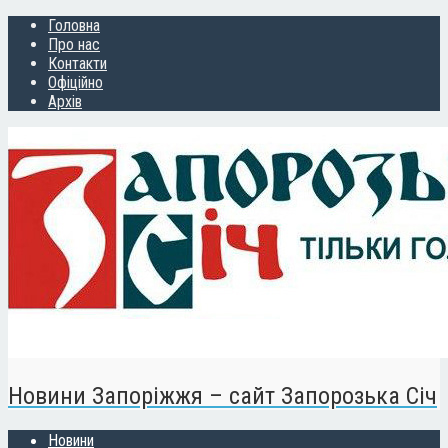
Головна
Про нас
Контакти
Офіційно
Архів
Новини Запоріжжя – сайт Запорозька Січ
Новини