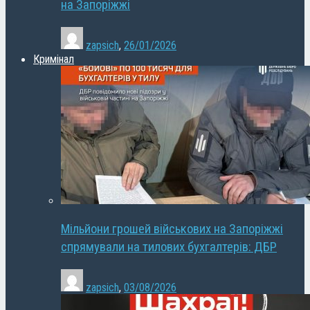
на Запоріжжі
zapsich
,
26/01/2026
Кримінал
Мільйони грошей військових на Запоріжжі
спрямували на тилових бухгалтерів: ДБР
zapsich
,
03/08/2026