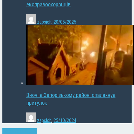
експравоохоронців
zapsich
,
20/05/2025
Вночі в Запорізькому районі спалахнув
притулок
zapsich
,
25/10/2024
Запоріжжя
Новини