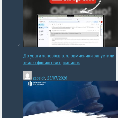
До уваги запоріжців: зловмисники запустили
хвилю фішингових розсилок
zapsich
,
23/07/2026