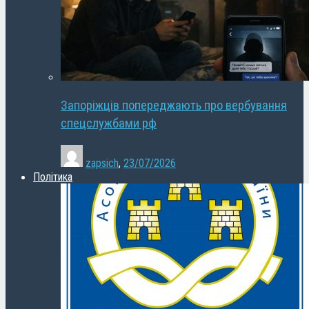
Запоріжців попереджають про вербування
спецслужбами рф
zapsich
,
23/07/2026
Політика