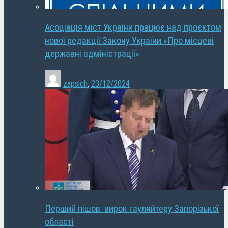
Асоціація міст України працює над проєктом
нової редакції Закону України «Про місцеві
державні адміністрації»
zapsich
,
23/12/2024
Перший пішов: вирок гауляйтеру Запорізької
області