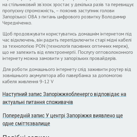
на стільниковий зв’язок зростає у декілька разів та перевищує
пропускну спроможність, – пояснив заступник голови
Запорізької ОВА з питань цифрового розвитку Володимир
Чередніченко.
Щоб продовжувати користуватись домашнім інтернетом під
час відключень, він радить перепідключити старі мідні кабелі
за технологією PON (технологія пасивних оптичних мереж),
що не залежить від електроенергії. Послугу оптоволоконного
інтернету можна замовити у запорізьких провайдерів.
Для роботи домашнього інтернету слід заживити роутер від
зовнішнього акумулятора або павербанка за допомогою
кабеля живлення 9-12 V
Наступний запис
Запоріжжяобленерго відповідає на
актуальні питання споживачів
Попередній запис
У центрі Запоріжжя виявлено ще
одне сміттєзвалище