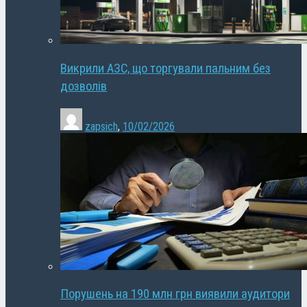
Викрили АЗС, що торгували пальним без
дозволів
zapsich
,
10/02/2026
Порушень на 190 млн грн виявили аудитори