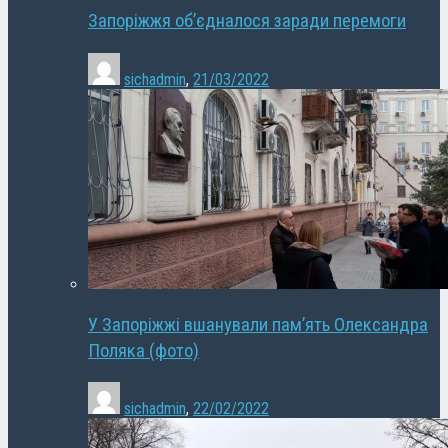
Запоріжжя об’єдналося заради перемоги
sichadmin
,
21/03/2022
У Запоріжжі вшанували пам’ять Олександра
Поляка (фото)
sichadmin
,
22/02/2022