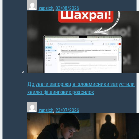
zapsich
,
03/08/2026
До уваги запоріжців: зловмисники запустили
хвилю фішингових розсилок
zapsich
,
23/07/2026