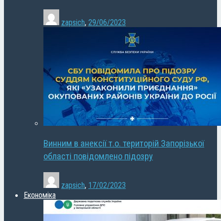
zapsich
,
29/06/2023
Винним в анексії т.о. територій Запорізької
області повідомлено підозру
zapsich
,
17/02/2023
Економіка