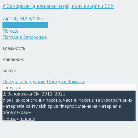
У Запоріжжі діяли агенти рф, яких викрили СБУ
zapsich
,
04/08/2026
Війна
Запоріжжя
Новини
Погода
Погода в
Запорожье
влажность:
давление:
ветер:
Погода в Бердянске
Погода в Токмаке
загрузка...
© Запорозька Січ, 2012-2021
У разі використання текстів, частин текстів та ілюстративних
матеріалів сайту sich.zp.ua гіперпосилання на матеріал є
обов'язковим
↑ Назад нагору