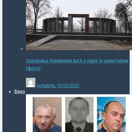
Запоріжці порівняли вхід у парк із цвинтарем
(фото)
sichadmin
,
16/02/2022
Відео