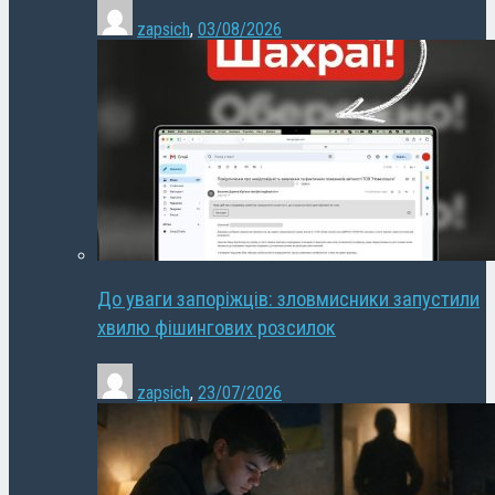
zapsich
,
03/08/2026
До уваги запоріжців: зловмисники запустили
хвилю фішингових розсилок
zapsich
,
23/07/2026