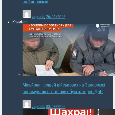
на Запоріжжі
zapsich
,
26/01/2026
Кримінал
Мільйони грошей військових на Запоріжжі
спрямували на тилових бухгалтерів: ДБР
zapsich
,
03/08/2026