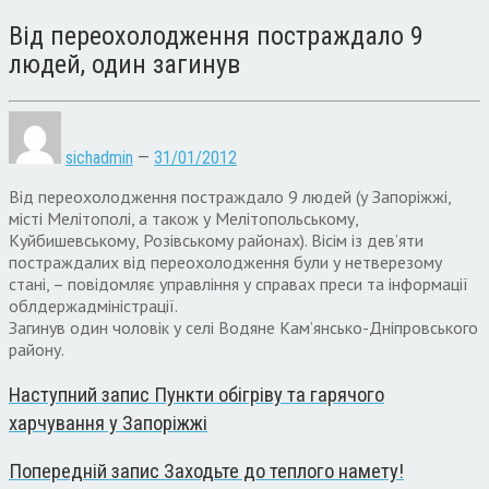
Від переохолодження постраждало 9
людей, один загинув
sichadmin
—
31/01/2012
Від переохолодження постраждало 9 людей (у Запоріжжі,
місті Мелітополі, а також у Мелітопольському,
Куйбишевському, Розівському районах). Вісім із дев’яти
постраждалих від переохолодження були у нетверезому
стані, – повідомляє управління у справах преси та інформації
облдержадміністрації.
Загинув один чоловік у селі Водяне Кам’янсько-Дніпровського
району.
Наступний запис
Пункти обігріву та гарячого
харчування у Запоріжжі
Попередній запис
Заходьте до теплого намету!