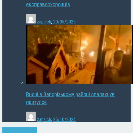
експравоохоронців
zapsich
,
20/05/2025
Вночі в Запорізькому районі спалахнув
притулок
zapsich
,
25/10/2024
Запоріжжя
Новини