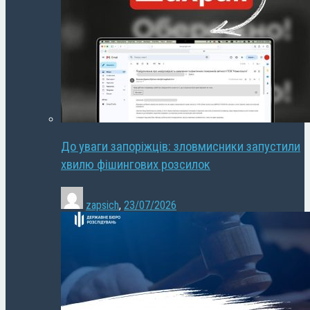
До уваги запоріжців: зловмисники запустили
хвилю фішингових розсилок
zapsich
,
23/07/2026