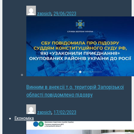
zapsich
,
29/06/2023
Винним в анексії т.о. територій Запорізької
області повідомлено підозру
zapsich
,
17/02/2023
Економіка