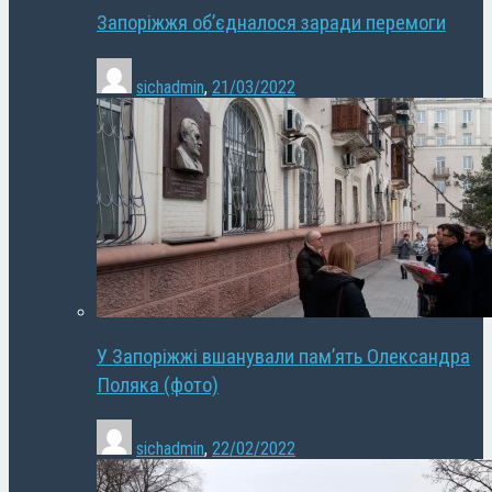
Запоріжжя об’єдналося заради перемоги
sichadmin
,
21/03/2022
У Запоріжжі вшанували пам’ять Олександра
Поляка (фото)
sichadmin
,
22/02/2022