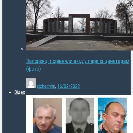
Запоріжці порівняли вхід у парк із цвинтарем
(фото)
sichadmin
,
16/02/2022
Відео