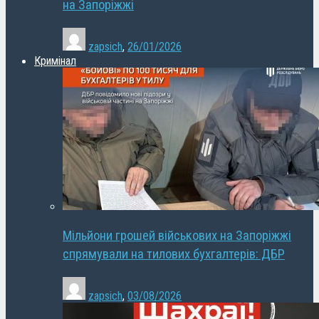
на Запоріжжі
zapsich
,
26/01/2026
Кримінал
Мільйони грошей військових на Запоріжжі
спрямували на тилових бухгалтерів: ДБР
zapsich
,
03/08/2026