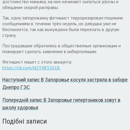
достоинство маньяка, на них начинают сыпаться угрозы и
обещание скорой расправы.
Так, одну запорожанку фетишист терроризировал пошлыми
сообщениями в течении трёх недель, но девушка уже не
беспокоится, так как вынуждена была переехать в другую
страну.
Пострадавшие обратились в общественные организации и
планируют сделать заявление в киберполицию.
Фетишист пишет с этого аккаунта:
https://vk.com/id259832618
Наступний запис
В Запорожье косуля застряла в заборе
Днепро ГЭС
Попередній запис
В Запорожье гипертоников зовут в
школу здоровья
Подібні записи