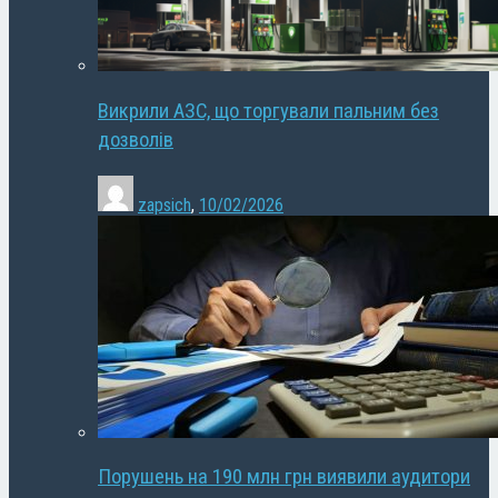
Викрили АЗС, що торгували пальним без
дозволів
zapsich
,
10/02/2026
Порушень на 190 млн грн виявили аудитори