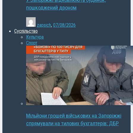
У Запоріжжі відновлюють будинок,
пошкоджений дроном
zapsich
,
07/08/2026
Суспільство
Культура
Спорт
Мільйони грошей військових на Запоріжжі
спрямували на тилових бухгалтерів: ДБР