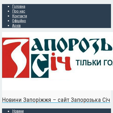
Головна
Про нас
Контакти
Офіційно
Архів
Новини Запоріжжя – сайт Запорозька Січ
Новини