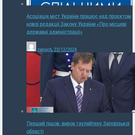
Асоціація міст України працює над проєктом
нової редакції Закону України «Про місцеві
державні адміністрації»
zapsich
,
23/12/2024
Перший пішов: вирок гауляйтеру Запорізької
області