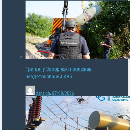
Три дні у Запоріжжі пролежав
нездетонований КАБ
zapsich
,
07/08/2026