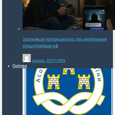
Запоріжців попереджають про вербування
спецслужбами рф
zapsich
,
23/07/2026
Політика