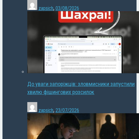
zapsich
,
03/08/2026
До уваги запоріжців: зловмисники запустили
хвилю фішингових розсилок
zapsich
,
23/07/2026