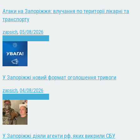
Атаки на Запоріжжя: влучання по території лікарні та
транспорту
zapsich
,
05/08/2026
Війна
Запоріжжя
Новини
У Запоріжжі новий формат оголошення тривоги
zapsich
,
04/08/2026
Війна
Запоріжжя
Новини
У Запоріжжі діяли агенти рф, яких викрили СБУ