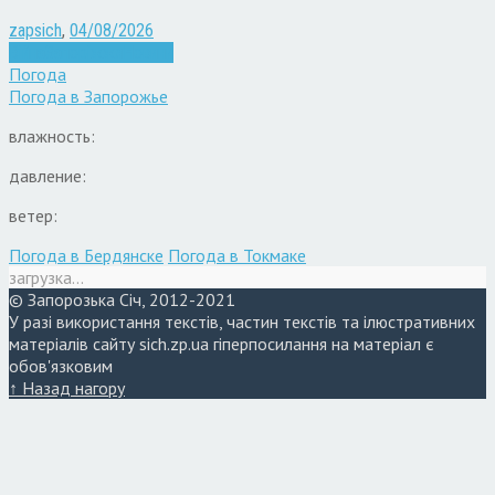
zapsich
,
04/08/2026
Війна
Запоріжжя
Новини
Погода
Погода в
Запорожье
влажность:
давление:
ветер:
Погода в Бердянске
Погода в Токмаке
загрузка...
© Запорозька Січ, 2012-2021
У разі використання текстів, частин текстів та ілюстративних
матеріалів сайту sich.zp.ua гіперпосилання на матеріал є
обов'язковим
↑ Назад нагору