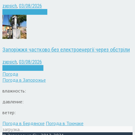
zapsich
,
03/08/2026
Війна
Запоріжжя
Новини
Запоріжжя частково без електроенергії через обстріли
zapsich
,
03/08/2026
Війна
здоров'я
Новини
Погода
Погода в
Запорожье
влажность:
давление:
ветер:
Погода в Бердянске
Погода в Токмаке
загрузка...