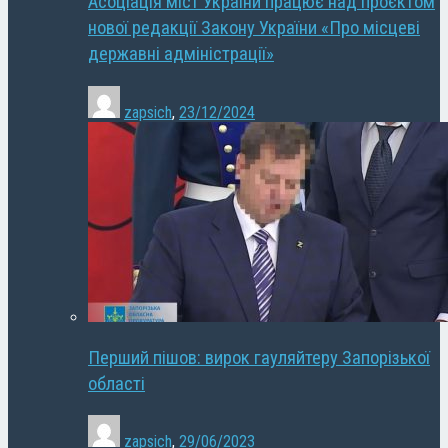
Асоціація міст України працює над проєктом
нової редакції Закону України «Про місцеві
державні адміністрації»
zapsich
,
23/12/2024
Перший пішов: вирок гауляйтеру Запорізької
області
zapsich
,
29/06/2023