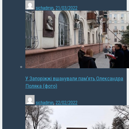
sichadmin
,
21/03/2022
У Запоріжжі вшанували пам’ять Олександра
Поляка (фото)
sichadmin
,
22/02/2022