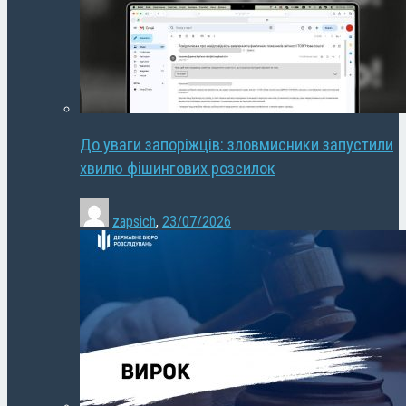
До уваги запоріжців: зловмисники запустили
хвилю фішингових розсилок
zapsich
,
23/07/2026