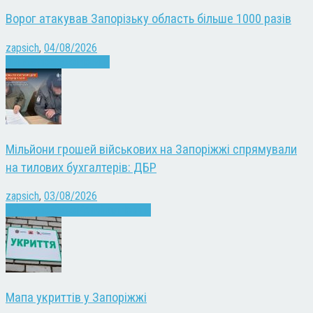
Ворог атакував Запорізьку область більше 1000 разів
zapsich
,
04/08/2026
Війна
Запоріжжя
Новини
Мільйони грошей військових на Запоріжжі спрямували
на тилових бухгалтерів: ДБР
zapsich
,
03/08/2026
Війна
Запоріжжя
Кримінал
Новини
Мапа укриттів у Запоріжжі