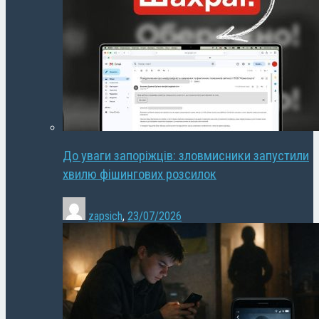
До уваги запоріжців: зловмисники запустили
хвилю фішингових розсилок
zapsich
,
23/07/2026