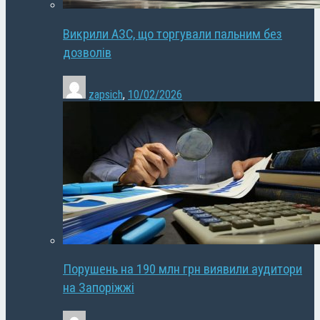
Викрили АЗС, що торгували пальним без
дозволів
zapsich
,
10/02/2026
Порушень на 190 млн грн виявили аудитори
на Запоріжжі