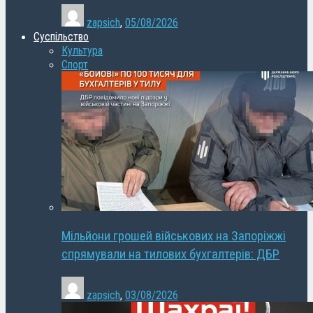
zapsich
,
05/08/2026
Суспільство
Культура
Спорт
Мільйони грошей військових на Запоріжжі
спрямували на тилових бухгалтерів: ДБР
zapsich
,
03/08/2026