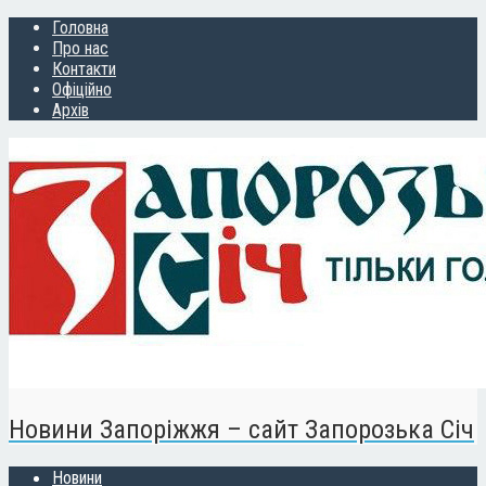
Головна
Про нас
Контакти
Офіційно
Архів
Новини Запоріжжя – сайт Запорозька Січ
Новини