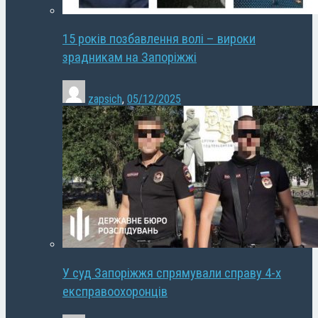
15 років позбавлення волі – вироки
зрадникам на Запоріжжі
zapsich
,
05/12/2025
У суд Запоріжжя спрямували справу 4-х
експравоохоронців