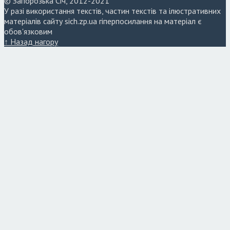
© Запорозька Січ, 2012-2021
У разі використання текстів, частин текстів та ілюстративних
матеріалів сайту sich.zp.ua гіперпосилання на матеріал є
обов'язковим
↑ Назад нагору