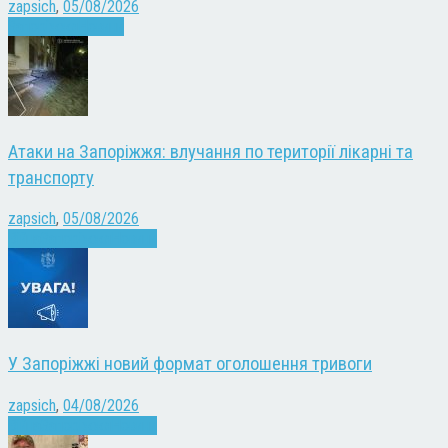
zapsich
,
05/08/2026
Запоріжжя
Новини
Атаки на Запоріжжя: влучання по території лікарні та
транспорту
zapsich
,
05/08/2026
Війна
Запоріжжя
Новини
У Запоріжжі новий формат оголошення тривоги
zapsich
,
04/08/2026
Війна
Запоріжжя
Новини