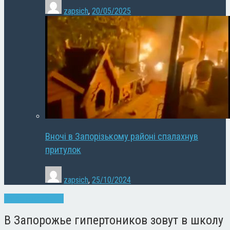
zapsich
,
20/05/2025
Вночі в Запорізькому районі спалахнув
притулок
zapsich
,
25/10/2024
Запоріжжя
Новини
В Запорожье гипертоников зовут в школу