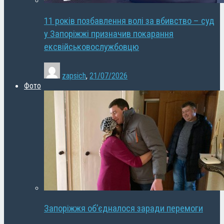
11 років позбавлення волі за вбивство – суд
у Запоріжжі призначив покарання
ексвійськовослужбовцю
zapsich
,
21/07/2026
Фото
Запоріжжя об’єдналося заради перемоги