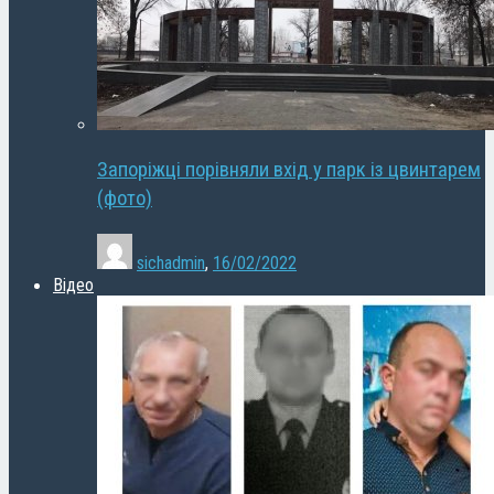
Запоріжці порівняли вхід у парк із цвинтарем
(фото)
sichadmin
,
16/02/2022
Відео