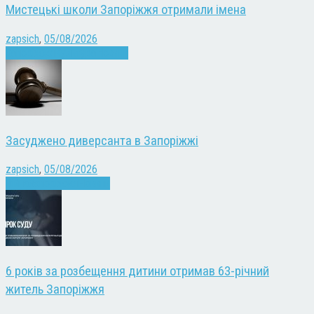
Мистецькі школи Запоріжжя отримали імена
zapsich
,
05/08/2026
Запоріжжя
Культура
Новини
Засуджено диверсанта в Запоріжжі
zapsich
,
05/08/2026
Війна
Запоріжжя
Новини
6 років за розбещення дитини отримав 63-річний
житель Запоріжжя