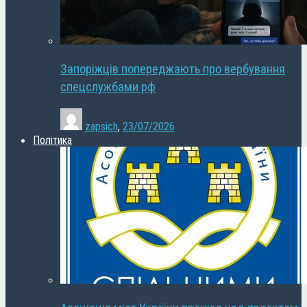
Запоріжців попереджають про вербування
спецслужбами рф
zapsich
,
23/07/2026
Політика