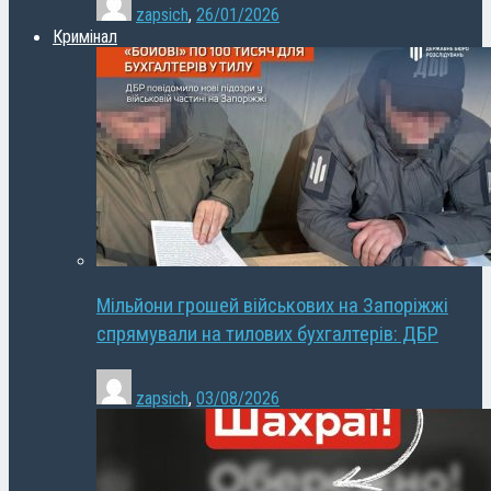
zapsich
,
26/01/2026
Кримінал
Мільйони грошей військових на Запоріжжі
спрямували на тилових бухгалтерів: ДБР
zapsich
,
03/08/2026