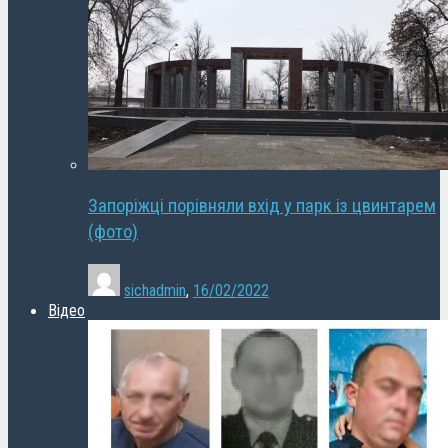
Запоріжці порівняли вхід у парк із цвинтарем
(фото)
sichadmin
,
16/02/2022
Відео