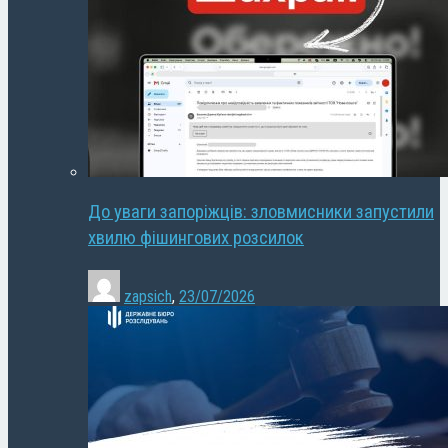
До уваги запоріжців: зловмисники запустили
хвилю фішингових розсилок
zapsich
,
23/07/2026