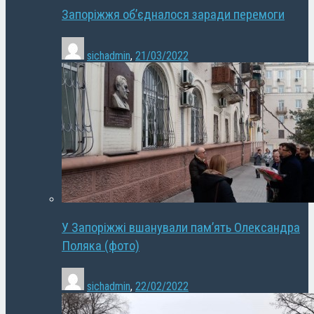
Запоріжжя об’єдналося заради перемоги
sichadmin
,
21/03/2022
У Запоріжжі вшанували пам’ять Олександра
Поляка (фото)
sichadmin
,
22/02/2022