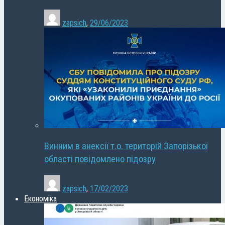
zapsich
,
29/06/2023
Винним в анексії т.о. територій Запорізької
області повідомлено підозру
zapsich
,
17/02/2023
Економіка