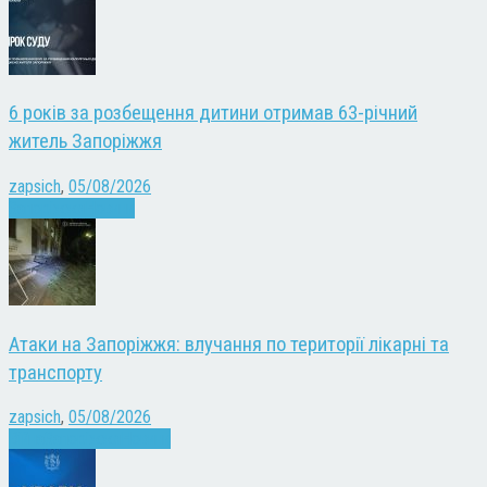
6 років за розбещення дитини отримав 63-річний
житель Запоріжжя
zapsich
,
05/08/2026
Запоріжжя
Новини
Атаки на Запоріжжя: влучання по території лікарні та
транспорту
zapsich
,
05/08/2026
Війна
Запоріжжя
Новини