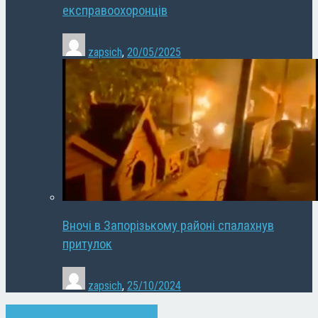
експравоохоронців
zapsich
,
20/05/2025
Вночі в Запорізькому районі спалахнув
притулок
zapsich
,
25/10/2024
Економіка
Запоріжжя
Суспільство