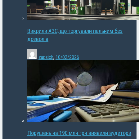
Викрили АЗС, що торгували пальним без
дозволів
zapsich
,
10/02/2026
Порушень на 190 млн грн виявили аудитори