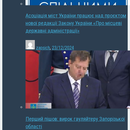
Асоціація міст України працює над проєктом
нової редакції Закону України «Про місцеві
державні адміністрації»
zapsich
,
23/12/2024
Перший пішов: вирок гауляйтеру Запорізької
області