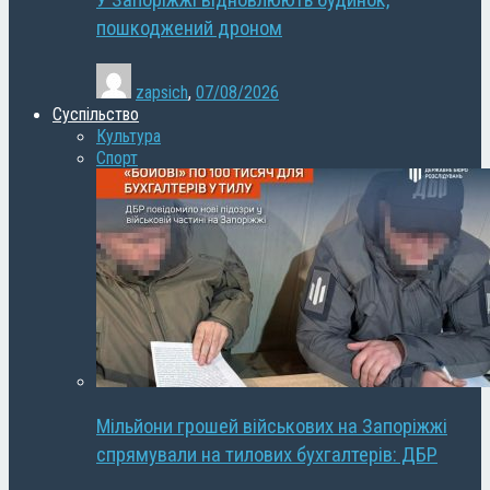
У Запоріжжі відновлюють будинок,
пошкоджений дроном
zapsich
,
07/08/2026
Суспільство
Культура
Спорт
Мільйони грошей військових на Запоріжжі
спрямували на тилових бухгалтерів: ДБР