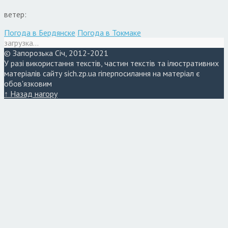
ветер:
Погода в Бердянске
Погода в Токмаке
загрузка...
© Запорозька Січ, 2012-2021
У разі використання текстів, частин текстів та ілюстративних
матеріалів сайту sich.zp.ua гіперпосилання на матеріал є
обов'язковим
↑ Назад нагору