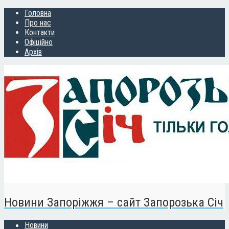
Головна
Про нас
Контакти
Офіційно
Архів
Новини Запоріжжя – сайт Запорозька Січ
Новини