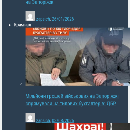
на Запоріжжі
zapsich
,
26/01/2026
Кримінал
Мільйони грошей військових на Запоріжжі
спрямували на тилових бухгалтерів: ДБР
zapsich
,
03/08/2026