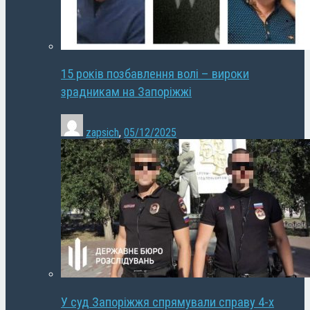
15 років позбавлення волі – вироки
зрадникам на Запоріжжі
zapsich
,
05/12/2025
У суд Запоріжжя спрямували справу 4-х