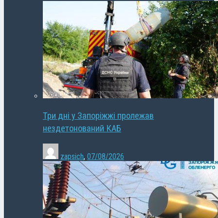
Три дні у Запоріжжі пролежав
нездетонований КАБ
zapsich
,
07/08/2026