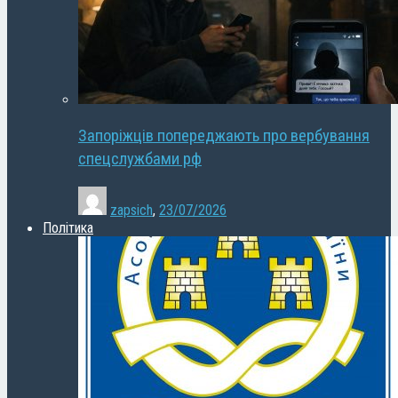
Запоріжців попереджають про вербування
спецслужбами рф
zapsich
,
23/07/2026
Політика