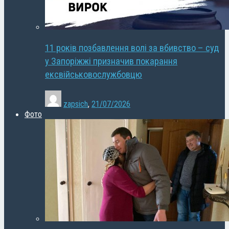
11 років позбавлення волі за вбивство – суд
у Запоріжжі призначив покарання
ексвійськовослужбовцю
zapsich
,
21/07/2026
Фото