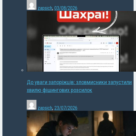
zapsich
,
03/08/2026
До уваги запоріжців: зловмисники запустили
хвилю фішингових розсилок
zapsich
,
23/07/2026