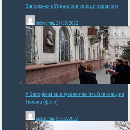
Запоріжжя об’єдналося заради перемоги
sichadmin
,
21/03/2022
У Запоріжжі вшанували пам’ять Олександра
Поляка (фото)
sichadmin
,
22/02/2022