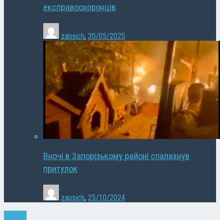
експравоохоронців
zapsich
,
20/05/2025
Вночі в Запорізькому районі спалахнув
притулок
zapsich
,
25/10/2024
Новини