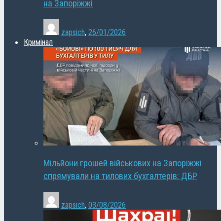
на Запоріжжі
zapsich
,
26/01/2026
Кримінал
Мільйони грошей військових на Запоріжжі
спрямували на тилових бухгалтерів: ДБР
zapsich
,
03/08/2026