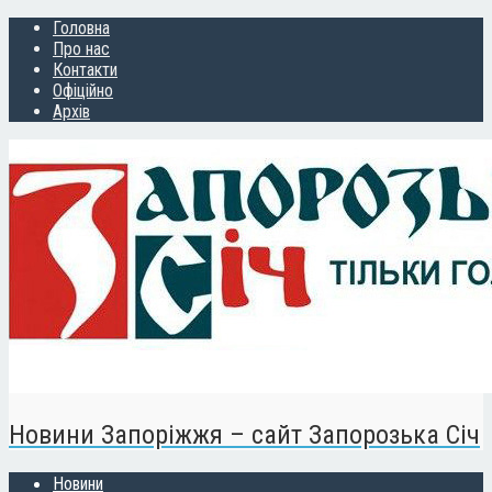
Головна
Про нас
Контакти
Офіційно
Архів
Новини Запоріжжя – сайт Запорозька Січ
Новини