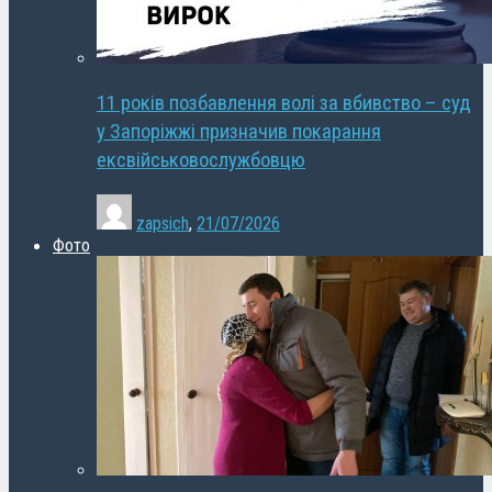
11 років позбавлення волі за вбивство – суд
у Запоріжжі призначив покарання
ексвійськовослужбовцю
zapsich
,
21/07/2026
Фото