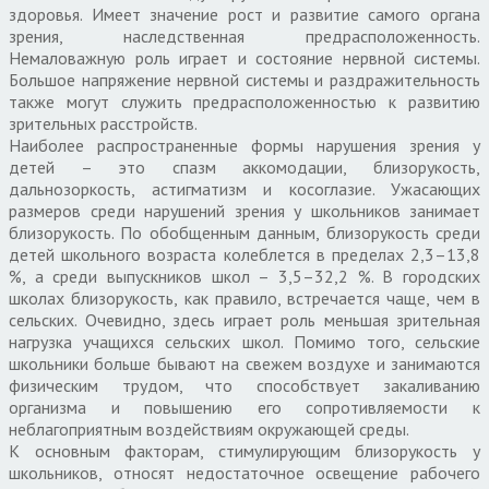
здоровья. Имеет значение рост и развитие самого органа
зрения, наследственная предрасположенность.
Немаловажную роль играет и состояние нервной системы.
Большое напряжение нервной системы и раздражительность
также могут служить предрасположенностью к развитию
зрительных расстройств.
Наиболее распространенные формы нарушения зрения у
детей – это спазм аккомодации, близорукость,
дальнозоркость, астигматизм и косоглазие. Ужасающих
размеров среди нарушений зрения у школьников занимает
близорукость. По обобщенным данным, близорукость среди
детей школьного возраста колеблется в пределах 2,3–13,8
%, а среди выпускников школ – 3,5–32,2 %. В городских
школах близорукость, как правило, встречается чаще, чем в
сельских. Очевидно, здесь играет роль меньшая зрительная
нагрузка учащихся сельских школ. Помимо того, сельские
школьники больше бывают на свежем воздухе и занимаются
физическим трудом, что способствует закаливанию
организма и повышению его сопротивляемости к
неблагоприятным воздействиям окружающей среды.
К основным факторам, стимулирующим близорукость у
школьников, относят недостаточное освещение рабочего