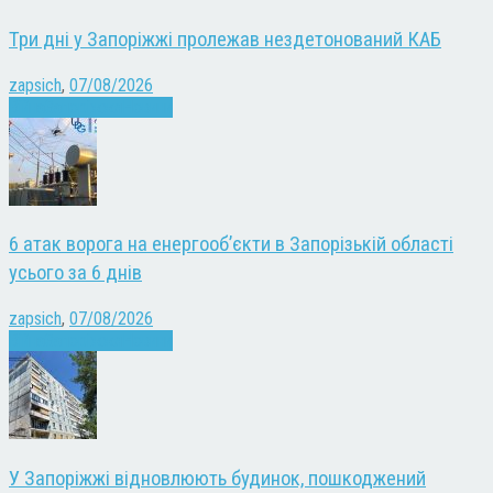
Три дні у Запоріжжі пролежав нездетонований КАБ
zapsich
,
07/08/2026
Війна
Запоріжжя
Новини
6 атак ворога на енергооб’єкти в Запорізькій області
усього за 6 днів
zapsich
,
07/08/2026
Війна
Запоріжжя
Новини
У Запоріжжі відновлюють будинок, пошкоджений