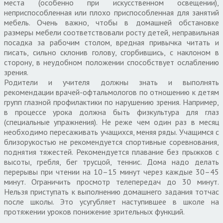
места (особенно при искусственном освещении),
неприспособленная или плохо приспособленная для занятий
мебель. Очень важно, чтобы в домашней обстановке
размеры мебели соответствовали росту детей, неправильная
посадка за рабочим столом, вредная привычка читать и
писать, сильно склонив голову, сгорбившись, с наклоном в
сторону, в неудобном положении способствует ослаблению
зрения.
Родители и учителя должны знать и выполнять
рекомендации врачей-офтальмологов по отношению к детям
групп глазной профилактики по нарушению зрения. Например,
в процессе урока должна быть физкультура для глаз
(специальные упражнения). Не реже чем один раз в месяц
необходимо пересаживать учащихся, меняя ряды. Учащимся с
близорукостью не рекомендуется спортивные соревнования,
поднятия тяжестей. Рекомендуется плавание без прыжков с
высоты, гребля, бег трусцой, теннис. Дома надо делать
перерывы при чтении на 10–15 минут через каждые 30–45
минут. Ограничить просмотр телепередач до 30 минут.
Нельзя приступать к выполнению домашнего задания тотчас
после школы. Это усугубляет наступившее в школе на
протяжении уроков понижение зрительных функций.