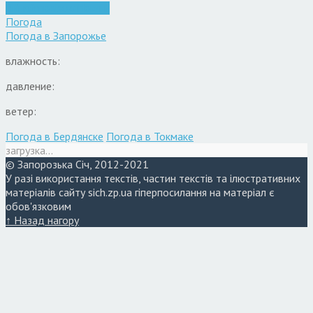
Війна
Запоріжжя
Новини
Погода
Погода в
Запорожье
влажность:
давление:
ветер:
Погода в Бердянске
Погода в Токмаке
загрузка...
© Запорозька Січ, 2012-2021
У разі використання текстів, частин текстів та ілюстративних
матеріалів сайту sich.zp.ua гіперпосилання на матеріал є
обов'язковим
↑ Назад нагору