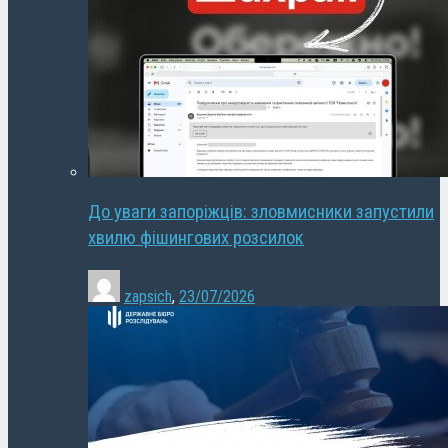
До уваги запоріжців: зловмисники запустили
хвилю фішингових розсилок
zapsich
,
23/07/2026