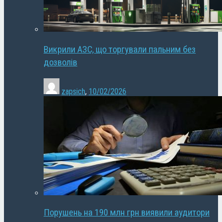
Викрили АЗС, що торгували пальним без
дозволів
zapsich
,
10/02/2026
Порушень на 190 млн грн виявили аудитори