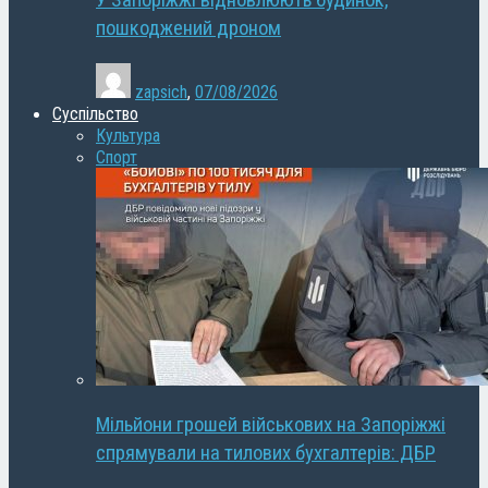
У Запоріжжі відновлюють будинок,
пошкоджений дроном
zapsich
,
07/08/2026
Суспільство
Культура
Спорт
Мільйони грошей військових на Запоріжжі
спрямували на тилових бухгалтерів: ДБР