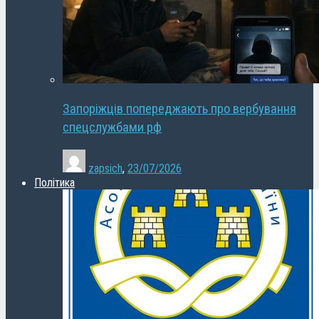
Запоріжців попереджають про вербування
спецслужбами рф
zapsich
,
23/07/2026
Політика