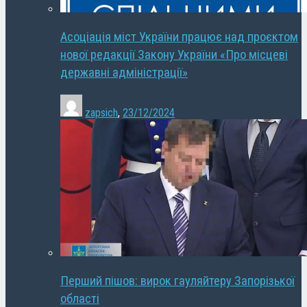
Асоціація міст України працює над проєктом
нової редакції Закону України «Про місцеві
державні адміністрації»
zapsich
,
23/12/2024
Перший пішов: вирок гауляйтеру Запорізької
області