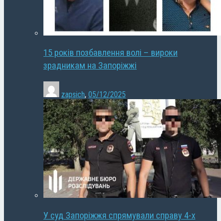
15 років позбавлення волі – вироки
зрадникам на Запоріжжі
zapsich
,
05/12/2025
У суд Запоріжжя спрямували справу 4-х