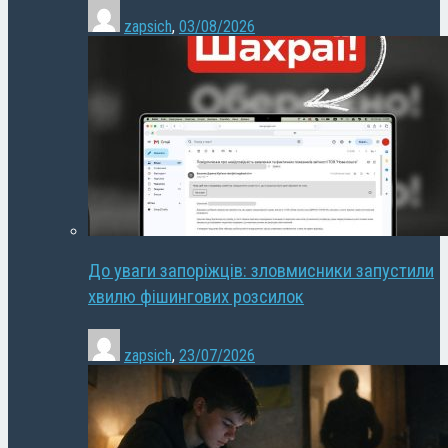
zapsich
,
03/08/2026
До уваги запоріжців: зловмисники запустили
хвилю фішингових розсилок
zapsich
,
23/07/2026