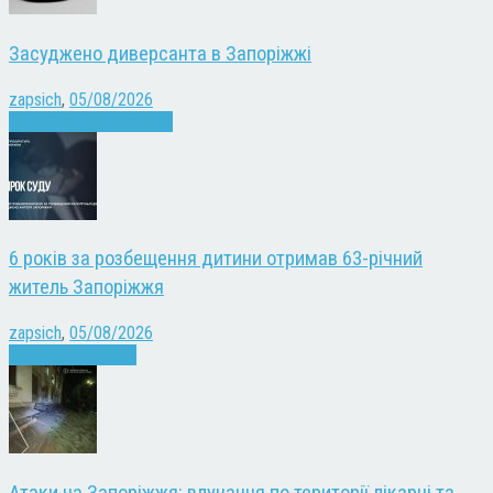
Засуджено диверсанта в Запоріжжі
zapsich
,
05/08/2026
Війна
Запоріжжя
Новини
6 років за розбещення дитини отримав 63-річний
житель Запоріжжя
zapsich
,
05/08/2026
Запоріжжя
Новини
Атаки на Запоріжжя: влучання по території лікарні та