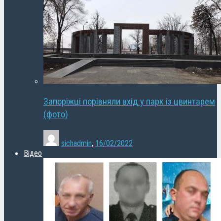
Запоріжці порівняли вхід у парк із цвинтарем
(фото)
sichadmin
,
16/02/2022
Відео