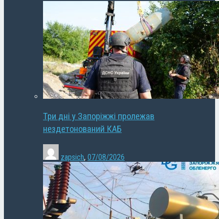
Три дні у Запоріжжі пролежав
нездетонований КАБ
zapsich
,
07/08/2026