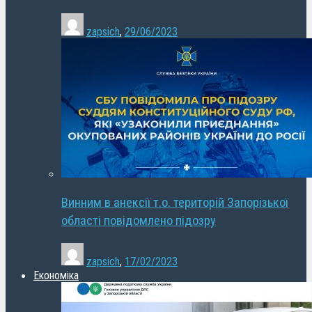
zapsich
,
29/06/2023
Винним в анексії т.о. територій Запорізької
області повідомлено підозру
zapsich
,
17/02/2023
Економіка