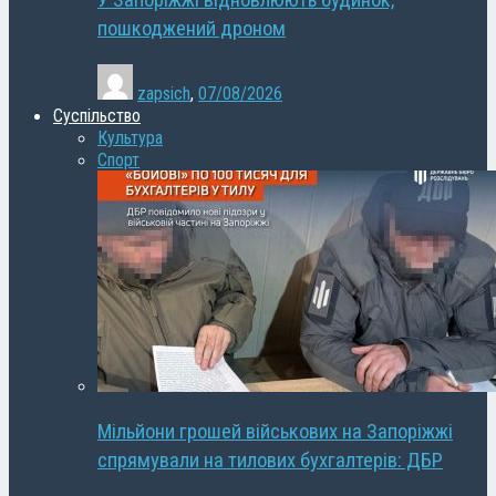
У Запоріжжі відновлюють будинок,
пошкоджений дроном
zapsich
,
07/08/2026
Суспільство
Культура
Спорт
Мільйони грошей військових на Запоріжжі
спрямували на тилових бухгалтерів: ДБР