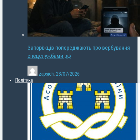
Запоріжців попереджають про вербування
спецслужбами рф
zapsich
,
23/07/2026
Політика