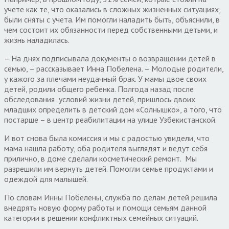
учете как те, что оказались в сложных жизненных ситуациях,
были сняты с учета. Им помогли наладить быть, объяснили, в
чем состоит их обязанности перед собственными детьми, и
жизнь наладилась.
– На днях подписывала документы о возвращении детей в
семью, – рассказывает Инна Побелена. – Молодые родители,
у кажого за плечами неудачный брак. У мамы двое своих
детей, родили общего ребенка. Полгода назад после
обследования условий жизни детей, пришлось двоих
младших определить в детский дом «Солнышко», а того, что
постарше – в центр реабилитации на улице Узбекистанской.
И вот снова была комиссия и мы с радостью увидели, что
мама нашла работу, оба родителя выглядят и ведут себя
прилично, в доме сделали косметический ремонт. Мы
разрешили им вернуть детей. Помогли семье продуктами и
одеждой для малышей.
По словам Инны Побелены, служба по делам детей решила
внедрять новую форму работы и помощи семьям данной
категории в решении конфликтных семейных ситуаций.