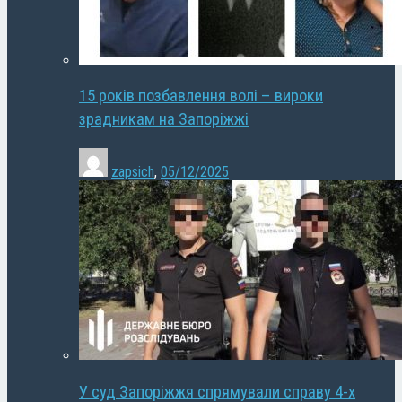
15 років позбавлення волі – вироки
зрадникам на Запоріжжі
zapsich
,
05/12/2025
У суд Запоріжжя спрямували справу 4-х