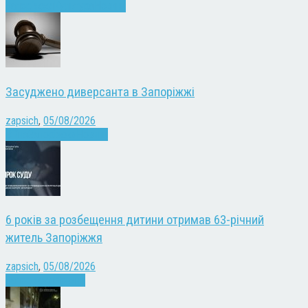
Запоріжжя
Культура
Новини
Засуджено диверсанта в Запоріжжі
zapsich
,
05/08/2026
Війна
Запоріжжя
Новини
6 років за розбещення дитини отримав 63-річний
житель Запоріжжя
zapsich
,
05/08/2026
Запоріжжя
Новини