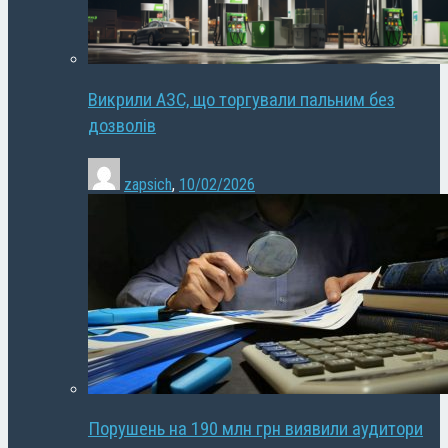
Викрили АЗС, що торгували пальним без
дозволів
zapsich
,
10/02/2026
Порушень на 190 млн грн виявили аудитори