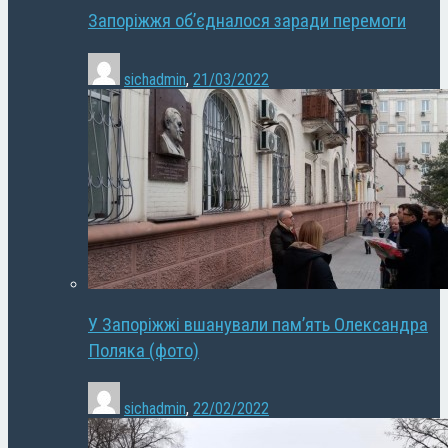
Запоріжжя об’єдналося заради перемоги
sichadmin
,
21/03/2022
У Запоріжжі вшанували пам’ять Олександра
Поляка (фото)
sichadmin
,
22/02/2022