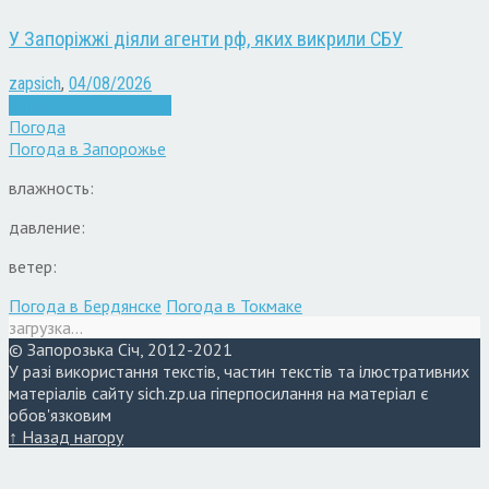
У Запоріжжі діяли агенти рф, яких викрили СБУ
zapsich
,
04/08/2026
Війна
Запоріжжя
Новини
Погода
Погода в
Запорожье
влажность:
давление:
ветер:
Погода в Бердянске
Погода в Токмаке
загрузка...
© Запорозька Січ, 2012-2021
У разі використання текстів, частин текстів та ілюстративних
матеріалів сайту sich.zp.ua гіперпосилання на матеріал є
обов'язковим
↑ Назад нагору