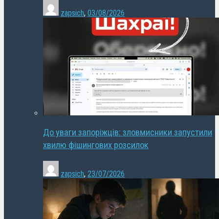
zapsich
,
03/08/2026
До уваги запоріжців: зловмисники запустили
хвилю фішингових розсилок
zapsich
,
23/07/2026