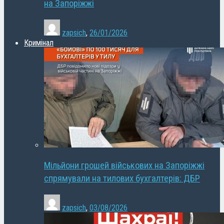
на Запоріжжі
zapsich
,
26/01/2026
Кримінал
Мільйони грошей військових на Запоріжжі
спрямували на тилових бухгалтерів: ДБР
zapsich
,
03/08/2026