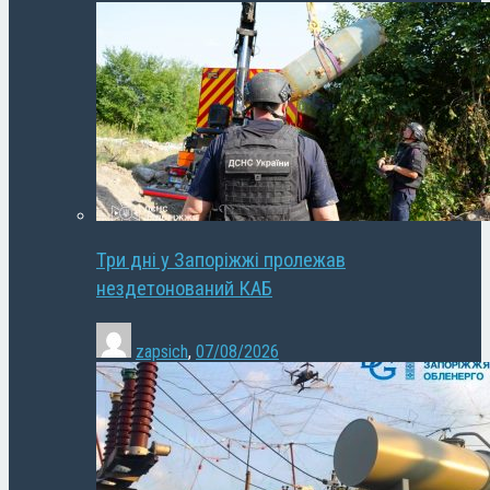
Три дні у Запоріжжі пролежав
нездетонований КАБ
zapsich
,
07/08/2026