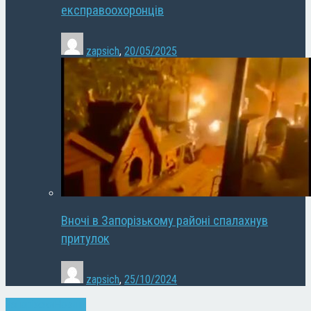
експравоохоронців
zapsich
,
20/05/2025
Вночі в Запорізькому районі спалахнув
притулок
zapsich
,
25/10/2024
Запоріжжя
Новини