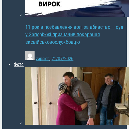
11 років позбавлення волі за вбивство – суд
у Запоріжжі призначив покарання
ексвійськовослужбовцю
zapsich
,
21/07/2026
Фото