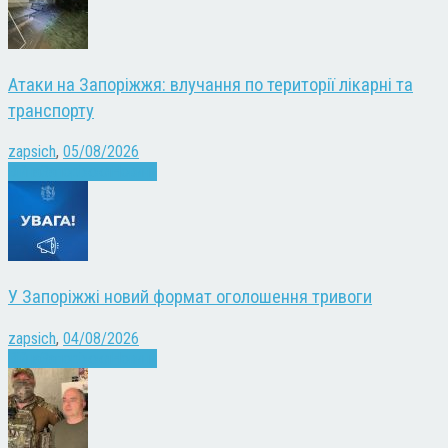
Атаки на Запоріжжя: влучання по території лікарні та
транспорту
zapsich
,
05/08/2026
Війна
Запоріжжя
Новини
У Запоріжжі новий формат оголошення тривоги
zapsich
,
04/08/2026
Війна
Запоріжжя
Новини