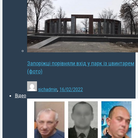
Запоріжці порівняли вхід у парк із цвинтарем
(фото)
sichadmin
,
16/02/2022
Відео