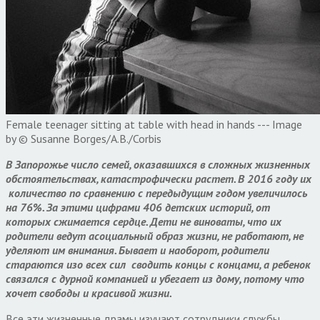
Female teenager sitting at table with head in hands --- Image
by © Susanne Borges/A.B./Corbis
В Запорожье число семей, оказавшихся в сложных жизненных
обстоятельствах, катастрофически растет. В 2016 году их
количество по сравнению с передыдущим годом увеличилось
на 76%. За этими цифрами 406 детских историй, от
которых сжимается сердце. Дети не виноваты, что их
родители ведут асоциальный образ жизни, не работают, не
уделяют им внимания. Бывает и наоборот, родители
стараются изо всех сил сводить концы с концами, а ребенок
связался с дурной компанией и убегает из дому, потому что
хочет свободы и красивой жизни.
Все эти жизненные драмы изучают сотрудники службы