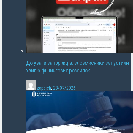
До уваги запоріжців: зловмисники запустили
хвилю фішингових розсилок
zapsich
,
23/07/2026