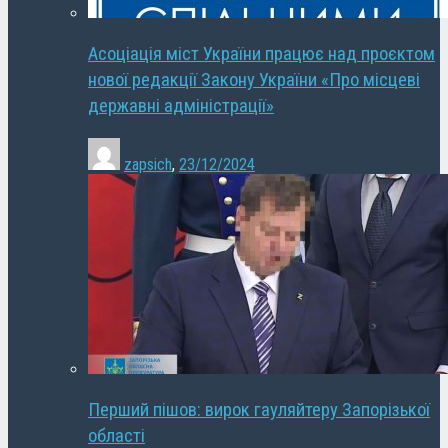
Асоціація міст України працює над проєктом
нової редакції Закону України «Про місцеві
державні адміністрації»
zapsich
,
23/12/2024
Перший пішов: вирок гауляйтеру Запорізької
області