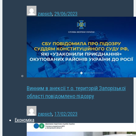
zapsich
,
29/06/2023
Винним в анексії т.о. територій Запорізької
області повідомлено підозру
zapsich
,
17/02/2023
Економіка