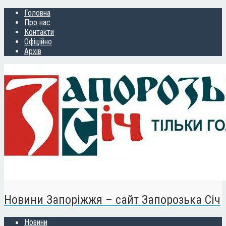
Головна
Про нас
Контакти
Офіційно
Архів
Новини Запоріжжя – сайт Запорозька Січ
Новини