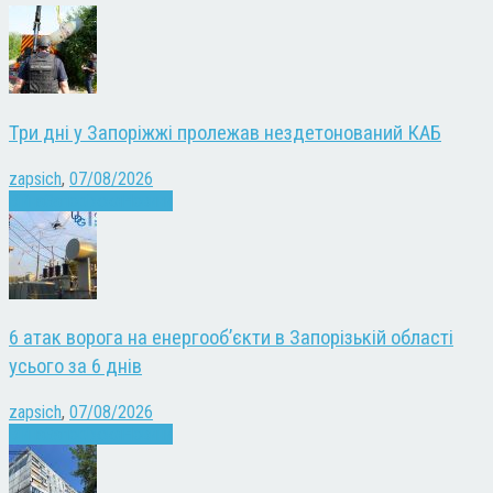
Три дні у Запоріжжі пролежав нездетонований КАБ
zapsich
,
07/08/2026
Війна
Запоріжжя
Новини
6 атак ворога на енергооб’єкти в Запорізькій області
усього за 6 днів
zapsich
,
07/08/2026
Війна
Запоріжжя
Новини