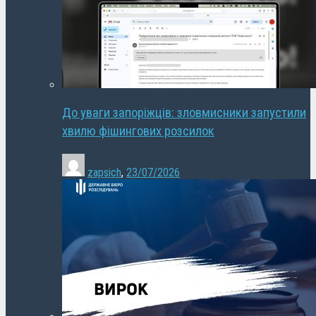
До уваги запоріжців: зловмисники запустили
хвилю фішингових розсилок
zapsich
,
23/07/2026