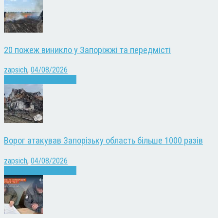
20 пожеж виникло у Запоріжжі та передмісті
zapsich
,
04/08/2026
Війна
Запоріжжя
Новини
Ворог атакував Запорізьку область більше 1000 разів
zapsich
,
04/08/2026
Війна
Запоріжжя
Новини