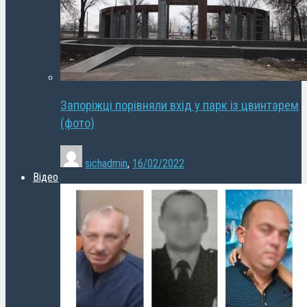
Запоріжці порівняли вхід у парк із цвинтарем
(фото)
sichadmin
,
16/02/2022
Відео