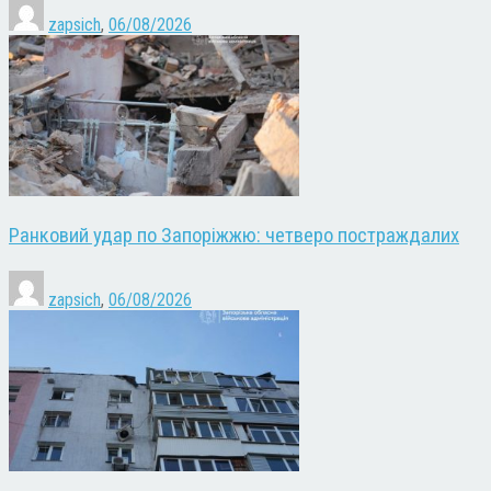
zapsich
,
06/08/2026
Ранковий удар по Запоріжжю: четверо постраждалих
zapsich
,
06/08/2026