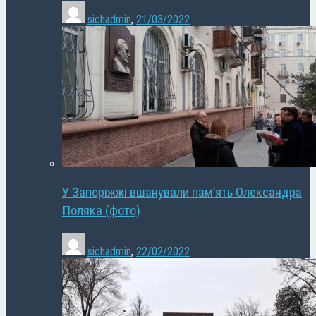
sichadmin
,
21/03/2022
У Запоріжжі вшанували пам’ять Олександра
Поляка (фото)
sichadmin
,
22/02/2022