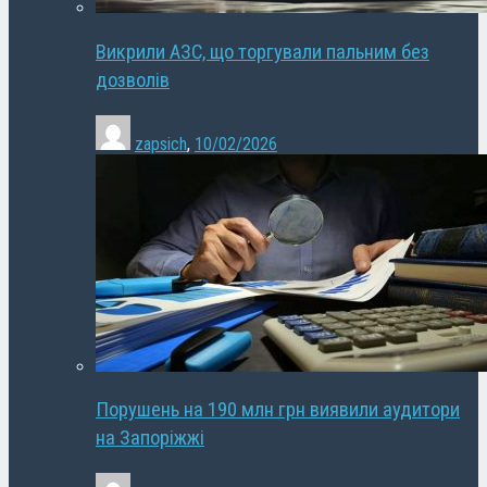
Викрили АЗС, що торгували пальним без
дозволів
zapsich
,
10/02/2026
Порушень на 190 млн грн виявили аудитори
на Запоріжжі