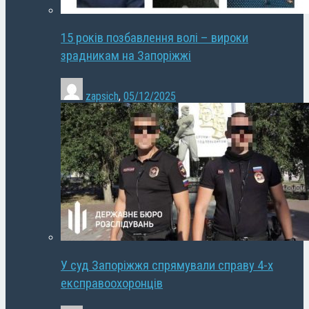
15 років позбавлення волі – вироки
зрадникам на Запоріжжі
zapsich
,
05/12/2025
У суд Запоріжжя спрямували справу 4-х
експравоохоронців