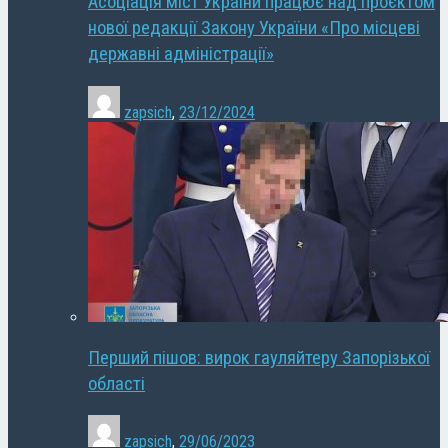
Асоціація міст України працює над проєктом
нової редакції Закону України «Про місцеві
державні адміністрації»
zapsich
,
23/12/2024
Перший пішов: вирок гауляйтеру Запорізької
області
zapsich
,
29/06/2023