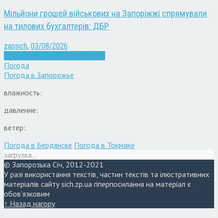
Мільйони грошей військових на Запоріжжі спрямували
на тилових бухгалтерів: ДБР
zapsich
,
03/08/2026
Війна
Запоріжжя
Кримінал
Новини
Погода
Погода в
Запорожье
влажность:
давление:
ветер:
Погода в Бердянске
Погода в Токмаке
загрузка...
© Запорозька Січ, 2012-2021
У разі використання текстів, частин текстів та ілюстративних
матеріалів сайту sich.zp.ua гіперпосилання на матеріал є
обов'язковим
↑ Назад нагору