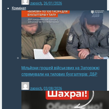
zapsich
,
26/01/2026
Кримінал
Мільйони грошей військових на Запоріжжі
спрямували на тилових бухгалтерів: ДБР
zapsich
,
03/08/2026