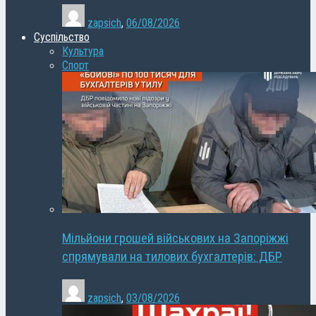
zapsich
,
06/08/2026
Суспільство
Культура
Спорт
Мільйони грошей військових на Запоріжжі
спрямували на тилових бухгалтерів: ДБР
zapsich
,
03/08/2026