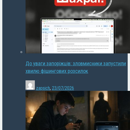
До уваги запоріжців: зловмисники запустили
хвилю фішингових розсилок
zapsich
,
23/07/2026