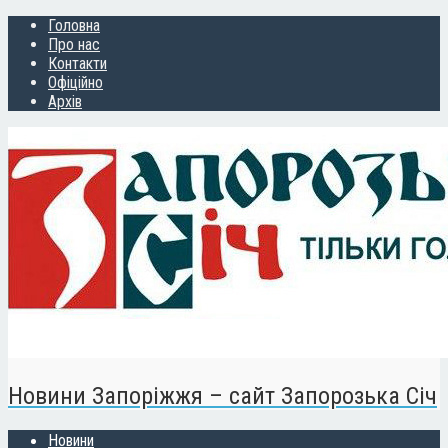
Головна
Про нас
Контакти
Офіційно
Архів
Новини Запоріжжя – сайт Запорозька Січ
Новини