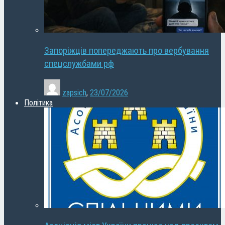
Запоріжців попереджають про вербування
спецслужбами рф
zapsich
,
23/07/2026
Політика