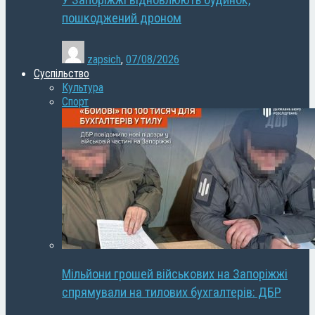
У Запоріжжі відновлюють будинок,
пошкоджений дроном
zapsich
,
07/08/2026
Суспільство
Культура
Спорт
Мільйони грошей військових на Запоріжжі
спрямували на тилових бухгалтерів: ДБР