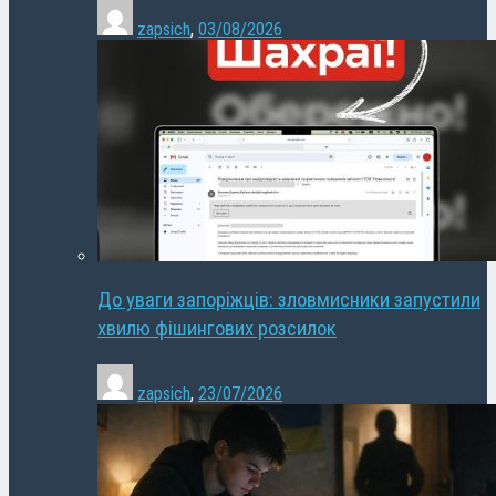
zapsich
,
03/08/2026
До уваги запоріжців: зловмисники запустили
хвилю фішингових розсилок
zapsich
,
23/07/2026