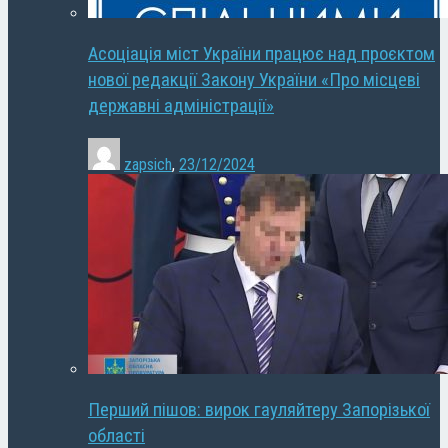
Асоціація міст України працює над проєктом
нової редакції Закону України «Про місцеві
державні адміністрації»
zapsich
,
23/12/2024
Перший пішов: вирок гауляйтеру Запорізької
області