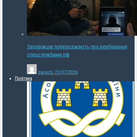
Запоріжців попереджають про вербування
спецслужбами рф
zapsich
,
23/07/2026
Політика