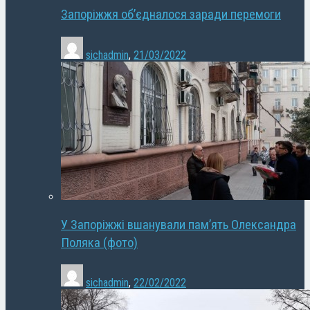
Запоріжжя об’єдналося заради перемоги
sichadmin
,
21/03/2022
У Запоріжжі вшанували пам’ять Олександра
Поляка (фото)
sichadmin
,
22/02/2022