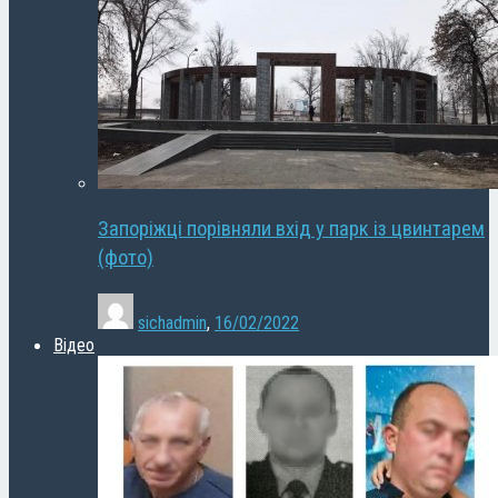
Запоріжці порівняли вхід у парк із цвинтарем
(фото)
sichadmin
,
16/02/2022
Відео