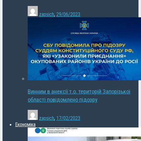
zapsich
,
29/06/2023
Винним в анексії т.о. територій Запорізької
області повідомлено підозру
zapsich
,
17/02/2023
Економіка