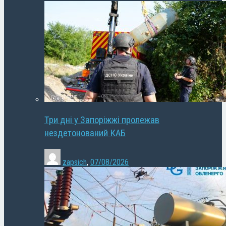
Три дні у Запоріжжі пролежав
нездетонований КАБ
zapsich
,
07/08/2026