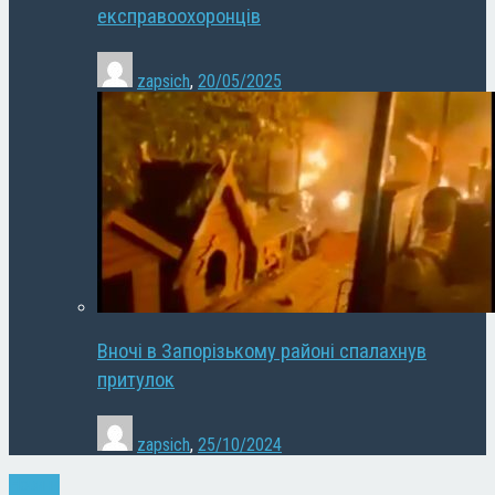
експравоохоронців
zapsich
,
20/05/2025
Вночі в Запорізькому районі спалахнув
притулок
zapsich
,
25/10/2024
Новини