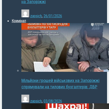
на Запоріжжі
zapsich
,
26/01/2026
Кримінал
Мільйони грошей військових на Запоріжжі
спрямували на тилових бухгалтерів: ДБР
zapsich
,
03/08/2026