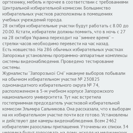
оргтехнику, мебель и прочее в соответствии с требованиями
Центральной избирательной комиссии. Большинство
избирательных участков расположены в помещениях
учебных учреждений города.
28 октября избирательные участки будут работать с 8.00 до
20.00. Кстати, избиратели должны помнить, что в ночь с 27
на 28 октября Украина переходит на “зимнее время” –
стрелки часов необходимо перевести на час назад.
Есть новшество. На 286 обычных избирательных участках
Запорожья установлены программно-аппаратные комплексы
системы видеонаблюдения. Проведено тестирование
системы.
Журналисты “Запорозької Січі” накануне выборов побывали
на обычном избирательном участке № 230825
одномандатного избирательного округа № 74,
расположенном в 5-м учебном корпусе Запорожского
национального университета. Тут нас встретила
гостеприимная председатель участковой избирательной
комиссии Эльмира Сальникова. Она рассказала, что к выборам
на их избирательном участке почти все готово. Установлены
и действуют две камеры видеонаблюдения. Всем 2462
избирателям разосланы приглашения. Уточнены их списки. 34
человека будут голосовать на дому, исходя из медицинских