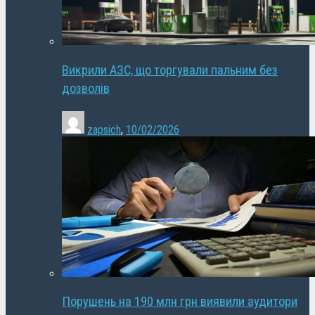
Викрили АЗС, що торгували пальним без
дозволів
zapsich
,
10/02/2026
Порушень на 190 млн грн виявили аудитори