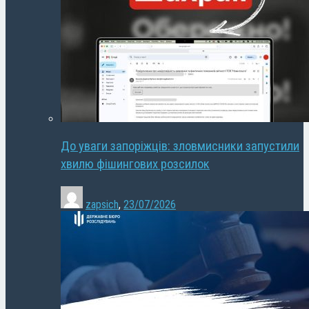
До уваги запоріжців: зловмисники запустили
хвилю фішингових розсилок
zapsich
,
23/07/2026