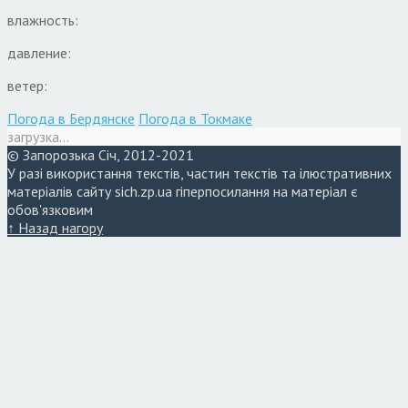
влажность:
давление:
ветер:
Погода в Бердянске
Погода в Токмаке
загрузка...
© Запорозька Січ, 2012-2021
У разі використання текстів, частин текстів та ілюстративних
матеріалів сайту sich.zp.ua гіперпосилання на матеріал є
обов'язковим
↑ Назад нагору