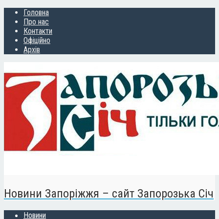
Головна
Про нас
Контакти
Офіційно
Архів
Новини Запоріжжя – сайт Запорозька Січ
Новини