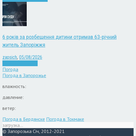
6 років за розбещення дитини отримав 63-річний
житель Запоріжжя
zapsich
,
05/08/2026
Запоріжжя
Новини
Погода
Погода в
Запорожье
влажность:
давление:
ветер:
Погода в Бердянске
Погода в Токмаке
загрузка...
© Запорозька Січ, 2012-2021