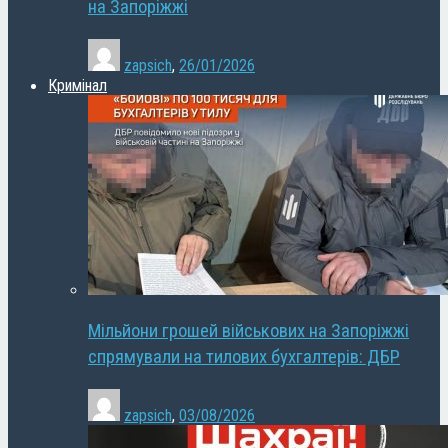
на Запоріжжі
zapsich
,
26/01/2026
Кримінал
Мільйони грошей військових на Запоріжжі
спрямували на тилових бухгалтерів: ДБР
zapsich
,
03/08/2026