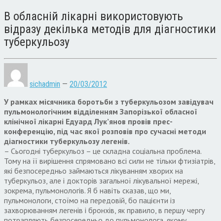
В обласній лікарні використовують
відразу декілька методів для діагностики
туберкульозу
sichadmin
—
20/03/2012
У рамках місячника боротьби з туберкульозом завідувач
пульмонологічним відділенням Запорізької обласної
клінічної лікарні Едуард Лук’янов провів прес-
конференцію, під час якої розповів про сучасні методи
діагностики туберкульозу легенів.
– Сьогодні туберкульоз – це складна соціальна проблема.
Тому на її вирішення спрямовано всі сили не тільки фтизіатрів,
які безпосередньо займаються лікуванням хворих на
туберкульоз, але і докторів загальної лікувальної мережі,
зокрема, пульмонологів. Я б навіть сказав, що ми,
пульмонологи, стоїмо на передовій, бо пацієнти із
захворюванням легенів і бронхів, як правило, в першу чергу
потрапляють безпосередньо до пульмонолога, якому