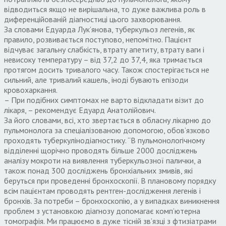
відводиться якщо не вирішальна, то дуже важлива роль в
диференційованій діагностиці цього захворювання.
За словами Едуарда Лук’янова, туберкульоз легенів, як
правило, розвивається поступово, непомітно. Пацієнт
відчуває загальну слабкість, втрату апетиту, втрату ваги і
невисоку температуру – від 37,2 до 37,4, яка тримається
протягом досить тривалого часу. Також спостерігається не
сильний, але тривалий кашель, іноді бувають епізоди
кровохаркання.
– При подібних симптомах не варто відкладати візит до
лікаря, – рекомендує Едуард Анатолійович.
За його словами, всі, хто звертається в обласну лікарню до
пульмонолога за спеціалізованою допомогою, обов’язково
проходять туберкулінодіагностику. “В пульмонологічному
відділенні щорічно проводять більше 2000 досліджень
аналізу мокроти на виявлення туберкульозної палички, а
також понад 300 досліджень бронхіальних змивів, які
беруться при проведенні бронхоскопії. В плановому порядку
всім пацієнтам проводять рентген-дослідження легенів і
бронхів. За потреби – бронхоскопію, а у випадках виникнення
проблем з установкою діагнозу допомагає комп’ютерна
томографія. Ми працюємо в дуже тісній зв’язці з фтизіатрами