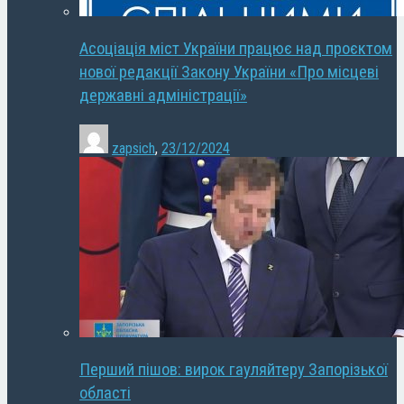
Асоціація міст України працює над проєктом
нової редакції Закону України «Про місцеві
державні адміністрації»
zapsich
,
23/12/2024
Перший пішов: вирок гауляйтеру Запорізької
області