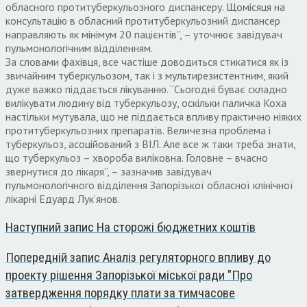
обласного протитуберкульозного диспансеру. Щомісяця на
консультацію в обласний протитуберкульозний диспансер
направляють як мінімум 20 пацієнтів”, – уточнює завідувач
пульмонологічним відділенням.
За словами фахівця, все частіше доводиться стикатися як із
звичайним туберкульозом, так і з мультирезистентним, який
дуже важко піддається лікуванню. “Сьогодні буває складно
вилікувати людину від туберкульозу, оскільки паличка Коха
настільки мутувала, що не піддається впливу практично ніяких
протитуберкульозних препаратів. Величезна проблема і
туберкульоз, асоційований з ВІЛ. Але все ж таки треба знати,
що туберкульоз – хвороба виліковна. Головне – вчасно
звернутися до лікаря”, – зазначив завідувач
пульмонологічного відділення Запорізької обласної клінічної
лікарні Едуард Лук’янов.
Наступний запис
На сторожі бюджетних коштів
Попередній запис
Аналіз регуляторного впливу до
проекту рішення Запорізької міської ради "Про
затвердження порядку плати за тимчасове