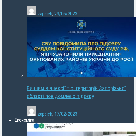
zapsich
,
29/06/2023
Винним в анексії т.о. територій Запорізької
області повідомлено підозру
zapsich
,
17/02/2023
Економіка