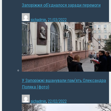
Запоріжжя об’єдналося заради перемоги
sichadmin
,
21/03/2022
У Запоріжжі вшанували пам’ять Олександра
Поляка (фото)
sichadmin
,
22/02/2022