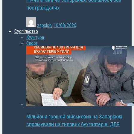
Нічна атака на Запоріжжя: обійшлося без
постраждалих
zapsich
,
10/08/2026
Суспільство
Культура
Спорт
Мільйони грошей військових на Запоріжжі
спрямували на тилових бухгалтерів: ДБР