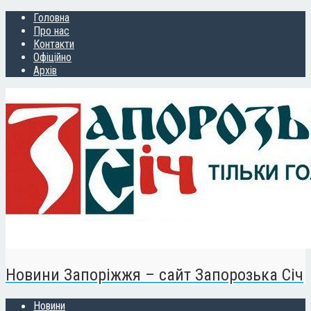
Головна
Про нас
Контакти
Офіційно
Архів
Новини Запоріжжя – сайт Запорозька Січ
Новини