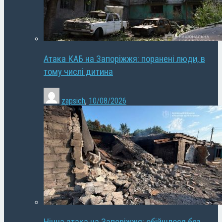
Атака КАБ на Запоріжжя: поранені люди, в
тому числі дитина
zapsich
,
10/08/2026