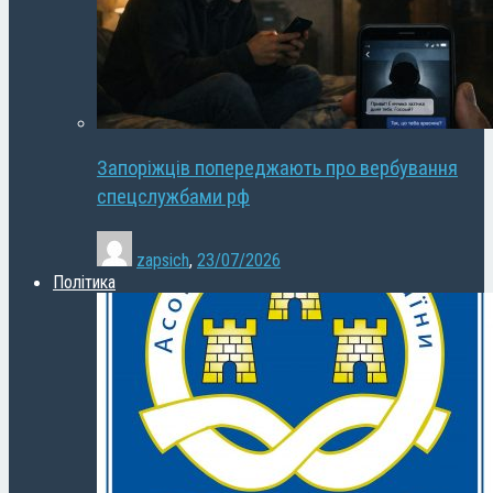
Запоріжців попереджають про вербування
спецслужбами рф
zapsich
,
23/07/2026
Політика