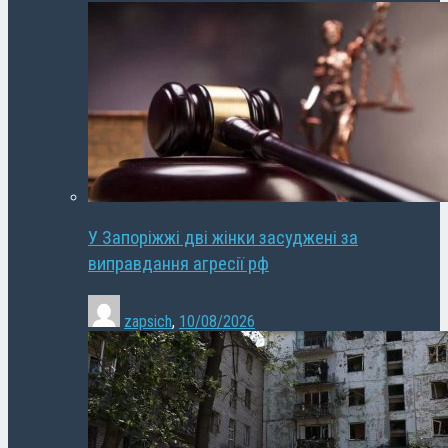
У Запоріжжі дві жінки засуджені за
виправдання агресії рф
zapsich
,
10/08/2026