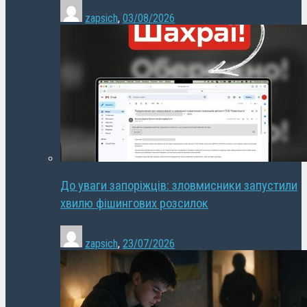
zapsich
,
03/08/2026
До уваги запоріжців: зловмисники запустили
хвилю фішингових розсилок
zapsich
,
23/07/2026