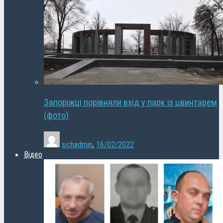
Запоріжці порівняли вхід у парк із цвинтарем
(фото)
sichadmin
,
16/02/2022
Відео