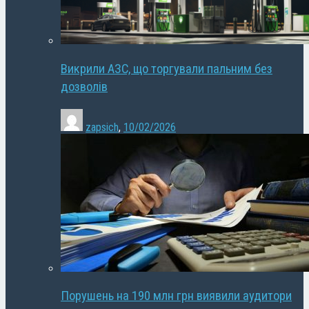
Викрили АЗС, що торгували пальним без
дозволів
zapsich
,
10/02/2026
Порушень на 190 млн грн виявили аудитори