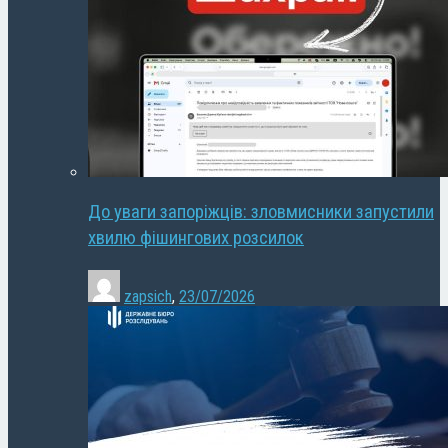
До уваги запоріжців: зловмисники запустили
хвилю фішингових розсилок
zapsich
,
23/07/2026