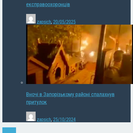
експравоохоронців
zapsich
,
20/05/2025
Вночі в Запорізькому районі спалахнув
притулок
zapsich
,
25/10/2024
Новини