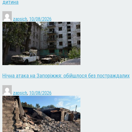
дитина
zapsich
,
10/08/2026
Нічна атака на Запоріжжя: обійшлося без постраждалих
zapsich
,
10/08/2026