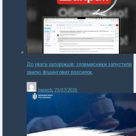
До уваги запоріжців: зловмисники запустили
хвилю фішингових розсилок
zapsich
,
23/07/2026