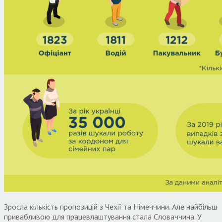
Зросла кількість пропозицій з Чехії та Німеччини. Але найбільш
привабливою для працевлаштування стала Словаччина. У