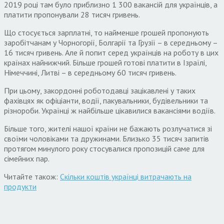
2019 році там було приблизно 1 300 вакансій для українців, а
платити пропонували 28 тисяч гривень.
Що стосується зарплатні, то найменше грошей пропонують
заробітчанам у Чорногорії, Болгарії та Грузії – в середньому –
16 тисяч гривень. Але й попит серед українців на роботу в цих
країнах найнижчий. Більше грошей готові платити в Ізраїлі,
Німеччині, Литві – в середньому 60 тисяч гривень.
При цьому, закордонні роботодавці зацікавлені у таких
фахівцях як офіціанти, водії, пакувальники, будівельники та
різнороби. Українці ж найбільше цікавилися вакансіями водіїв.
Більше того, жителі нашої країни не бажають розлучатися зі
своїми чоловіками та дружинами. Близько 35 тисяч запитів
протягом минулого року стосувалися пропозицій саме для
сімейних пар.
Читайте також:
Скільки коштів українці витрачають на
продукти