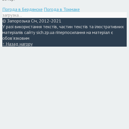
Погода в Бердянске
Погода в Токмаке
загрузка...
© Запорозька Січ, 2012-2021
У разі використання текстів, частин текстів та ілюстративних
матеріалів сайту sich.zp.ua гіперпосилання на матеріал є
обов'язковим
↑ Назад нагору