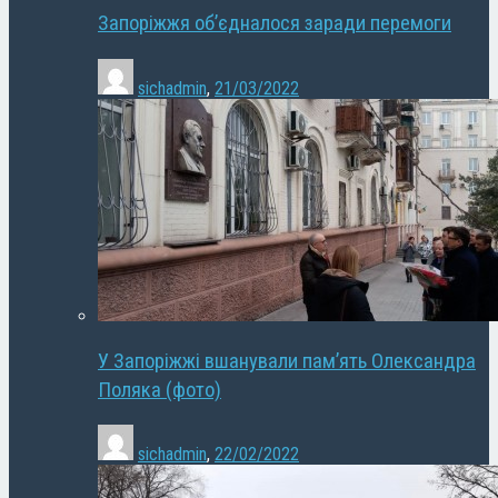
Запоріжжя об’єдналося заради перемоги
sichadmin
,
21/03/2022
У Запоріжжі вшанували пам’ять Олександра
Поляка (фото)
sichadmin
,
22/02/2022