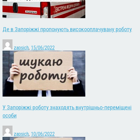
Де в Запоріжжі пропонують високооплачувану роботу
zapsich
,
15/06/2022
У Запоріжжі роботу знаходять внутрішньо-переміщені
особи
zapsich
,
10/06/2022