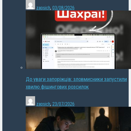
zapsich
,
03/08/2026
До уваги запоріжців: зловмисники запустили
хвилю фішингових розсилок
zapsich
,
23/07/2026