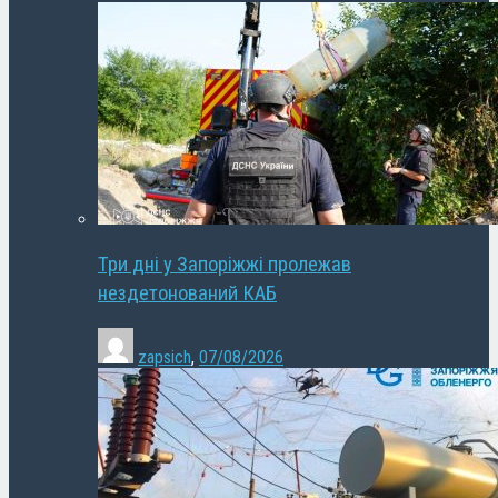
Три дні у Запоріжжі пролежав
нездетонований КАБ
zapsich
,
07/08/2026