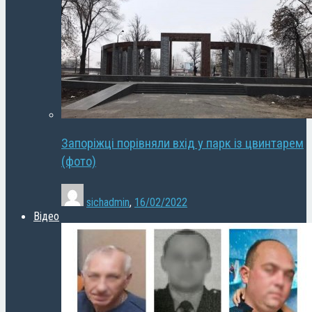
Запоріжці порівняли вхід у парк із цвинтарем
(фото)
sichadmin
,
16/02/2022
Відео