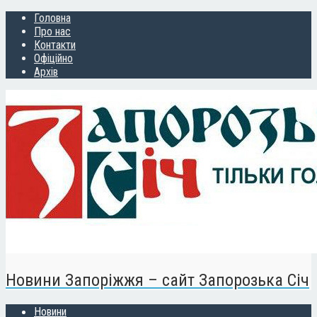
Головна
Про нас
Контакти
Офіційно
Архів
Новини Запоріжжя – сайт Запорозька Січ
Новини