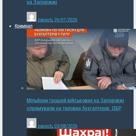
на Запоріжжі
zapsich
,
26/01/2026
Кримінал
Мільйони грошей військових на Запоріжжі
спрямували на тилових бухгалтерів: ДБР
zapsich
,
03/08/2026