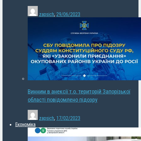
zapsich
,
29/06/2023
Винним в анексії т.о. територій Запорізької
області повідомлено підозру
zapsich
,
17/02/2023
Економіка