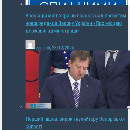
Асоціація міст України працює над проєктом
нової редакції Закону України «Про місцеві
державні адміністрації»
zapsich
,
23/12/2024
Перший пішов: вирок гауляйтеру Запорізької
області