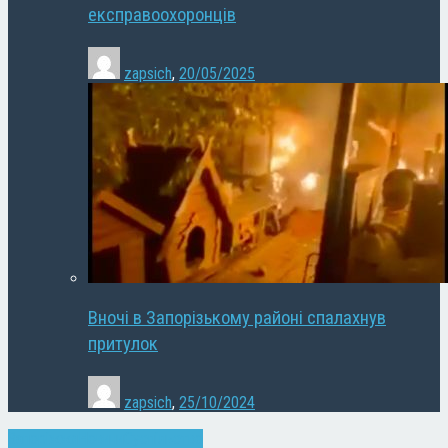
експравоохоронців
zapsich
,
20/05/2025
Вночі в Запорізькому районі спалахнув
притулок
zapsich
,
25/10/2024
Запоріжжя
Новини
Суспільство