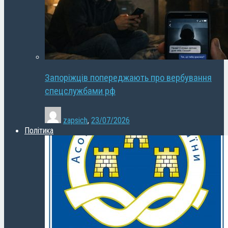
Запоріжців попереджають про вербування
спецслужбами рф
zapsich
,
23/07/2026
Політика