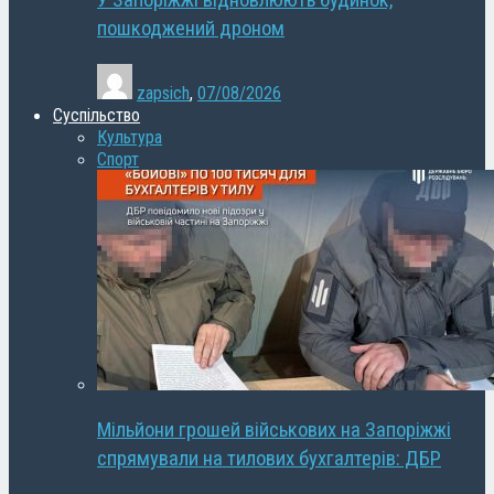
У Запоріжжі відновлюють будинок,
пошкоджений дроном
zapsich
,
07/08/2026
Суспільство
Культура
Спорт
Мільйони грошей військових на Запоріжжі
спрямували на тилових бухгалтерів: ДБР