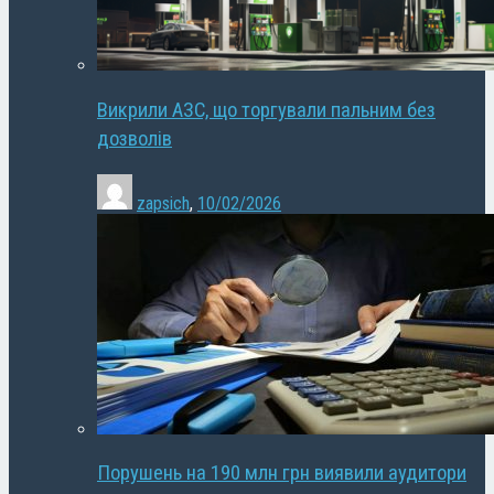
Викрили АЗС, що торгували пальним без
дозволів
zapsich
,
10/02/2026
Порушень на 190 млн грн виявили аудитори