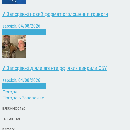
У Запоріжжі новий формат оголошення тривоги
zapsich
,
04/08/2026
Війна
Запоріжжя
Новини
У Запоріжжі діяли агенти рф, яких викрили СБУ
zapsich
,
04/08/2026
Війна
Запоріжжя
Новини
Погода
Погода в
Запорожье
влажность:
давление:
ветер: