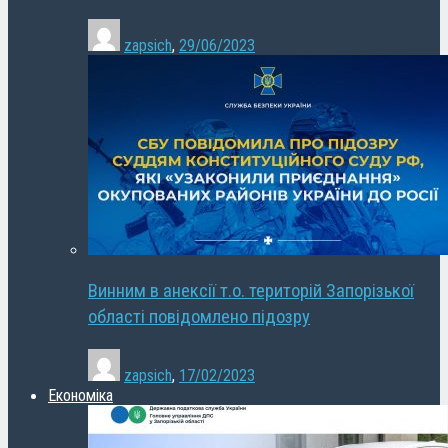
zapsich
,
29/06/2023
Винним в анексії т.о. територій Запорізької
області повідомлено підозру
zapsich
,
17/02/2023
Економіка