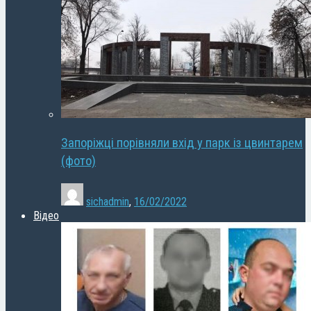
Запоріжці порівняли вхід у парк із цвинтарем
(фото)
sichadmin
,
16/02/2022
Відео