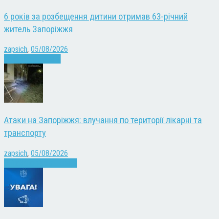
6 років за розбещення дитини отримав 63-річний
житель Запоріжжя
zapsich
,
05/08/2026
Запоріжжя
Новини
Атаки на Запоріжжя: влучання по території лікарні та
транспорту
zapsich
,
05/08/2026
Війна
Запоріжжя
Новини