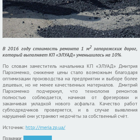
2
В 2016 году стоимость ремонта 1 м
запорожских дорог,
который выполняет КП «ЭЛУАД» уменьшилась на 10%
.
По словам заместитель начальника КП «ЭЛУАД» Дмитрия
Пархоменко, снижение цены стало возможным благодаря
оптимизации производства на предприятии и выборе более
дешевых, но не менее качественных материалов. Дмитрий
Пархоменко подчеркнул, что технология ремонтов
полностью соблюдается, начиная от фрезеровки и
заканчивая укладкой нового асфальта. Качество работ
субподрядчиков проверяется, и в случае выявления
нарушений они устраняют недочёты за собственный счёт.
Источник:
http://meria.zp.ua/
Позначки:
ремонт дорог