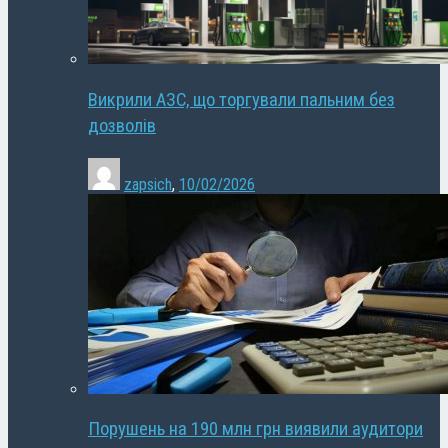
Викрили АЗС, що торгували пальним без
дозволів
zapsich
,
10/02/2026
Порушень на 190 млн грн виявили аудитори