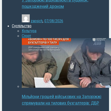
У Запоріжжі відновлюють будинок,
пошкоджений дроном
zapsich
,
07/08/2026
Суспільство
Культура
Спорт
Мільйони грошей військових на Запоріжжі
спрямували на тилових бухгалтерів: ДБР