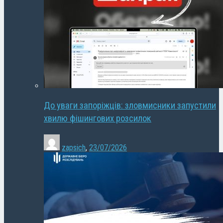
До уваги запоріжців: зловмисники запустили
хвилю фішингових розсилок
zapsich
,
23/07/2026