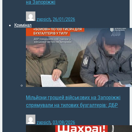
на Запоріжжі
zapsich
,
26/01/2026
Кримінал
Мільйони грошей військових на Запоріжжі
спрямували на тилових бухгалтерів: ДБР
zapsich
,
03/08/2026