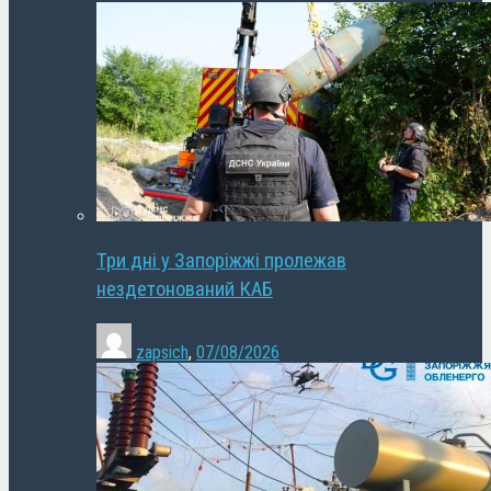
Три дні у Запоріжжі пролежав
нездетонований КАБ
zapsich
,
07/08/2026