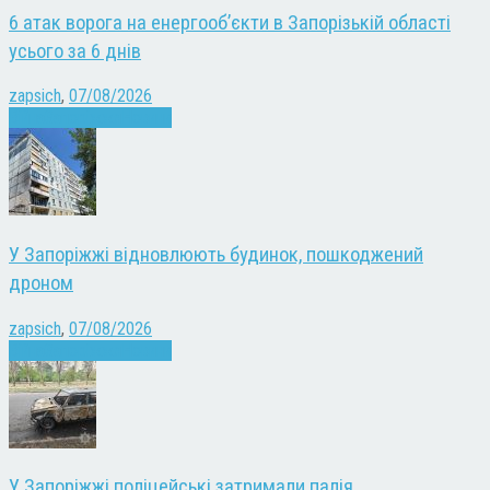
6 атак ворога на енергооб’єкти в Запорізькій області
усього за 6 днів
zapsich
,
07/08/2026
Війна
Запоріжжя
Новини
У Запоріжжі відновлюють будинок, пошкоджений
дроном
zapsich
,
07/08/2026
Війна
Запоріжжя
Новини
У Запоріжжі поліцейські затримали палія