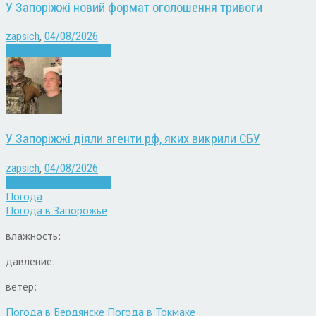
У Запоріжжі новий формат оголошення тривоги
zapsich
,
04/08/2026
Війна
Запоріжжя
Новини
У Запоріжжі діяли агенти рф, яких викрили СБУ
zapsich
,
04/08/2026
Війна
Запоріжжя
Новини
Погода
Погода в
Запорожье
влажность:
давление:
ветер:
Погода в Бердянске
Погода в Токмаке