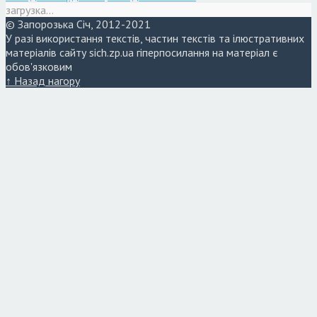
загрузка...
© Запорозька Січ, 2012-2021
У разі використання текстів, частин текстів та ілюстративних
матеріалів сайту sich.zp.ua гіперпосилання на матеріал є
обов'язковим
↑ Назад нагору