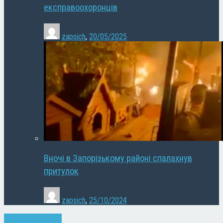
експравоохоронців
zapsich
,
20/05/2025
Вночі в Запорізькому районі спалахнув
притулок
zapsich
,
25/10/2024
Запоріжжя
Новини