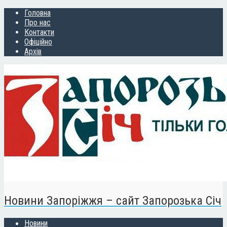
Головна
Про нас
Контакти
Офіційно
Архів
Новини Запоріжжя – сайт Запорозька Січ
Новини