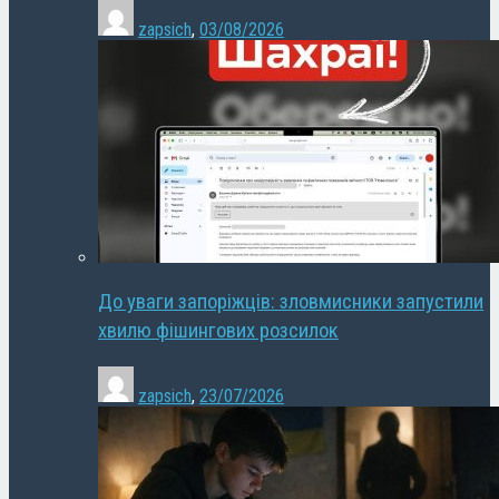
zapsich
,
03/08/2026
До уваги запоріжців: зловмисники запустили
хвилю фішингових розсилок
zapsich
,
23/07/2026