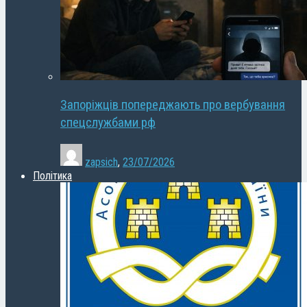
Запоріжців попереджають про вербування
спецслужбами рф
zapsich
,
23/07/2026
Політика