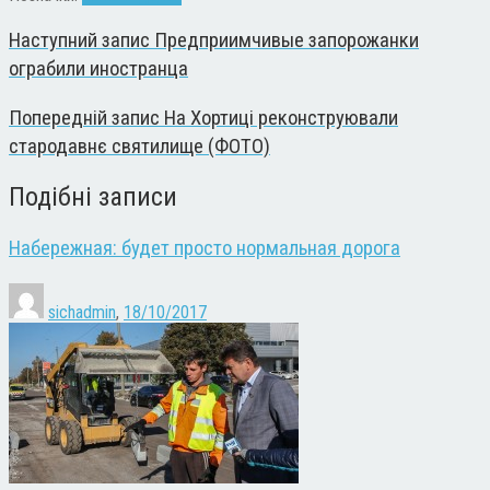
Наступний запис
Предприимчивые запорожанки
ограбили иностранца
Попередній запис
На Хортиці реконструювали
стародавнє святилище (ФОТО)
Подібні записи
Набережная: будет просто нормальная дорога
sichadmin
,
18/10/2017