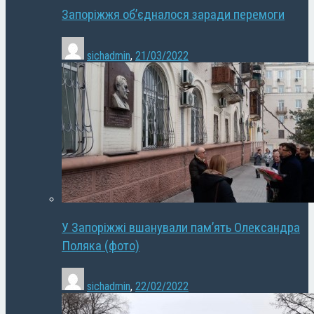
Запоріжжя об’єдналося заради перемоги
sichadmin
,
21/03/2022
У Запоріжжі вшанували пам’ять Олександра
Поляка (фото)
sichadmin
,
22/02/2022