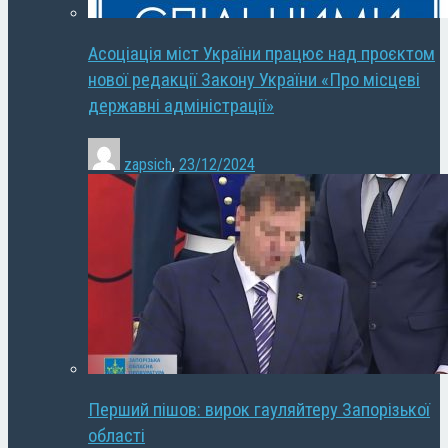
Асоціація міст України працює над проєктом
нової редакції Закону України «Про місцеві
державні адміністрації»
zapsich
,
23/12/2024
Перший пішов: вирок гауляйтеру Запорізької
області