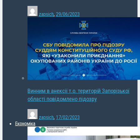
zapsich
,
29/06/2023
Винним в анексії т.о. територій Запорізької
області повідомлено підозру
zapsich
,
17/02/2023
Економіка