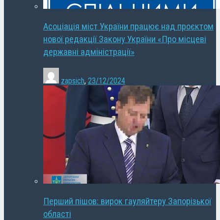
Асоціація міст України працює над проєктом
нової редакції Закону України «Про місцеві
державні адміністрації»
zapsich
,
23/12/2024
Перший пішов: вирок гауляйтеру Запорізької
області