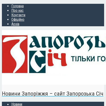
Головна
Про нас
Контакти
Офіційно
Архів
Новини Запоріжжя – сайт Запорозька Січ
Новини