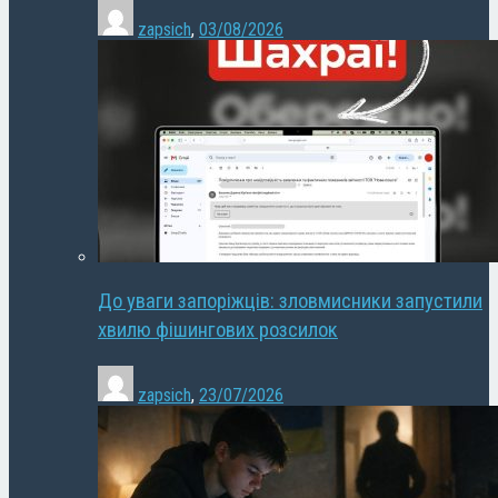
zapsich
,
03/08/2026
До уваги запоріжців: зловмисники запустили
хвилю фішингових розсилок
zapsich
,
23/07/2026