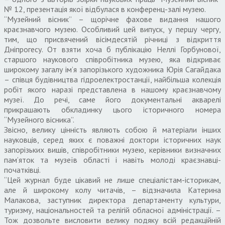
№ 12, презентація якої відбулася в конференц-залі музею.
“Музейний вісник” – щорічне фахове видання нашого
краєзнавчого музею. Особливий цей випуск, у першу чергу,
тим, що присвячений вісімдесятій річниці з відкриття
Дніпрогесу. От взяти хоча б публікацію Неллі Горбунової,
старшого наукового співробітника музею, яка відкриває
широкому загалу ім’я запорізького художника Юрія Сагайдака
– співця будівництва гідроелектростанції, найбільша колекція
робіт якого наразі представлена в нашому краєзнавчому
музеї. До речі, саме його документальні акварелі
прикрашають обкладинку цього історичного номера
“Музейного вісника”.
Звісно, велику цінність являють собою й матеріали інших
науковців, серед яких є поважні доктори історичних наук
запорізьких вишів, співробітники музею, керівники визначних
пам’яток та музеїв області і навіть молоді краєзнавці-
початківці.
“Цей журнал буде цікавий не лише спеціалістам-історикам,
але й широкому колу читачів, – відзначила Катерина
Малакова, заступник директора департаменту культури,
туризму, національностей та релігій обласної адміністрації. –
Тож дозвольте висловити велику подяку всій редакційній