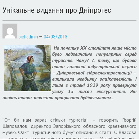
Унікальне видання про Дніпрогес
sichadmin
—
04/03/2013
На початку ХХ століття наше місто
було надзвичайно популярним серед
туристів. Чому? А тому, що будова
нашої головної індустріальної окраси
– Дніпровської гідроелектростанції –
викликала неабияку зацікавленість і
лише в травні 1929 року привернула
увагу 15 тисяч екскурсантів. Які
навіть трохи заважали працювати будівельникам..
.
“От би нам зараз стільки туристів!” – говорить Георгій
Шаповалов, директор Запорізького обласного краєзнавчого
музею. Факт “туристичного буму” описано в статті О.Власова
– одного з авторів збірки наукових праць “Музейний вісник”