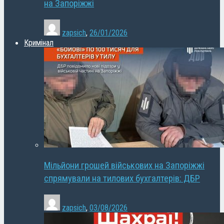
на Запоріжжі
zapsich
,
26/01/2026
Кримінал
Мільйони грошей військових на Запоріжжі
спрямували на тилових бухгалтерів: ДБР
zapsich
,
03/08/2026