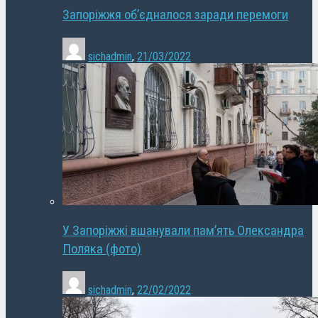
Запоріжжя об’єдналося заради перемоги
sichadmin
,
21/03/2022
У Запоріжжі вшанували пам’ять Олександра
Поляка (фото)
sichadmin
,
22/02/2022