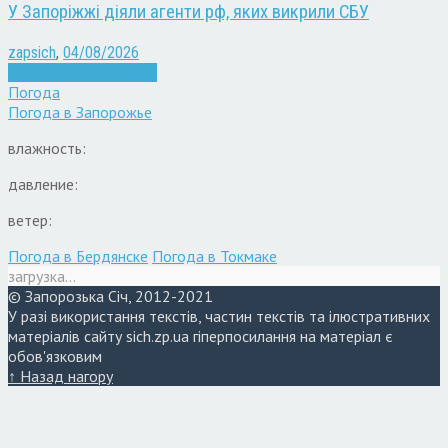
У Запоріжжі діяли агенти рф, яких викрили СБУ
zapsich
,
04/08/2026
Війна
Запоріжжя
Новини
Погода
Погода в
Запорожье
влажность:
давление:
ветер:
Погода в Бердянске
Погода в Токмаке
загрузка...
© Запорозька Січ, 2012-2021
У разі використання текстів, частин текстів та ілюстративних
матеріалів сайту sich.zp.ua гіперпосилання на матеріал є
обов'язковим
↑ Назад нагору