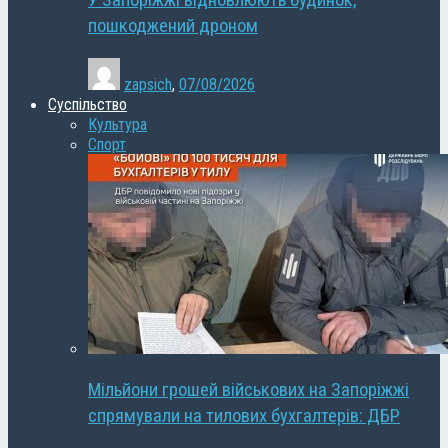
У Запоріжжі відновлюють будинок,
пошкоджений дроном
zapsich
,
07/08/2026
Суспільство
Культура
Спорт
Мільйони грошей військових на Запоріжжі
спрямували на тилових бухгалтерів: ДБР