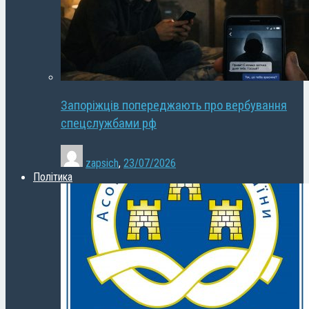
Запоріжців попереджають про вербування
спецслужбами рф
zapsich
,
23/07/2026
Політика