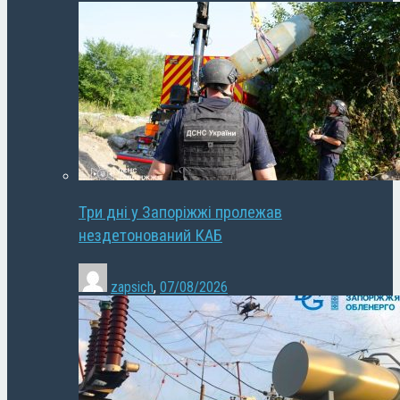
Три дні у Запоріжжі пролежав
нездетонований КАБ
zapsich
,
07/08/2026