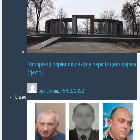
Запоріжці порівняли вхід у парк із цвинтарем
(фото)
sichadmin
,
16/02/2022
Відео