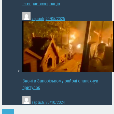
експравоохоронців
zapsich
,
20/05/2025
Вночі в Запорізькому районі спалахнув
притулок
zapsich
,
25/10/2024
Новини