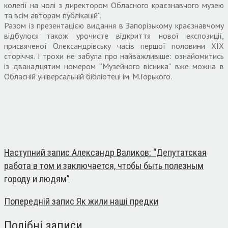
колегії на чолі з директором Обласного краєзнавчого музею
та всім авторам публікацій”.
Разом із презентацією видання в Запорізькому краєзнавчому
відбулося також урочисте відкриття нової експозиції,
присвяченої Олександрівську часів першої половини ХІХ
сторіччя. І трохи не забула про найважливіше: ознайомитись
із дванадцятим номером “Музейного вісника” вже можна в
Обласній універсальній бібліотеці ім. М.Горького.
Наступний запис
Александр Валиков: “Депутатская
работа в том и заключается, чтобы быть полезным
городу и людям”
Попередній запис
Як жили наші предки
Подібні записи