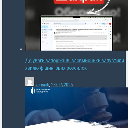
До уваги запоріжців: зловмисники запустили
хвилю фішингових розсилок
zapsich
,
23/07/2026