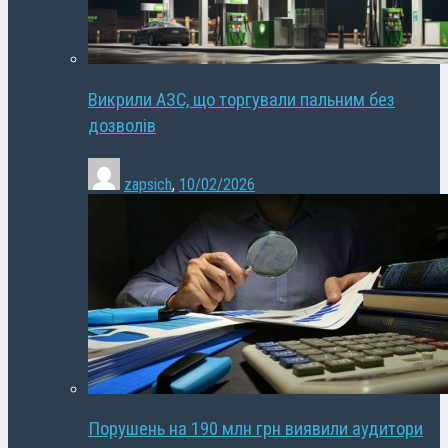
Викрили АЗС, що торгували пальним без
дозволів
zapsich
,
10/02/2026
Порушень на 190 млн грн виявили аудитори