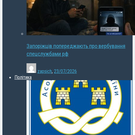
Запоріжців попереджають про вербування
спецслужбами рф
zapsich
,
23/07/2026
Політика