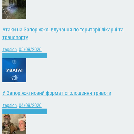
Атаки на Запоріжжя: влучання по території лікарні та
транспорту
zapsich
,
05/08/2026
Війна
Запоріжжя
Новини
У Запоріжжі новий формат оголошення тривоги
zapsich
,
04/08/2026
Війна
Запоріжжя
Новини