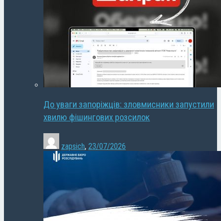
До уваги запоріжців: зловмисники запустили
хвилю фішингових розсилок
zapsich
,
23/07/2026