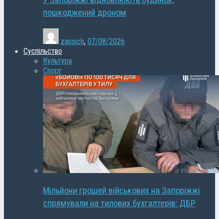
У Запоріжжі відновлюють будинок,
пошкоджений дроном
zapsich
,
07/08/2026
Суспільство
Культура
Спорт
Мільйони грошей військових на Запоріжжі
спрямували на тилових бухгалтерів: ДБР