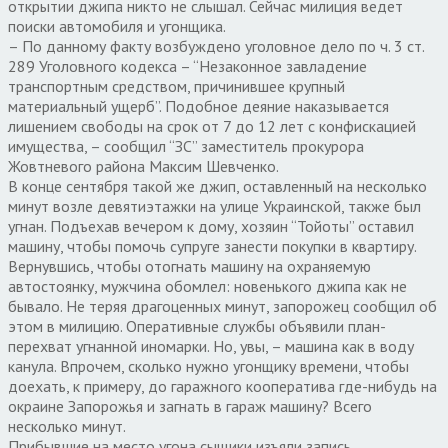
открытии джипа никто не слышал. Сейчас милиция ведет
поиски автомобиля и угонщика.
– По данному факту возбуждено уголовное дело по ч. 3 ст.
289 Уголовного кодекса – “Незаконное завладение
транспортным средством, причинившее крупный
материальный ущерб”. Подобное деяние наказывается
лишением свободы на срок от 7 до 12 лет с конфискацией
имущества, – сообщил “ЗС” заместитель прокурора
Жовтневого района Максим Шевченко.
В конце сентября такой же джип, оставленный на несколько
минут возле девятиэтажки на улице Украинской, также был
угнан. Подъехав вечером к дому, хозяин “Тойоты” оставил
машину, чтобы помочь супруге занести покупки в квартиру.
Вернувшись, чтобы отогнать машину на охраняемую
автостоянку, мужчина обомлел: новенького джипа как не
бывало. Не теряя драгоценных минут, запорожец сообщил об
этом в милицию. Оперативные службы объявили план-
перехват угнанной иномарки. Но, увы, – машина как в воду
канула. Впрочем, сколько нужно угонщику времени, чтобы
доехать, к примеру, до гаражного кооператива где-нибудь на
окраине Запорожья и загнать в гараж машину? Всего
несколько минут.
Прибывшие на место угона сыщики изъяли запись