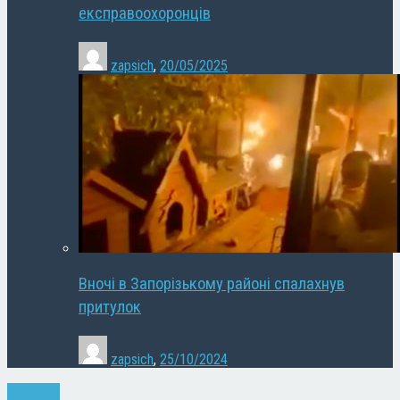
експравоохоронців
zapsich
,
20/05/2025
Вночі в Запорізькому районі спалахнув
притулок
zapsich
,
25/10/2024
Кримінал