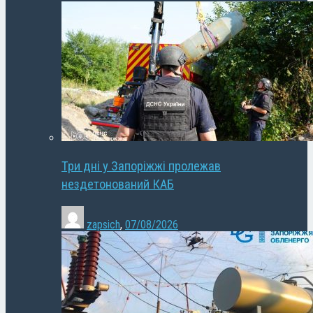
Три дні у Запоріжжі пролежав
нездетонований КАБ
zapsich
,
07/08/2026