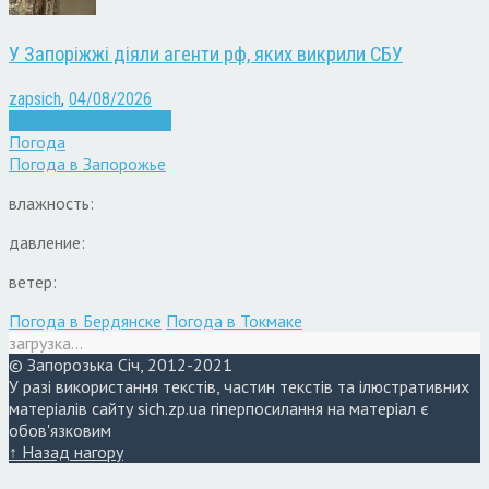
У Запоріжжі діяли агенти рф, яких викрили СБУ
zapsich
,
04/08/2026
Війна
Запоріжжя
Новини
Погода
Погода в
Запорожье
влажность:
давление:
ветер:
Погода в Бердянске
Погода в Токмаке
загрузка...
© Запорозька Січ, 2012-2021
У разі використання текстів, частин текстів та ілюстративних
матеріалів сайту sich.zp.ua гіперпосилання на матеріал є
обов'язковим
↑ Назад нагору