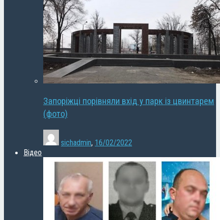
Запоріжці порівняли вхід у парк із цвинтарем
(фото)
sichadmin
,
16/02/2022
Відео