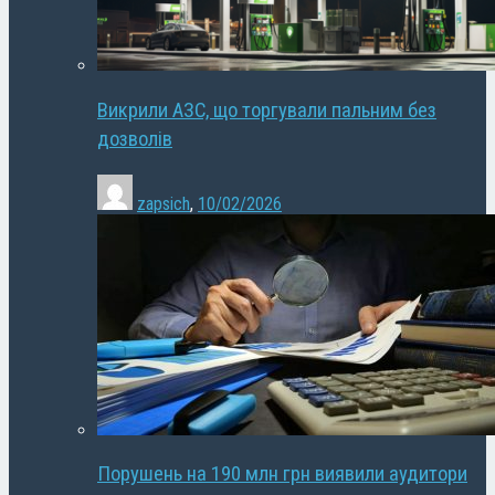
Викрили АЗС, що торгували пальним без
дозволів
zapsich
,
10/02/2026
Порушень на 190 млн грн виявили аудитори