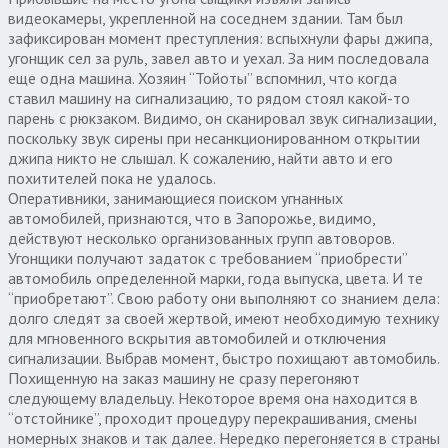
видеокамеры, укрепленной на соседнем здании. Там был
зафиксирован момент преступления: вспыхнули фары джипа,
угонщик сел за руль, завел авто и уехал. За ним последовала
еще одна машина. Хозяин “Тойоты” вспомнил, что когда
ставил машину на сигнализацию, то рядом стоял какой-то
парень с рюкзаком. Видимо, он сканировал звук сигнализации,
поскольку звук сирены при несанкционированном открытии
джипа никто не слышал. К сожалению, найти авто и его
похитителей пока не удалось.
Оперативники, занимающиеся поиском угнанных
автомобилей, признаются, что в Запорожье, видимо,
действуют несколько организованных групп автоворов.
Угонщики получают задаток с требованием “приобрести”
автомобиль определенной марки, года выпуска, цвета. И те
“приобретают”. Свою работу они выполняют со знанием дела:
долго следят за своей жертвой, имеют необходимую технику
для мгновенного вскрытия автомобилей и отключения
сигнализации. Выбрав момент, быстро похищают автомобиль.
Похищенную на заказ машину не сразу перегоняют
следующему владельцу. Некоторое время она находится в
“отстойнике”, проходит процедуру перекрашивания, смены
номерных знаков и так далее. Нередко перегоняется в страны