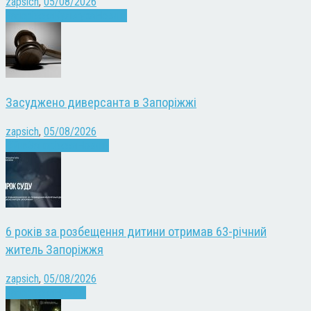
zapsich
,
05/08/2026
Запоріжжя
Культура
Новини
Засуджено диверсанта в Запоріжжі
zapsich
,
05/08/2026
Війна
Запоріжжя
Новини
6 років за розбещення дитини отримав 63-річний
житель Запоріжжя
zapsich
,
05/08/2026
Запоріжжя
Новини