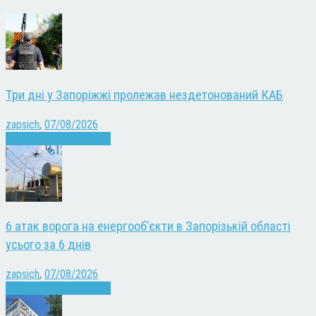
Три дні у Запоріжжі пролежав нездетонований КАБ
zapsich
,
07/08/2026
Війна
Запоріжжя
Новини
6 атак ворога на енергооб’єкти в Запорізькій області
усього за 6 днів
zapsich
,
07/08/2026
Війна
Запоріжжя
Новини