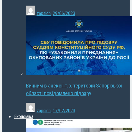
zapsich
,
29/06/2023
Винним в анексії т.о. територій Запорізької
області повідомлено підозру
zapsich
,
17/02/2023
Економіка