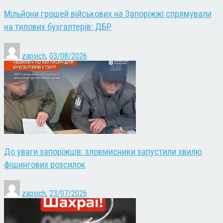
Мільйони грошей військових на Запоріжжі спрямували
на тилових бухгалтерів: ДБР
zapsich
,
03/08/2026
До уваги запоріжців: зловмисники запустили хвилю
фішингових розсилок
zapsich
,
23/07/2026