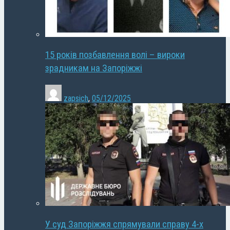
15 років позбавлення волі – вироки
зрадникам на Запоріжжі
zapsich
,
05/12/2025
У суд Запоріжжя спрямували справу 4-х