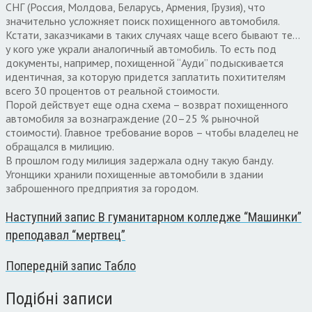
СНГ (Россия, Молдова, Беларусь, Армения, Грузия), что
значительно усложняет поиск похищенного автомобиля.
Кстати, заказчиками в таких случаях чаще всего бывают те…
у кого уже украли аналогичный автомобиль. То есть под
документы, например, похищенной “Ауди” подыскивается
идентичная, за которую придется заплатить похитителям
всего 30 процентов от реальной стоимости.
Порой действует еще одна схема – возврат похищенного
автомобиля за вознаграждение (20–25 % рыночной
стоимости). Главное требование воров – чтобы владелец не
обращался в милицию.
В прошлом году милиция задержала одну такую банду.
Угонщики хранили похищенные автомобили в здании
заброшенного предприятия за городом.
Наступний запис
В гуманитарном колледже “Машинки”
преподавал “мертвец”
Попередній запис
Табло
Подібні записи