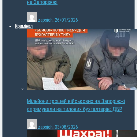
на Запоріжжі
zapsich
,
26/01/2026
Кримінал
Мільйони грошей військових на Запоріжжі
спрямували на тилових бухгалтерів: ДБР
zapsich
,
03/08/2026