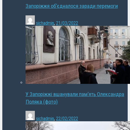
Запоріжжя об’єдналося заради перемоги
sichadmin
,
21/03/2022
У Запоріжжі вшанували пам’ять Олександра
Поляка (фото)
sichadmin
,
22/02/2022