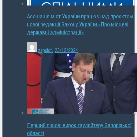
Асоціація міст України працює над проєктом
нової редакції Закону України «Про місцеві
державні адміністрації»
zapsich
,
23/12/2024
Перший пішов: вирок гауляйтеру Запорізької
області