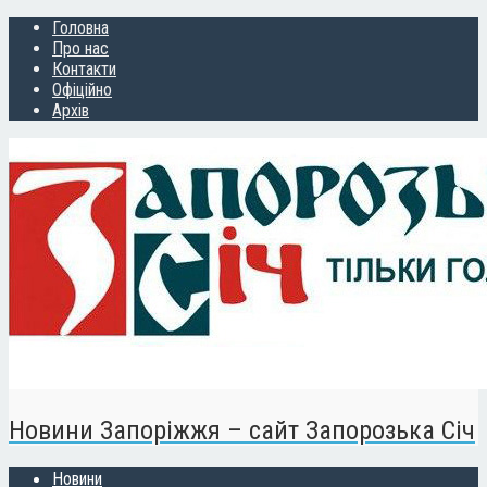
Головна
Про нас
Контакти
Офіційно
Архів
Новини Запоріжжя – сайт Запорозька Січ
Новини