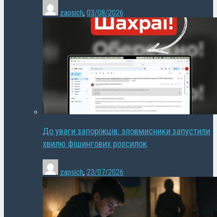
zapsich
,
03/08/2026
До уваги запоріжців: зловмисники запустили
хвилю фішингових розсилок
zapsich
,
23/07/2026