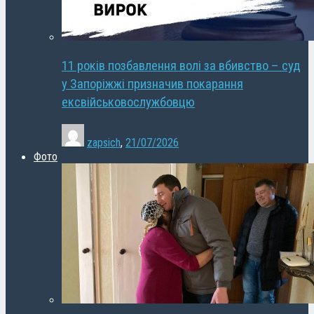
11 років позбавлення волі за вбивство – суд
у Запоріжжі призначив покарання
ексвійськовослужбовцю
zapsich
,
21/07/2026
Фото