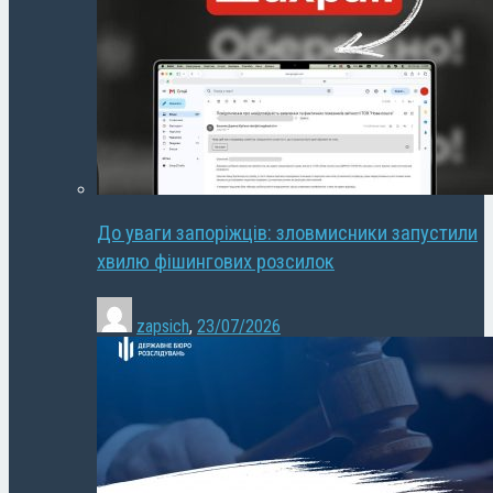
До уваги запоріжців: зловмисники запустили
хвилю фішингових розсилок
zapsich
,
23/07/2026