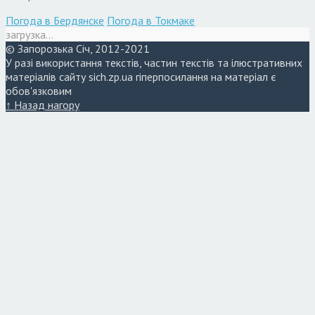
Погода в Бердянске
Погода в Токмаке
загрузка...
© Запорозька Січ, 2012-2021
У разі використання текстів, частин текстів та ілюстративних
матеріалів сайту sich.zp.ua гіперпосилання на матеріал є
обов'язковим
↑ Назад нагору