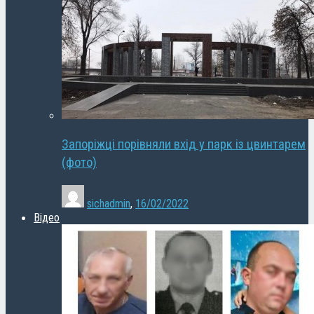
Запоріжці порівняли вхід у парк із цвинтарем
(фото)
sichadmin
,
16/02/2022
Відео