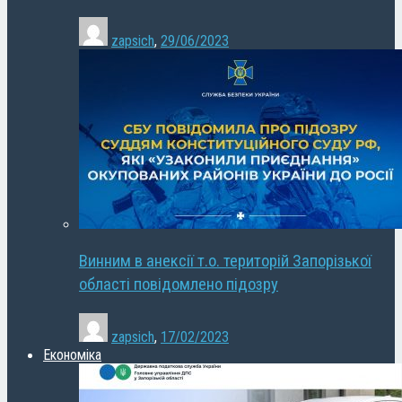
zapsich
,
29/06/2023
Винним в анексії т.о. територій Запорізької
області повідомлено підозру
zapsich
,
17/02/2023
Економіка