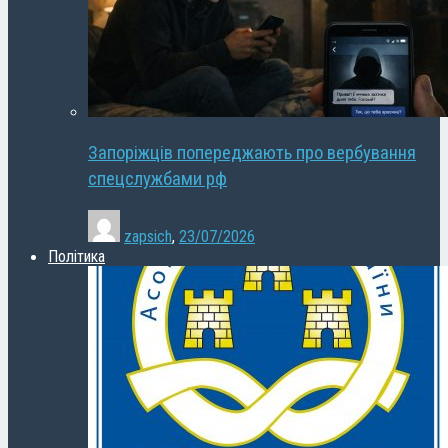
Запоріжців попереджають про вербування
спецслужбами рф
zapsich
,
23/07/2026
Політика