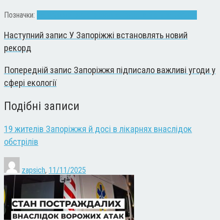
Позначки:
Запоріжжя
інфекція
коронавірус
статистика
хвороба
Наступний запис
У Запоріжжі встановлять новий
рекорд
Попередній запис
Запоріжжя підписало важливі угоди у
сфері екології
Подібні записи
19 жителів Запоріжжя й досі в лікарнях внаслідок
обстрілів
zapsich
,
11/11/2025