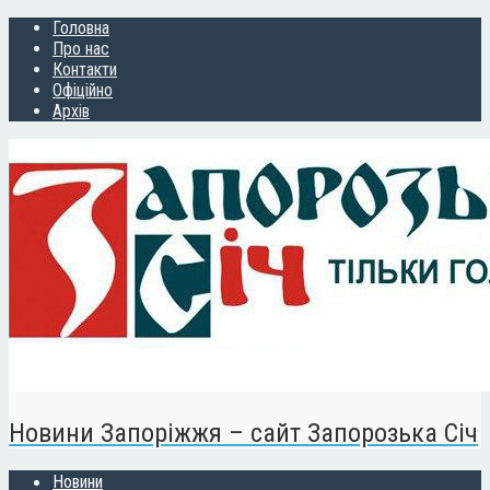
Головна
Про нас
Контакти
Офіційно
Архів
Новини Запоріжжя – сайт Запорозька Січ
Новини