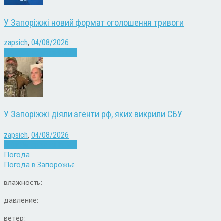
У Запоріжжі новий формат оголошення тривоги
zapsich
,
04/08/2026
Війна
Запоріжжя
Новини
У Запоріжжі діяли агенти рф, яких викрили СБУ
zapsich
,
04/08/2026
Війна
Запоріжжя
Новини
Погода
Погода в
Запорожье
влажность:
давление:
ветер: