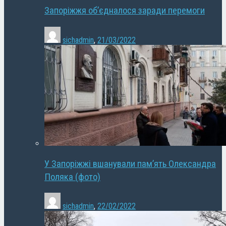
Запоріжжя об’єдналося заради перемоги
sichadmin
,
21/03/2022
У Запоріжжі вшанували пам’ять Олександра
Поляка (фото)
sichadmin
,
22/02/2022