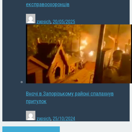
експравоохоронців
zapsich
,
20/05/2025
Вночі в Запорізькому районі спалахнув
притулок
zapsich
,
25/10/2024
Запоріжжя
Новини
Суспільство