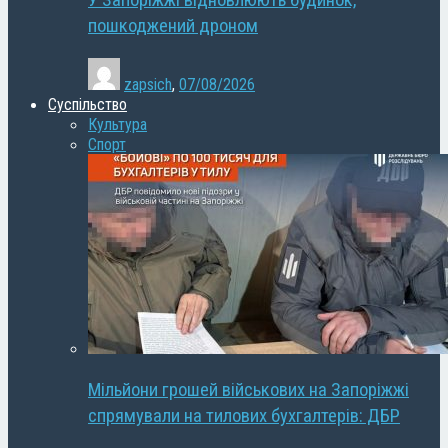
У Запоріжжі відновлюють будинок,
пошкоджений дроном
zapsich
,
07/08/2026
Суспільство
Культура
Спорт
Мільйони грошей військових на Запоріжжі
спрямували на тилових бухгалтерів: ДБР