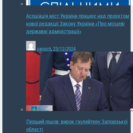
Асоціація міст України працює над проєктом
нової редакції Закону України «Про місцеві
державні адміністрації»
zapsich
,
23/12/2024
Перший пішов: вирок гауляйтеру Запорізької
області