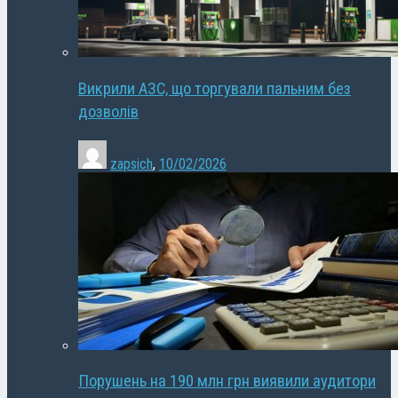
Викрили АЗС, що торгували пальним без
дозволів
zapsich
,
10/02/2026
Порушень на 190 млн грн виявили аудитори