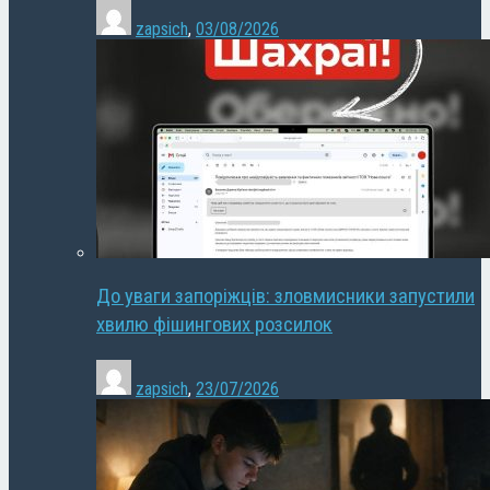
zapsich
,
03/08/2026
До уваги запоріжців: зловмисники запустили
хвилю фішингових розсилок
zapsich
,
23/07/2026