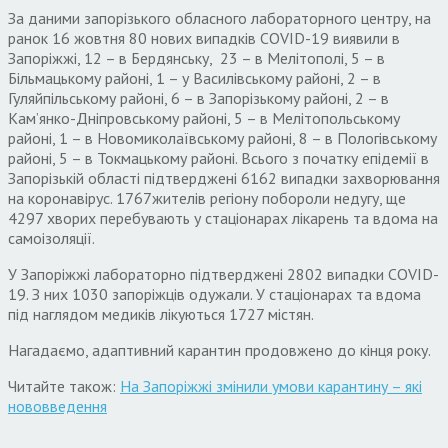
За даними запорізького обласного лабораторного центру, на
ранок 16 жовтня 80 нових випадків COVID-19 виявили в
Запоріжжі, 12 – в Бердянську, 23 – в Мелітополі, 5 – в
Більмацькому районі, 1 – у Василівському районі, 2 – в
Гуляйпільському районі, 6 – в Запорізькому районі, 2 – в
Кам’янко-Дніпровському районі, 5 – в Мелітопольському
районі, 1 – в Новомиколаївському районі, 8 – в Пологівському
районі, 5 – в Токмацькому районі. Всього з початку епідемії в
Запорізькій області підтверджені 6162 випадки захворювання
на коронавірус. 1767жителів регіону побороли недугу, ще
4297 хворих перебувають у стаціонарах лікарень та вдома на
самоізоляції.
У Запоріжжі лабораторно підтверджені 2802 випадки COVID-
19. З них 1030 запоріжців одужали. У стаціонарах та вдома
під наглядом медиків лікуються 1727 містян.
Нагадаємо, адаптивний карантин продовжено до кінця року.
Читайте також:
На Запоріжжі змінили умови карантину – які
нововведення