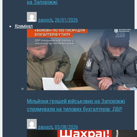
на Запоріжжі
zapsich
,
26/01/2026
Кримінал
Мільйони грошей військових на Запоріжжі
спрямували на тилових бухгалтерів: ДБР
zapsich
,
03/08/2026