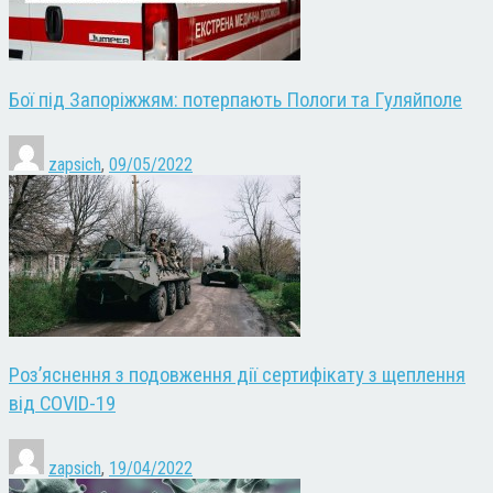
Бої під Запоріжжям: потерпають Пологи та Гуляйполе
zapsich
,
09/05/2022
Роз’яснення з подовження дії сертифікату з щеплення
від COVID-19
zapsich
,
19/04/2022