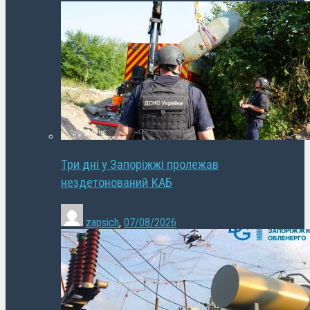
Три дні у Запоріжжі пролежав
нездетонований КАБ
zapsich
,
07/08/2026