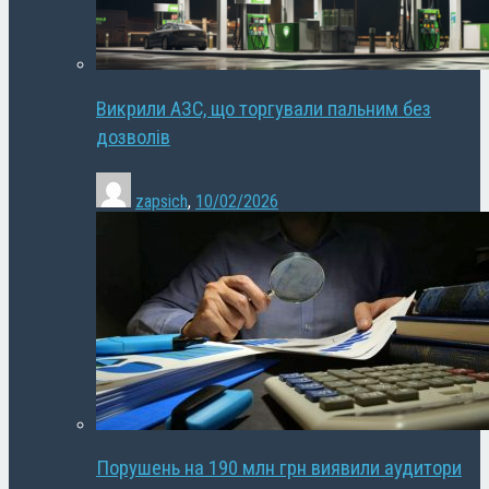
Викрили АЗС, що торгували пальним без
дозволів
zapsich
,
10/02/2026
Порушень на 190 млн грн виявили аудитори