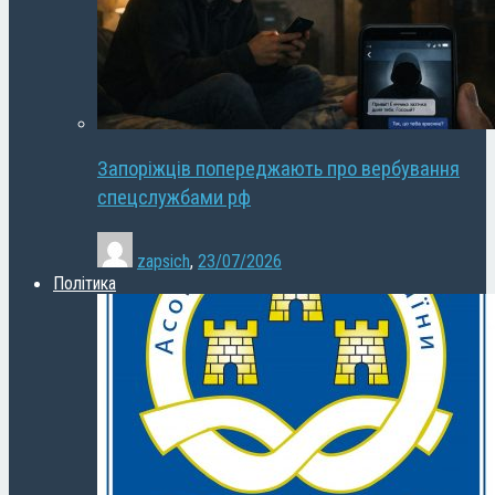
Запоріжців попереджають про вербування
спецслужбами рф
zapsich
,
23/07/2026
Політика