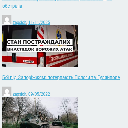
обстрілів
zapsich
,
11/11/2025
Бої під Запоріжжям: потерпають Пологи та Гуляйполе
zapsich
,
09/05/2022