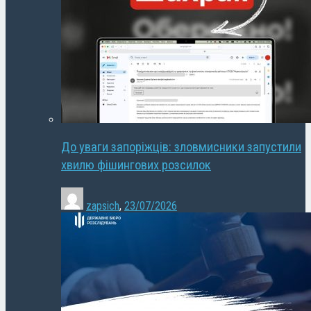
До уваги запоріжців: зловмисники запустили
хвилю фішингових розсилок
zapsich
,
23/07/2026