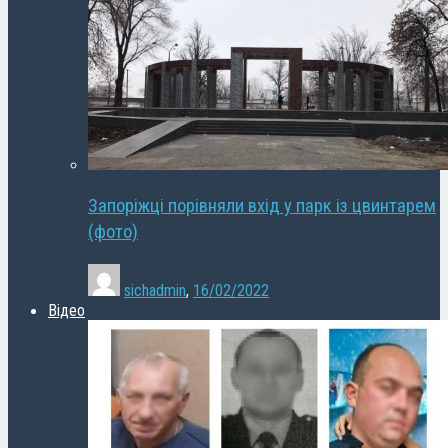
Запоріжці порівняли вхід у парк із цвинтарем
(фото)
sichadmin
,
16/02/2022
Відео