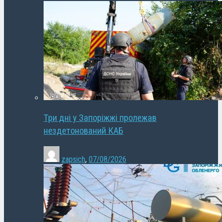
Три дні у Запоріжжі пролежав
нездетонований КАБ
zapsich
,
07/08/2026