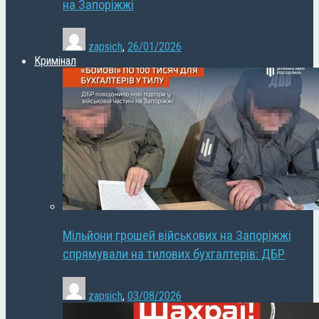
на Запоріжжі
zapsich
,
26/01/2026
Кримінал
Мільйони грошей військових на Запоріжжі
спрямували на тилових бухгалтерів: ДБР
zapsich
,
03/08/2026