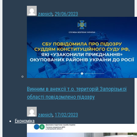
zapsich
,
29/06/2023
Винним в анексії т.о. територій Запорізької
області повідомлено підозру
zapsich
,
17/02/2023
Економіка