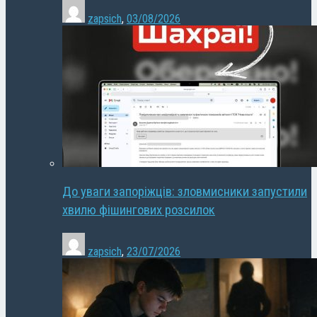
zapsich
,
03/08/2026
До уваги запоріжців: зловмисники запустили
хвилю фішингових розсилок
zapsich
,
23/07/2026