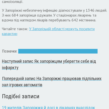
самоізоляції.
У Запоріжжі небезпечну інфекцію діагностували у 1346 людей.
З них 684 запоріжця одужали. У стаціонарах лікарень та
вдома під наглядом лікарів перебувають 642 містянина.
Читайте також:
У Запорізькій області можуть посилити
карантин
Позначки:
Запоріжжя
інфекція
коронавірус
статистика
хвороба
Наступний запис
Як запоріжцям уберегти себе від
інфаркту
Попередній запис
На Запоріжжі працював підпільних
зал ігрових автоматів
Подібні записи
19 жителів Запоріжжя й досі в лікарнях внаслідок