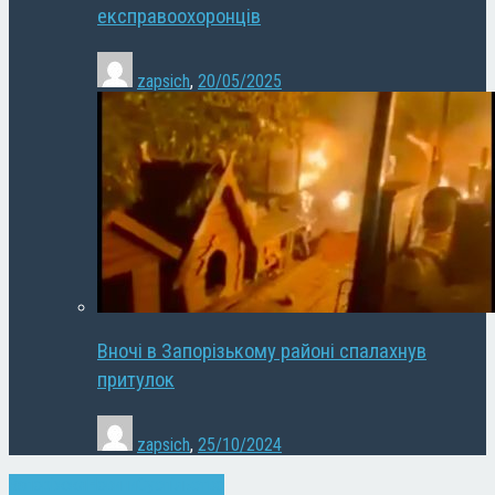
експравоохоронців
zapsich
,
20/05/2025
Вночі в Запорізькому районі спалахнув
притулок
zapsich
,
25/10/2024
Запоріжжя
Новини
Суспільство