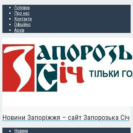
Головна
Про нас
Контакти
Офіційно
Архів
Новини Запоріжжя – сайт Запорозька Січ
Новини