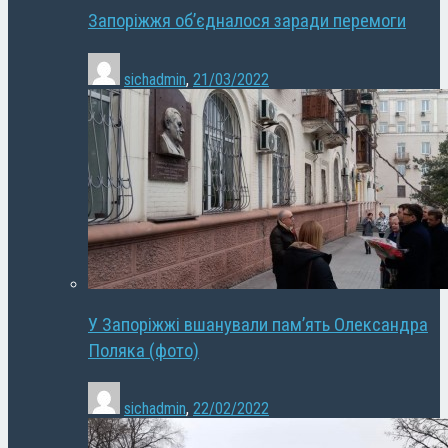
Запоріжжя об’єдналося заради перемоги
sichadmin
,
21/03/2022
У Запоріжжі вшанували пам’ять Олександра
Поляка (фото)
sichadmin
,
22/02/2022