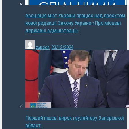
Асоціація міст України працює над проєктом
нової редакції Закону України «Про місцеві
державні адміністрації»
zapsich
,
23/12/2024
Перший пішов: вирок гауляйтеру Запорізької
області