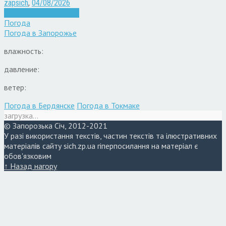
zapsich
,
04/08/2026
Війна
Запоріжжя
Новини
Погода
Погода в
Запорожье
влажность:
давление:
ветер:
Погода в Бердянске
Погода в Токмаке
загрузка...
© Запорозька Січ, 2012-2021
У разі використання текстів, частин текстів та ілюстративних
матеріалів сайту sich.zp.ua гіперпосилання на матеріал є
обов'язковим
↑ Назад нагору