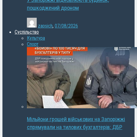
У Запоріжжі відновлюють будинок,
пошкоджений дроном
zapsich
,
07/08/2026
Суспільство
Культура
Спорт
Мільйони грошей військових на Запоріжжі
спрямували на тилових бухгалтерів: ДБР