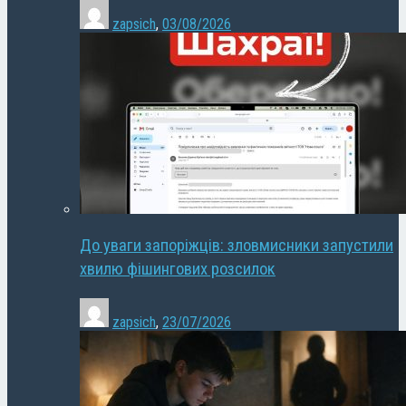
zapsich
,
03/08/2026
До уваги запоріжців: зловмисники запустили
хвилю фішингових розсилок
zapsich
,
23/07/2026