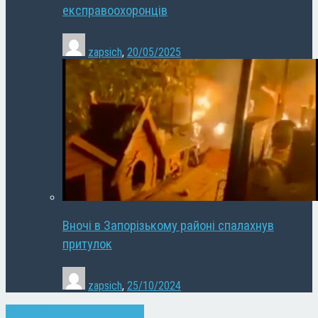
експравоохоронців
zapsich
,
20/05/2025
Вночі в Запорізькому районі спалахнув
притулок
zapsich
,
25/10/2024
Запоріжжя
Новини
Суспільство