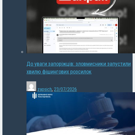
До уваги запоріжців: зловмисники запустили
хвилю фішингових розсилок
zapsich
,
23/07/2026