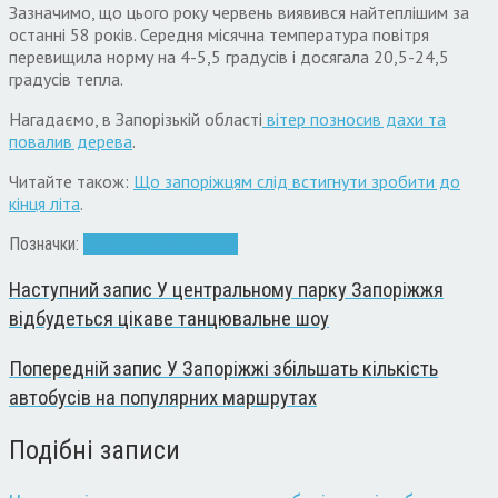
Зазначимо, що цього року червень виявився найтеплішим за
останні 58 років. Середня місячна температура повітря
перевищила норму на 4-5,5 градусів і досягала 20,5-24,5
градусів тепла.
Нагадаємо, в Запорізькій області
вітер позносив дахи та
повалив дерева
.
Читайте також:
Що запоріжцям слід встигнути зробити до
кінця літа
.
Позначки:
заморозки
літо
погода
Наступний запис
У центральному парку Запоріжжя
відбудеться цікаве танцювальне шоу
Попередній запис
У Запоріжжі збільшать кількість
автобусів на популярних маршрутах
Подібні записи