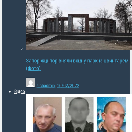
Запоріжці порівняли вхід у парк із цвинтарем
(фото)
sichadmin
,
16/02/2022
Відео