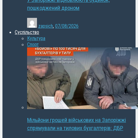
У Запоріжжі відновлюють будинок,
пошкоджений дроном
zapsich
,
07/08/2026
Суспільство
Культура
Спорт
Мільйони грошей військових на Запоріжжі
спрямували на тилових бухгалтерів: ДБР