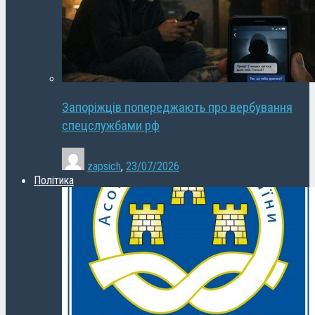
Запоріжців попереджають про вербування
спецслужбами рф
zapsich
,
23/07/2026
Політика