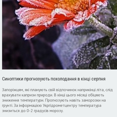
Синоптики прогнозують похолодання в кінці серпня
Запоріжцям, які планують свій відпочинок наприкінці літа, слід
врахувати капризи природи. В кінці цього місяці обіцяють
зниження температури. Прогнозують навіть заморозки на
грунті. За інформацією Укргідрометцентру температура
знизиться до 0-2 градусів морозу.