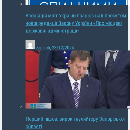
Асоціація міст України працює над проєктом
нової редакції Закону України «Про місцеві
державні адміністрації»
zapsich
,
23/12/2024
Перший пішов: вирок гауляйтеру Запорізької
області