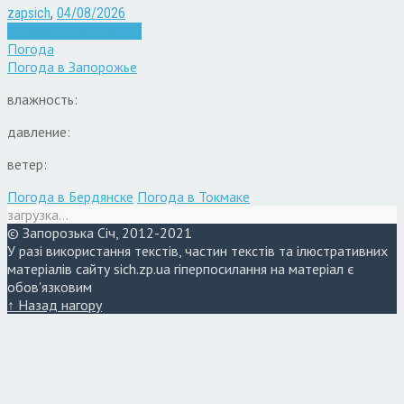
zapsich
,
04/08/2026
Війна
Запоріжжя
Новини
Погода
Погода в
Запорожье
влажность:
давление:
ветер:
Погода в Бердянске
Погода в Токмаке
загрузка...
© Запорозька Січ, 2012-2021
У разі використання текстів, частин текстів та ілюстративних
матеріалів сайту sich.zp.ua гіперпосилання на матеріал є
обов'язковим
↑ Назад нагору