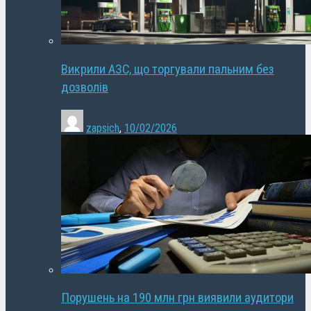
Викрили АЗС, що торгували пальним без
дозволів
zapsich
,
10/02/2026
Порушень на 190 млн грн виявили аудитори