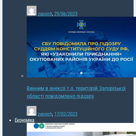
zapsich
,
29/06/2023
Винним в анексії т.о. територій Запорізької
області повідомлено підозру
zapsich
,
17/02/2023
Економіка