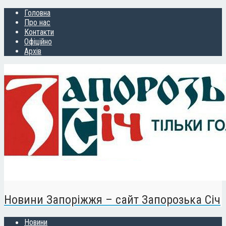
Головна
Про нас
Контакти
Офіційно
Архів
Новини Запоріжжя – сайт Запорозька Січ
Новини