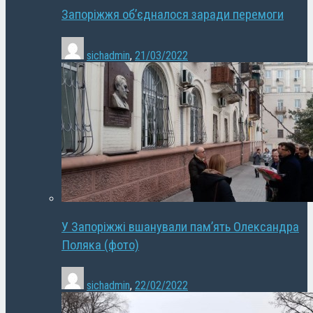
Запоріжжя об’єдналося заради перемоги
sichadmin
,
21/03/2022
У Запоріжжі вшанували пам’ять Олександра
Поляка (фото)
sichadmin
,
22/02/2022