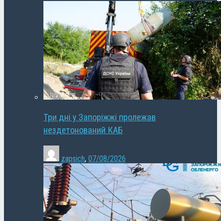
Три дні у Запоріжжі пролежав
нездетонований КАБ
zapsich
,
07/08/2026