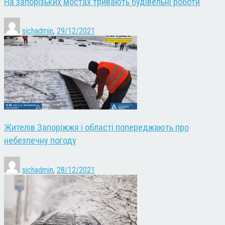
На запорізьких мостах тривають будівельні роботи
sichadmin
,
29/12/2021
Жителів Запоріжжя і області попереджають про
небезпечну погоду
sichadmin
,
28/12/2021