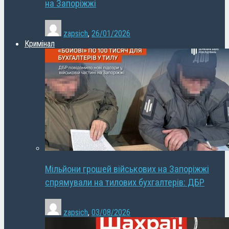
на Запоріжжі
zapsich
,
26/01/2026
Кримінал
Мільйони грошей військових на Запоріжжі
спрямували на тилових бухгалтерів: ДБР
zapsich
,
03/08/2026