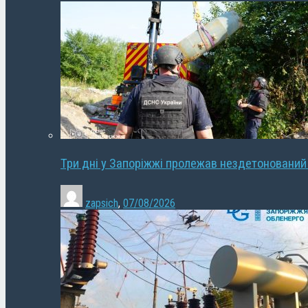
Три дні у Запоріжжі пролежав нездетонований
zapsich
,
07/08/2026