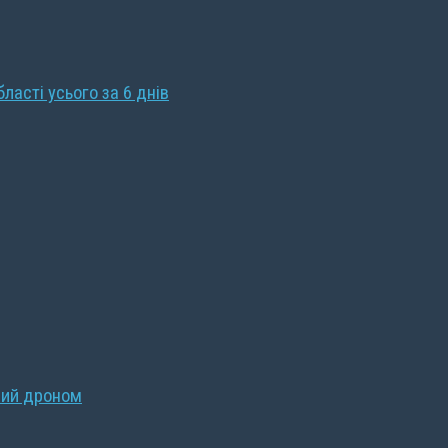
бласті усього за 6 днів
ний дроном