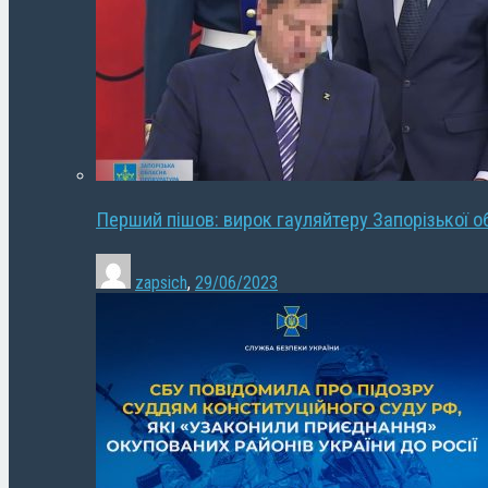
Перший пішов: вирок гауляйтеру Запорізької о
zapsich
,
29/06/2023