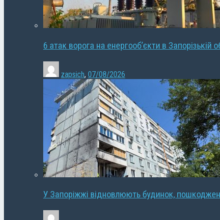
6 атак ворога на енергооб’єкти в Запорізькій о
zapsich
,
07/08/2026
У Запоріжжі відновлюють будинок, пошкодже