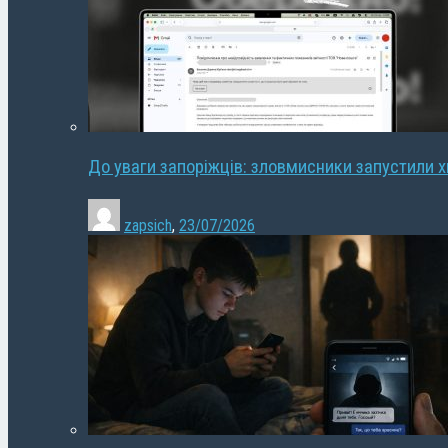
До уваги запоріжців: зловмисники запустили 
zapsich
,
23/07/2026