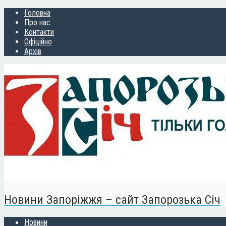
Головна
Про нас
Контакти
Офіційно
Архів
Новини Запоріжжя – сайт Запорозька Січ
Новини