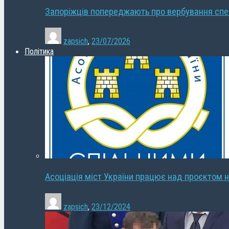
Запоріжців попереджають про вербування сп
zapsich
,
23/07/2026
Політика
Асоціація міст України працює над проєктом н
zapsich
,
23/12/2024