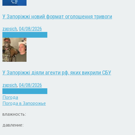
У Запоріжжі новий формат оголошення тривоги
zapsich
,
04/08/2026
Війна
Запоріжжя
Новини
У Запоріжжі діяли агенти рф, яких викрили СБУ
zapsich
,
04/08/2026
Війна
Запоріжжя
Новини
Погода
Погода в
Запорожье
влажность:
давление: