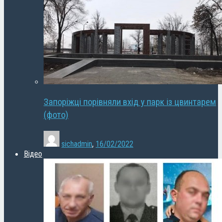
Запоріжці порівняли вхід у парк із цвинтарем
(фото)
sichadmin
,
16/02/2022
Відео