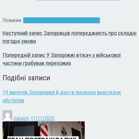
Позначки:
Запоріжжя
об'їзд
переїзд
ремонт
траса
Наступний запис
Запоріжців попереджають про складні
погодні умови
Попередній запис
У Запоріжжі втікач з військової
частини грабував перехожих
Подібні записи
19 жителів Запоріжжя й досі в лікарнях внаслідок
обстрілів
zapsich
,
11/11/2025