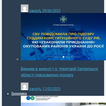
zapsich
,
29/06/2023
Винним в анексії т.о. територій Запорізької
області повідомлено підозру
zapsich
,
17/02/2023
Економіка