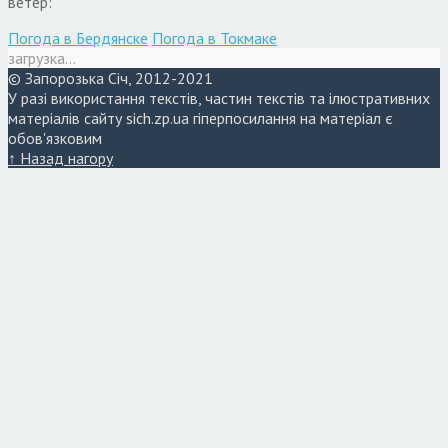
ветер:
Погода в Бердянске
Погода в Токмаке
загрузка...
© Запорозька Січ, 2012-2021
У разі використання текстів, частин текстів та ілюстративних
матеріалів сайту sich.zp.ua гіперпосилання на матеріал є
обов'язковим
↑ Назад нагору