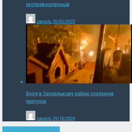
експравоохоронців
zapsich
,
20/05/2025
Вночі в Запорізькому районі спалахнув
притулок
zapsich
,
25/10/2024
Запоріжжя
Новини
Суспільство