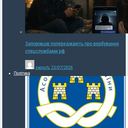
Запоріжців попереджають про вербування
спецслужбами рф
zapsich
,
23/07/2026
Політика