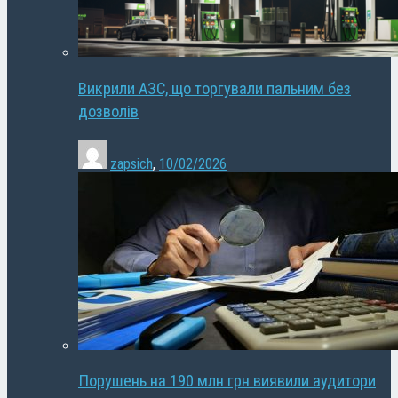
Викрили АЗС, що торгували пальним без
дозволів
zapsich
,
10/02/2026
Порушень на 190 млн грн виявили аудитори