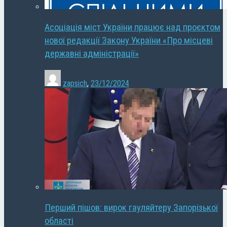
Асоціація міст України працює над проєктом
нової редакції Закону України «Про місцеві
державні адміністрації»
zapsich
,
23/12/2024
Перший пішов: вирок гауляйтеру Запорізької
області