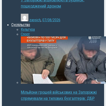
У Запоріжжі відновлюють будинок,
пошкоджений дроном
zapsich
,
07/08/2026
Суспільство
Культура
Спорт
Мільйони грошей військових на Запоріжжі
спрямували на тилових бухгалтерів: ДБР