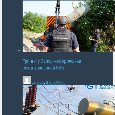
Три дні у Запоріжжі пролежав
нездетонований КАБ
zapsich
,
07/08/2026