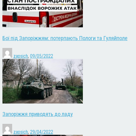
Бої під Запоріжжям: потерпають Пологи та Гуляйполе
zapsich
,
09/05/2022
Запоріжжя приводять до ладу
zapsich
,
29/04/2022