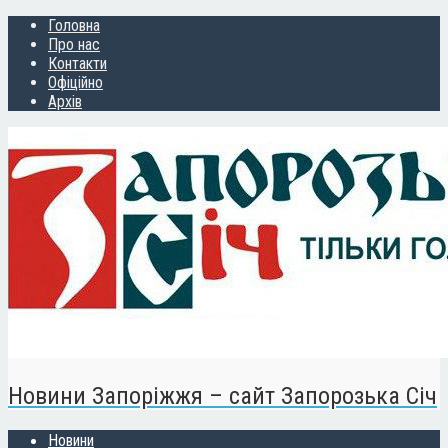
Головна
Про нас
Контакти
Офіційно
Архів
Новини Запоріжжя – сайт Запорозька Січ
Новини