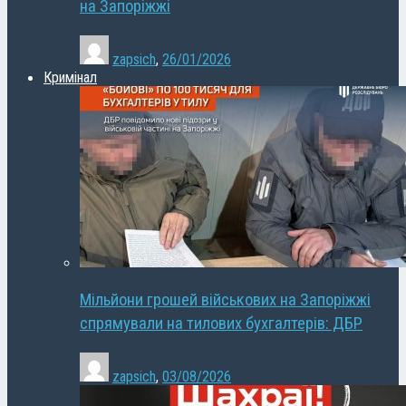
на Запоріжжі
zapsich
,
26/01/2026
Кримінал
Мільйони грошей військових на Запоріжжі
спрямували на тилових бухгалтерів: ДБР
zapsich
,
03/08/2026