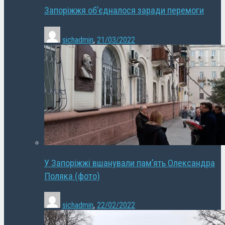
Запоріжжя об’єдналося заради перемоги
sichadmin
,
21/03/2022
У Запоріжжі вшанували пам’ять Олександра
Поляка (фото)
sichadmin
,
22/02/2022