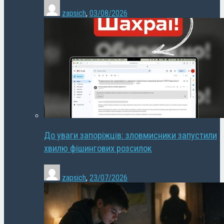
zapsich
,
03/08/2026
До уваги запоріжців: зловмисники запустили
хвилю фішингових розсилок
zapsich
,
23/07/2026