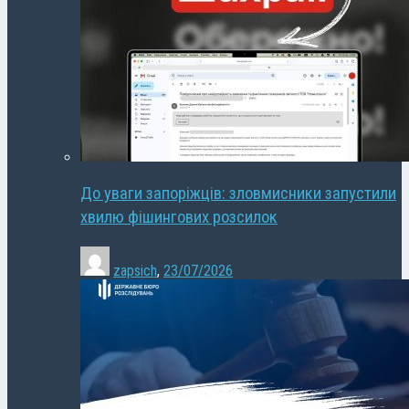
До уваги запоріжців: зловмисники запустили
хвилю фішингових розсилок
zapsich
,
23/07/2026