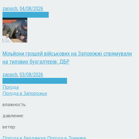
zapsich
,
04/08/2026
Війна
Запоріжжя
Новини
Мільйони грошей військових на Запоріжжі спрямували
на тилових бухгалтерів: ДБР
zapsich
,
03/08/2026
Війна
Запоріжжя
Кримінал
Новини
Погода
Погода в
Запорожье
влажность:
давление:
ветер:
Погода в Бердянске
Погода в Токмаке