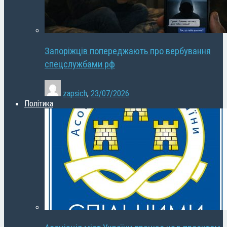
Запоріжців попереджають про вербування
спецслужбами рф
zapsich
,
23/07/2026
Політика