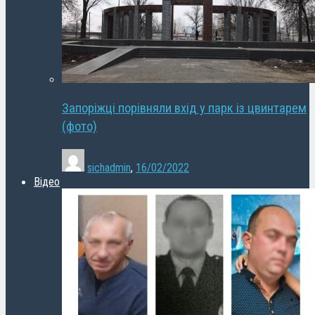
Запоріжці порівняли вхід у парк із цвинтарем
(фото)
sichadmin
,
16/02/2022
Відео