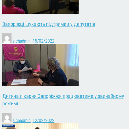
Запоріжці шукають підтримки у депутатів
sichadmin
,
15/02/2022
Дитяча лікарня Запоріжжя працюватиме у звичайному
режимі
sichadmin
,
12/02/2022