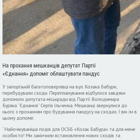
На прохання мешканців депутат Партії
«Єднання» допоміг облаштувати пандус
У запорізькій багатоповерхівці на вул. Козака Бабури,
перебудували сходи. Перепланування відбулося завдяки
допомоги депутата міськради від Партії Володимира
Буряка “Єднання” Сергія Ільченка. Мешканці звернулися до
нього з проханням про будування пандусу на сходах. І він їм в
цьому допоміг.
“Найочікуваніша подія для ОСББ «Козак Бабура» та для мене
особисто! Ми закінчили встановлення нових сходів та