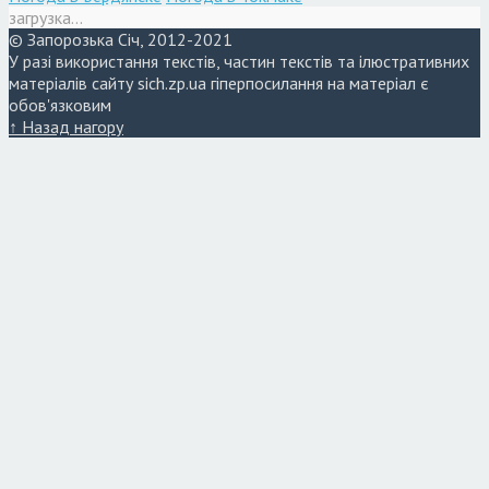
загрузка...
© Запорозька Січ, 2012-2021
У разі використання текстів, частин текстів та ілюстративних
матеріалів сайту sich.zp.ua гіперпосилання на матеріал є
обов'язковим
↑ Назад нагору