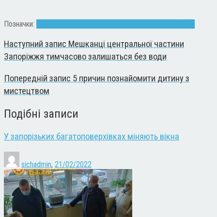
Позначки:
Єднання депутати
Ільченко Сергій
ОСББ Запоріжжя
Наступний запис
Мешканці центральної частини
Запоріжжя тимчасово залишаться без води
Попередній запис
5 причин познайомити дитину з
мистецтвом
Подібні записи
У запорізьких багатоповерхівках міняють вікна
sichadmin
,
21/02/2022