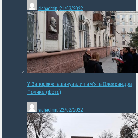
sichadmin
,
21/03/2022
У Запоріжжі вшанували пам’ять Олександра
Поляка (фото)
sichadmin
,
22/02/2022