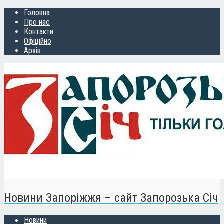
Головна
Про нас
Контакти
Офіційно
Архів
Новини Запоріжжя – сайт Запорозька Січ
Новини