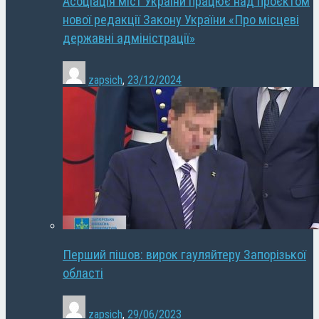
Асоціація міст України працює над проєктом
нової редакції Закону України «Про місцеві
державні адміністрації»
zapsich
,
23/12/2024
Перший пішов: вирок гауляйтеру Запорізької
області
zapsich
,
29/06/2023