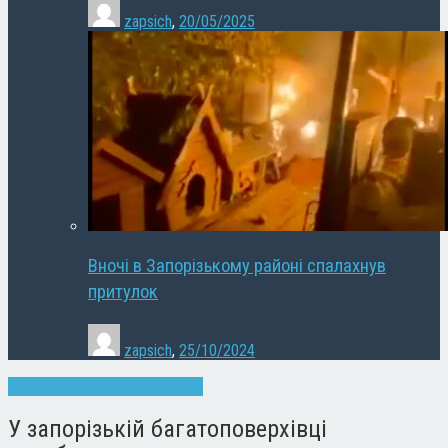
zapsich
,
20/05/2025
Вночі в Запорізькому районі спалахнув
притулок
zapsich
,
25/10/2024
Запоріжжя
Новини
Суспільство
У запорізькій багатоповерхівці