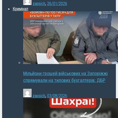
zapsich
,
26/01/2026
Кримінал
Мільйони грошей військових на Запоріжжі
спрямували на тилових бухгалтерів: ДБР
zapsich
,
03/08/2026