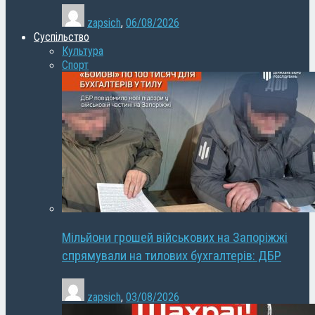
zapsich
,
06/08/2026
Суспільство
Культура
Спорт
Мільйони грошей військових на Запоріжжі
спрямували на тилових бухгалтерів: ДБР
zapsich
,
03/08/2026