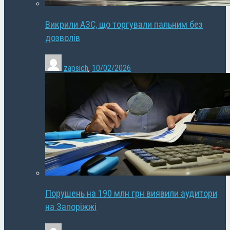
Викрили АЗС, що торгували пальним без
дозволів
zapsich
,
10/02/2026
Порушень на 190 млн грн виявили аудитори
на Запоріжжі