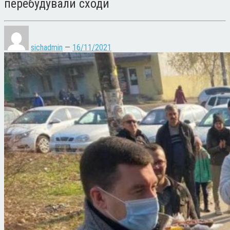
перебудували сходи
sichadmin
—
16/11/2021