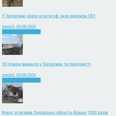
У Запоріжжі діяли агенти рф, яких викрили СБУ
zapsich
,
04/08/2026
Війна
Запоріжжя
Новини
20 пожеж виникло у Запоріжжі та передмісті
zapsich
,
04/08/2026
Війна
Запоріжжя
Новини
Ворог атакував Запорізьку область більше 1000 разів