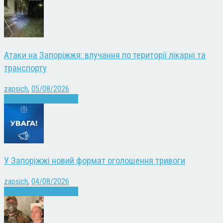
Атаки на Запоріжжя: влучання по території лікарні та
транспорту
zapsich
,
05/08/2026
Війна
Запоріжжя
Новини
У Запоріжжі новий формат оголошення тривоги
zapsich
,
04/08/2026
Війна
Запоріжжя
Новини