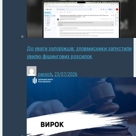
До уваги запоріжців: зловмисники запустили
хвилю фішингових розсилок
zapsich
,
23/07/2026