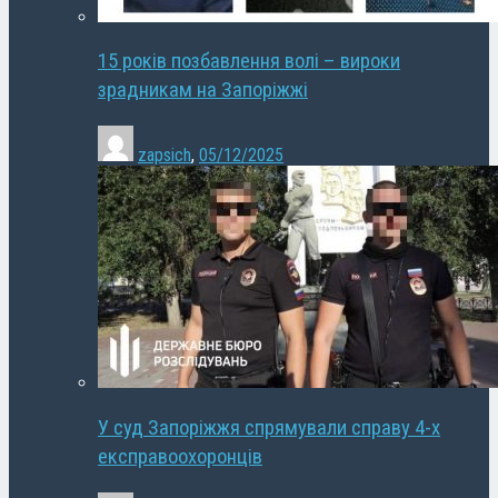
15 років позбавлення волі – вироки
зрадникам на Запоріжжі
zapsich
,
05/12/2025
У суд Запоріжжя спрямували справу 4-х
експравоохоронців