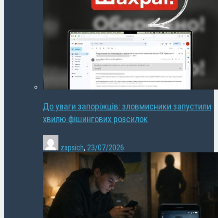
До уваги запоріжців: зловмисники запустили
хвилю фішингових розсилок
zapsich
,
23/07/2026