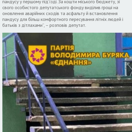
пандусу у першому під’їзді. За кошти міського бюджету, зі
свого особистого депутатського фонду виділив гроші на
оновлення аварійних сходів та асфальту й встановлення
пандусу для більш комфортного пересування літніх людей і
батьків з дітлахами”, – розповів депутат.