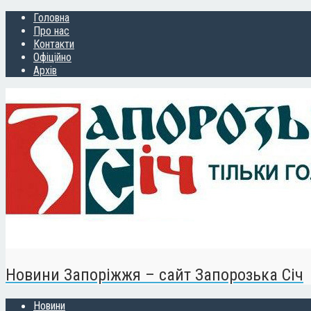
Головна
Про нас
Контакти
Офіційно
Архів
Новини Запоріжжя – сайт Запорозька Січ
Новини