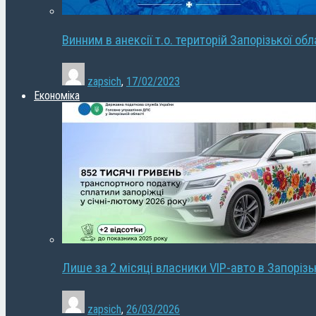
Винним в анексії т.о. територій Запорізької об
zapsich
,
17/02/2023
Економіка
Лише за 2 місяці власники VIP-авто в Запорізь
zapsich
,
26/03/2026