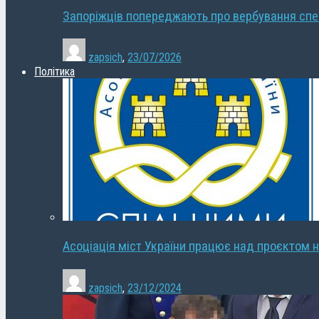
Запоріжців попереджають про вербування сп
zapsich
,
23/07/2026
Політика
Асоціація міст України працює над проєктом н
zapsich
,
23/12/2024