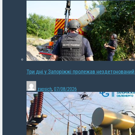
Три дні у Запоріжжі пролежав нездетонований
zapsich
,
07/08/2026