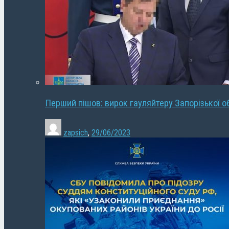
Перший пішов: вирок гауляйтеру Запорізької о
zapsich
,
29/06/2023