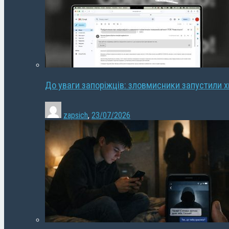
До уваги запоріжців: зловмисники запустили 
zapsich
,
23/07/2026