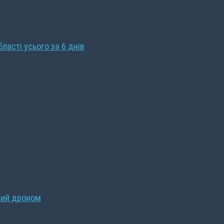
бласті усього за 6 днів
ний дроном