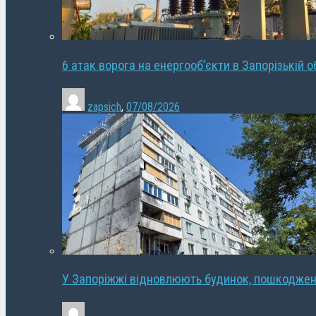
6 атак ворога на енергооб’єкти в Запорізькій о
zapsich
,
07/08/2026
У Запоріжжі відновлюють будинок, пошкодже