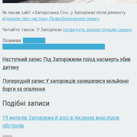
Як писав сайт «Запорозька Січ», у Запоріжжі після ремонту
відкрили ліву частину Правобережного пляжу
.
Читайте також: У Запоріжжі
проведуть реконструкцію скверу
.
Позначки:
Володимир
Буряк
Запоріжжя
мер
проспект
реконструкція
ремонт
Наступний запис
Під Запоріжжям поїзд насмерть збив
дитину
Попередній запис
У запоріжців залишилися мільйонні
борги за опалення
Подібні записи
19 жителів Запоріжжя й досі в лікарнях внаслідок
обстрілів