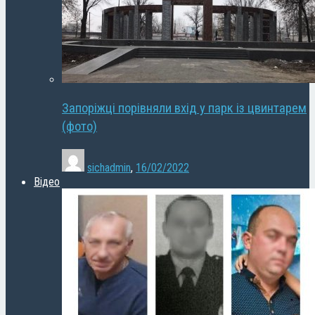
Запоріжці порівняли вхід у парк із цвинтарем
(фото)
sichadmin
,
16/02/2022
Відео