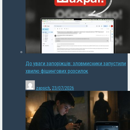
До уваги запоріжців: зловмисники запустили
хвилю фішингових розсилок
zapsich
,
23/07/2026