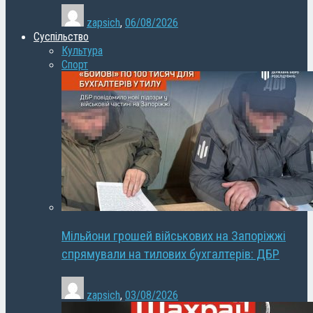
zapsich
,
06/08/2026
Суспільство
Культура
Спорт
Мільйони грошей військових на Запоріжжі
спрямували на тилових бухгалтерів: ДБР
zapsich
,
03/08/2026