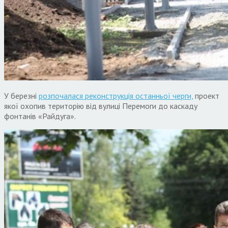
У березні
розпочалася реконструкція останньої черги,
проект
якої охопив територію від вулиці Перемоги до каскаду
фонтанів «Райдуга».