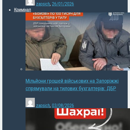
zapsich
,
26/01/2026
Кримінал
Мільйони грошей військових на Запоріжжі
спрямували на тилових бухгалтерів: ДБР
zapsich
,
03/08/2026