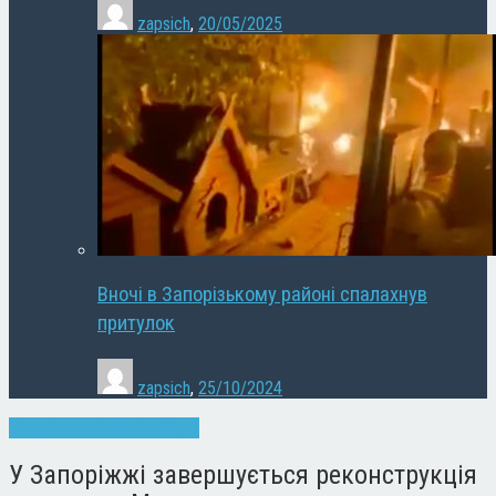
zapsich
,
20/05/2025
Вночі в Запорізькому районі спалахнув
притулок
zapsich
,
25/10/2024
Запоріжжя
Новини
Слайдер
У Запоріжжі завершується реконструкція