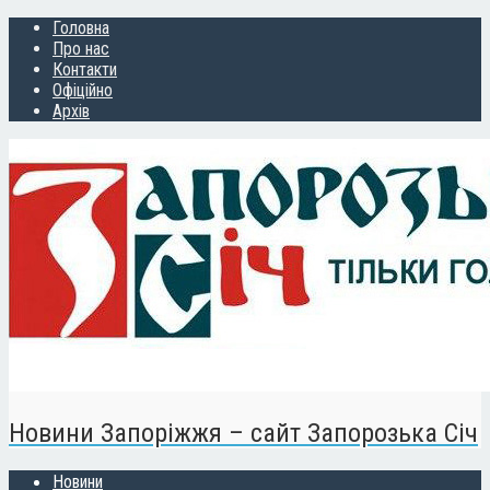
Головна
Про нас
Контакти
Офіційно
Архів
Новини Запоріжжя – сайт Запорозька Січ
Новини