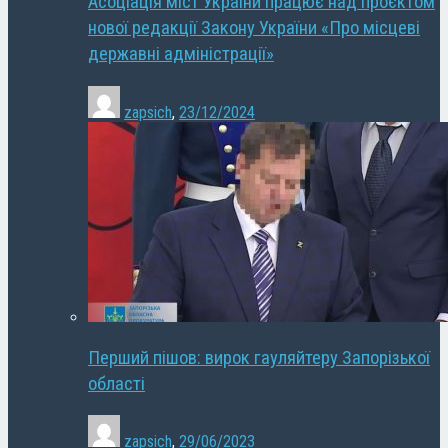
Асоціація міст України працює над проєктом
нової редакції Закону України «Про місцеві
державні адміністрації»
zapsich
,
23/12/2024
Перший пішов: вирок гауляйтеру Запорізької
області
zapsich
,
29/06/2023