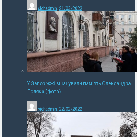
sichadmin
,
21/03/2022
У Запоріжжі вшанували пам’ять Олександра
Поляка (фото)
sichadmin
,
22/02/2022