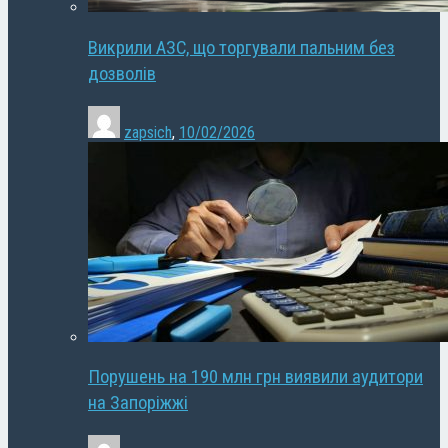
Викрили АЗС, що торгували пальним без
дозволів
zapsich
,
10/02/2026
Порушень на 190 млн грн виявили аудитори
на Запоріжжі