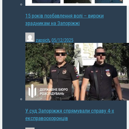
15 років позбавлення волі – вироки
зрадникам на Запоріжжі
zapsich
,
05/12/2025
У суд Запоріжжя спрямували справу 4-х
експравоохоронців