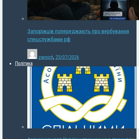
Запоріжців попереджають про вербування
спецслужбами рф
zapsich
,
23/07/2026
Політика