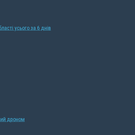
бласті усього за 6 днів
ний дроном