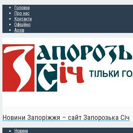
Головна
Про нас
Контакти
Офіційно
Архів
Новини Запоріжжя – сайт Запорозька Січ
Новини