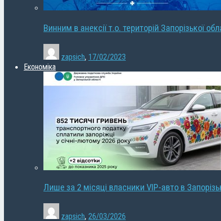
Винним в анексії т.о. територій Запорізької об
zapsich
,
17/02/2023
Економіка
Лише за 2 місяці власники VIP-авто в Запорізь
zapsich
,
26/03/2026