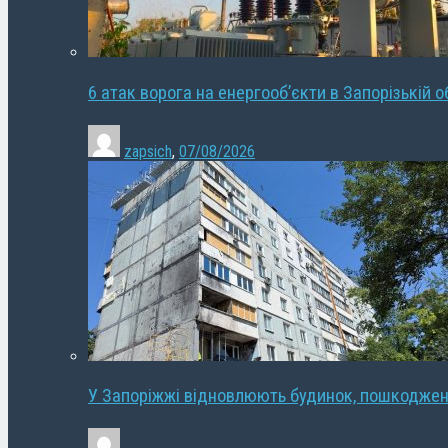
6 атак ворога на енергооб’єкти в Запорізькій о
zapsich
,
07/08/2026
У Запоріжжі відновлюють будинок, пошкодже