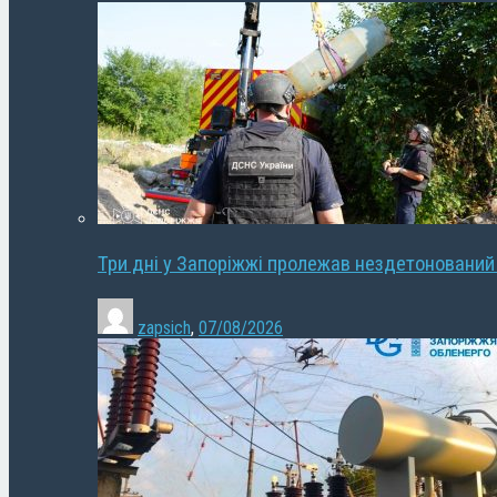
Три дні у Запоріжжі пролежав нездетонований
zapsich
,
07/08/2026