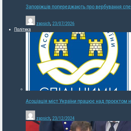
Запоріжців попереджають про вербування сп
zapsich
,
23/07/2026
Політика
Асоціація міст України працює над проєктом н
zapsich
,
23/12/2024