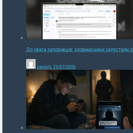
До уваги запоріжців: зловмисники запустили 
zapsich
,
23/07/2026