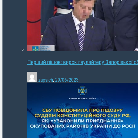
Перший пішов: вирок гауляйтеру Запорізької о
zapsich
,
29/06/2023