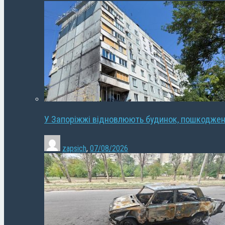
У Запоріжжі відновлюють будинок, пошкодже
zapsich
,
07/08/2026