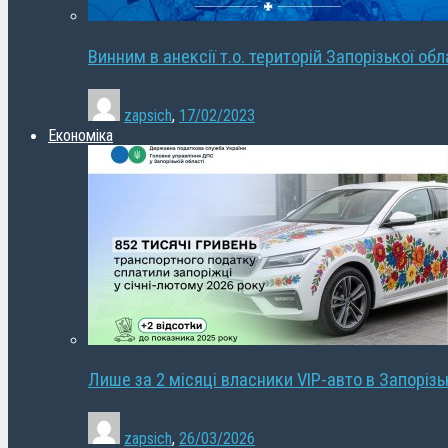
Винним в анексії т.о. територій Запорізької об
zapsich
,
17/02/2023
Економіка
Лише за 2 місяці власники VIP-авто в Запорізь
zapsich
,
26/03/2026