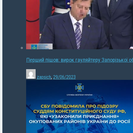
Перший пішов: вирок гауляйтеру Запорізької о
zapsich
,
29/06/2023