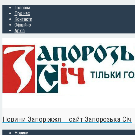
Головна
Про нас
Контакти
Офіційно
Архів
Новини Запоріжжя – сайт Запорозька Січ
Новини