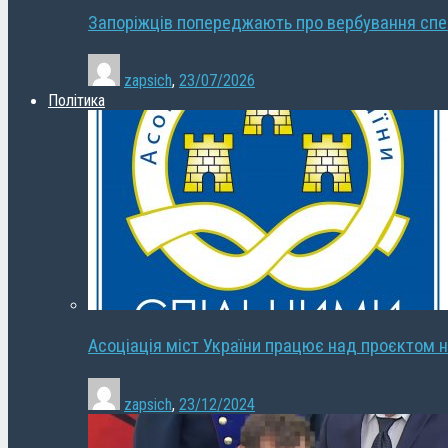
Запоріжців попереджають про вербування сп
zapsich
,
23/07/2026
Політика
Асоціація міст України працює над проєктом н
zapsich
,
23/12/2024