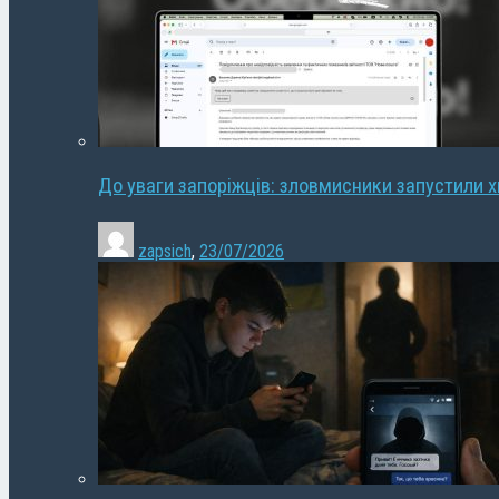
До уваги запоріжців: зловмисники запустили 
zapsich
,
23/07/2026