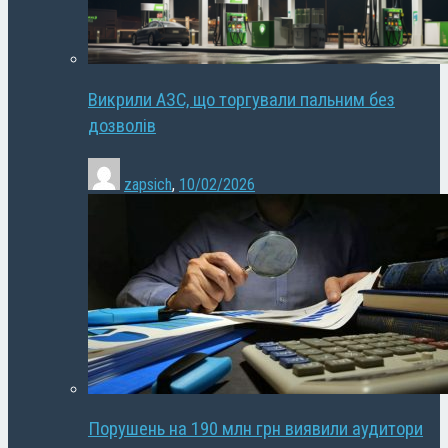
Викрили АЗС, що торгували пальним без
дозволів
zapsich
,
10/02/2026
Порушень на 190 млн грн виявили аудитори