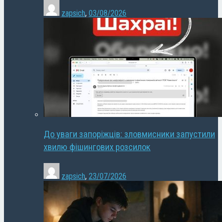
zapsich
,
03/08/2026
До уваги запоріжців: зловмисники запустили
хвилю фішингових розсилок
zapsich
,
23/07/2026