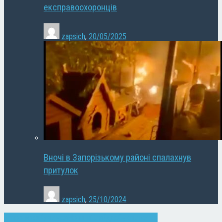
експравоохоронців
zapsich
,
20/05/2025
Вночі в Запорізькому районі спалахнув
притулок
zapsich
,
25/10/2024
Запоріжжя
Культура
Новини
Слайдер
Суспільство