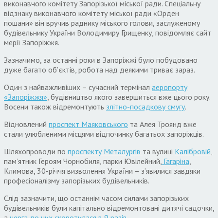
виконавчого комітету Запорізької міської ради. Спеціальну
відзнаку виконавчого комітету міської ради «Орден
пошани» він вручив раднику міського голови, заслуженому
будівельнику України Володимиру Грищенку, повідомляє сайт
мерії Запоріжжя.
Зазначимо, за останні роки в Запоріжжі було побудовано
дуже багато об’єктів, робота над деякими триває зараз.
Один з найважливіших – сучасний термінал
аеропорту
«Запоріжжя»
, будівництво якого завершиться вже цього року.
Восени також відремонтують
злітно-посадкову смугу
.
Відновлений
проспект Маяковського
та Алея Троянд вже
стали улюбленими місцями відпочинку багатьох запоріжців.
Шляхопроводи по
проспекту Металургів
та вулиці
Калібровій
,
пам’ятник Героям Чорнобиля, парки Ювілейний,
Гагаріна
,
Климова, 30-річчя визволення України – з’явилися завдяки
професіоналізму запорізьких будівельників.
Слід зазначити, що останнім часом силами запорізьких
будівельників були капітально відремонтовані дитячі садочки,
а
черга до них скоротилася в 9 разів
.