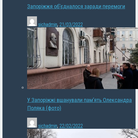
Запоріжжя об’єдналося заради перемоги
sichadmin
,
21/03/2022
У Запоріжжі вшанували пам’ять Олександра
Поляка (фото)
sichadmin
,
22/02/2022