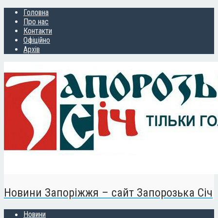
Головна
Про нас
Контакти
Офіційно
Архів
Новини Запоріжжя – сайт Запорозька Січ
Новини