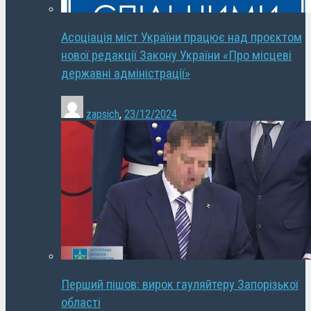
Асоціація міст України працює над проєктом
нової редакції Закону України «Про місцеві
державні адміністрації»
zapsich
,
23/12/2024
Перший пішов: вирок гауляйтеру Запорізької
області