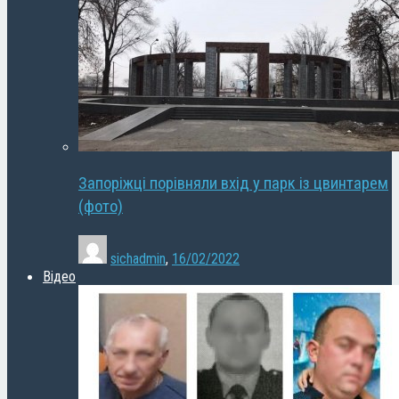
Запоріжці порівняли вхід у парк із цвинтарем
(фото)
sichadmin
,
16/02/2022
Відео