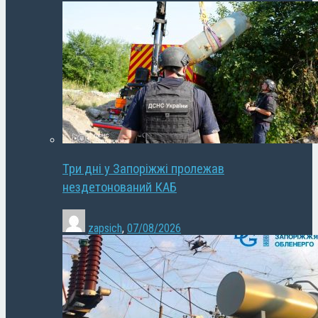
Три дні у Запоріжжі пролежав
нездетонований КАБ
zapsich
,
07/08/2026