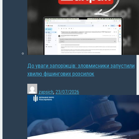
До уваги запоріжців: зловмисники запустили
хвилю фішингових розсилок
zapsich
,
23/07/2026