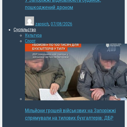
У Запоріжжі відновлюють будинок,
пошкоджений дроном
zapsich
,
07/08/2026
Суспільство
Культура
Спорт
Мільйони грошей військових на Запоріжжі
спрямували на тилових бухгалтерів: ДБР