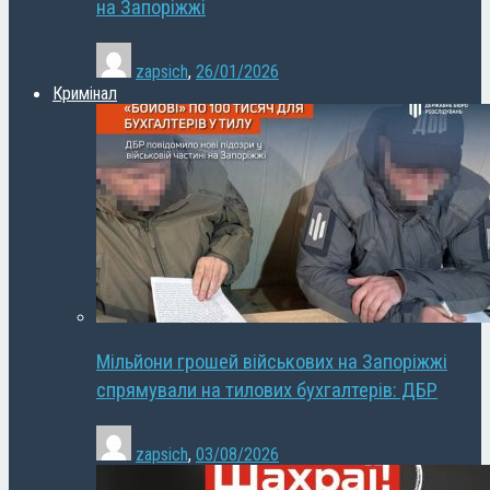
на Запоріжжі
zapsich
,
26/01/2026
Кримінал
Мільйони грошей військових на Запоріжжі
спрямували на тилових бухгалтерів: ДБР
zapsich
,
03/08/2026