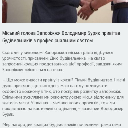
Міський голова Запоріжжя Володимир Буряк привітав
будівельників з професіональним святом
Сьогодні у виконкомі Запорізької міської ради відбулися
урочистості, присвячені Дню будівельника. На свято
запросили кращих представників цієї професії, завдяки яким
Запоріжжя змінюється на очах.
– Що може вивести країну із кризи? Тільки будівництво. І мені
дуже приємно, що сьогодні я маю нагоду подякувати
особисто кожному з тих, хто посприяв розвитку Запоріжжя.
Спільними зусиллями ми реконструюємо місця відпочинку для
жителів міста. У планах – чимало нових проектів, тож ми
покладаємо на вас великі сподівання, – зазначив Володимир
Буряк.
Мер нагородив кращих будівельників почесними грамотами