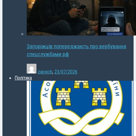
Запоріжців попереджають про вербування
спецслужбами рф
zapsich
,
23/07/2026
Політика