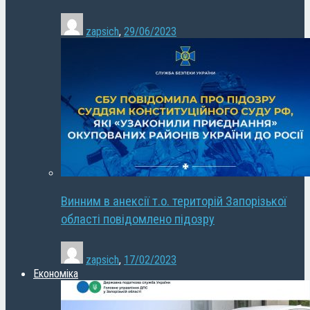
zapsich
,
29/06/2023
Винним в анексії т.о. територій Запорізької
області повідомлено підозру
zapsich
,
17/02/2023
Економіка