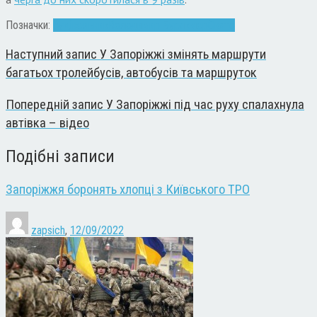
Позначки:
будівельник
Володимир Буряк
мер
Свято
Наступний запис
У Запоріжжі змінять маршрути
багатьох тролейбусів, автобусів та маршруток
Попередній запис
У Запоріжжі під час руху спалахнула
автівка – відео
Подібні записи
Запоріжжя боронять хлопці з Київського ТРО
zapsich
,
12/09/2022