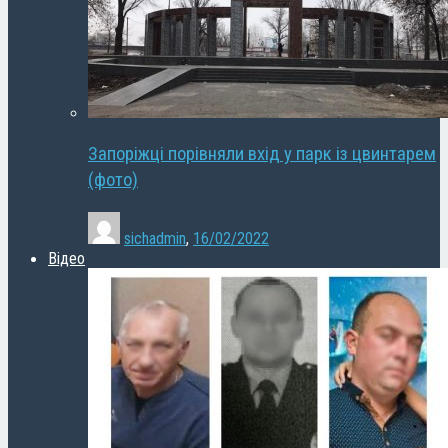
Запоріжці порівняли вхід у парк із цвинтарем
(фото)
sichadmin
,
16/02/2022
Відео