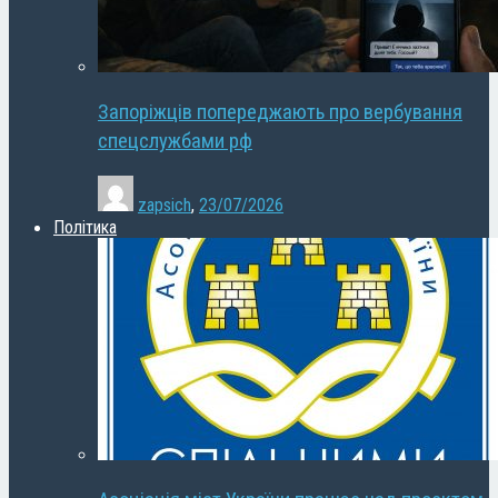
Запоріжців попереджають про вербування
спецслужбами рф
zapsich
,
23/07/2026
Політика