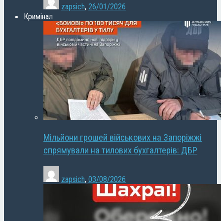
zapsich
,
26/01/2026
Кримінал
Мільйони грошей військових на Запоріжжі
спрямували на тилових бухгалтерів: ДБР
zapsich
,
03/08/2026