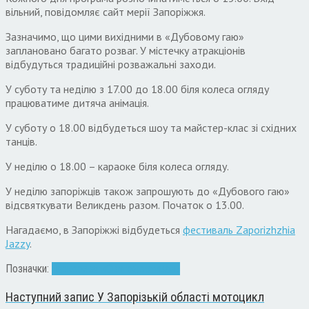
вільний, повідомляє сайт мерії Запоріжжя.
Зазначимо, що цими вихідними в «Дубовому гаю»
заплановано багато розваг. У містечку атракціонів
відбудуться традиційні розважальні заходи.
У суботу та неділю з 17.00 до 18.00 біля колеса огляду
працюватиме дитяча анімація.
У суботу о 18.00 відбудеться шоу та майстер-клас зі східних
танців.
У неділю о 18.00 – караоке біля колеса огляду.
У неділю запоріжців також запрошують до «Дубового гаю»
відсвяткувати Великдень разом. Початок о 13.00.
Нагадаємо, в Запоріжжі відбудеться
фестиваль Zaporizhzhia
Jazzy
.
Позначки:
парк
розваги
Свято
фестиваль
Наступний запис
У Запорізькій області мотоцикл