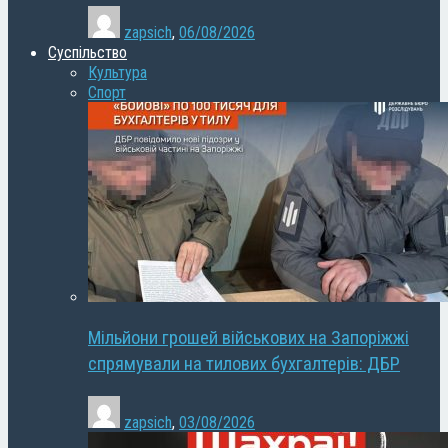
zapsich
,
06/08/2026
Суспільство
Культура
Спорт
Мільйони грошей військових на Запоріжжі
спрямували на тилових бухгалтерів: ДБР
zapsich
,
03/08/2026