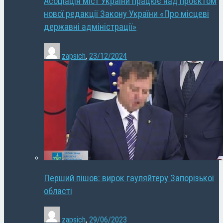
Асоціація міст України працює над проєктом
нової редакції Закону України «Про місцеві
державні адміністрації»
zapsich
,
23/12/2024
Перший пішов: вирок гауляйтеру Запорізької
області
zapsich
,
29/06/2023