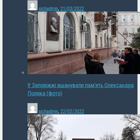
sichadmin
,
21/03/2022
У Запоріжжі вшанували пам’ять Олександра
Поляка (фото)
sichadmin
,
22/02/2022