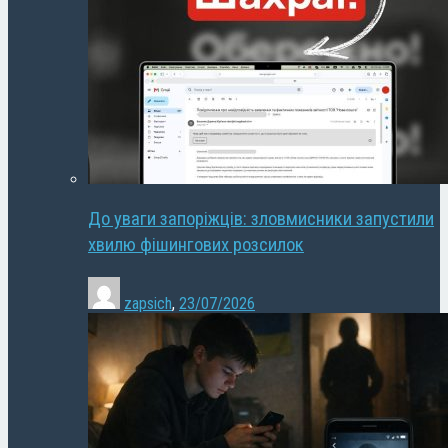
До уваги запоріжців: зловмисники запустили
хвилю фішингових розсилок
zapsich
,
23/07/2026