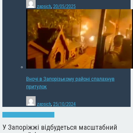
zapsich
,
20/05/2025
Вночі в Запорізькому районі спалахнув
притулок
zapsich
,
25/10/2024
Запоріжжя
Культура
Новини
У Запоріжжі відбудеться масштабний