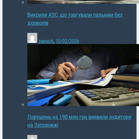
Викрили АЗС, що торгували пальним без
дозволів
zapsich
,
10/02/2026
Порушень на 190 млн грн виявили аудитори
на Запоріжжі