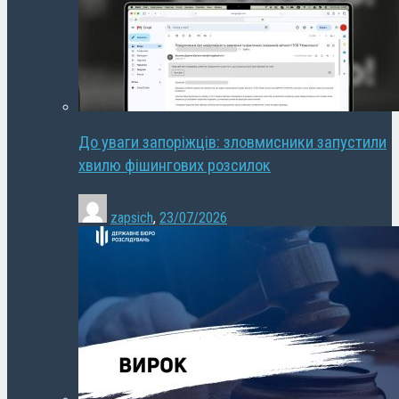
До уваги запоріжців: зловмисники запустили
хвилю фішингових розсилок
zapsich
,
23/07/2026