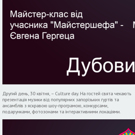
Другий день, 30 квітня, – Culture day. На гостей свята чекають
презентація музики від популярних запорізьких гуртів та
ансамблів з яскравою шоу-програмою, конкурсами,
подарунками, фотозонами та інтерактивними локаціями.