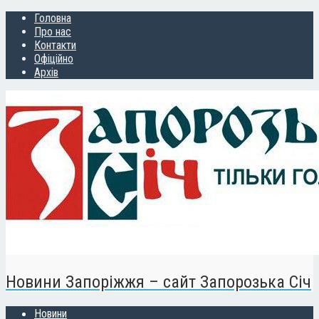
Головна
Про нас
Контакти
Офіційно
Архів
Новини Запоріжжя – сайт Запорозька Січ
Новини