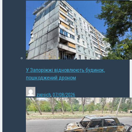
У Запоріжжі відновлюють будинок,
пошкоджений дроном
zapsich
,
07/08/2026