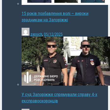
15 років позбавлення волі – вироки
зрадникам на Запоріжжі
zapsich
,
05/12/2025
У суд Запоріжжя спрямували справу 4-х
експравоохоронців