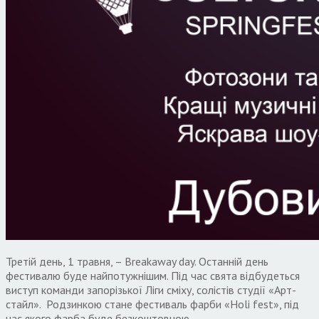
Третій день, 1 травня, – Breakaway day. Останній день
фестивалю буде найпотужнішим. Під час свята відбудеться
виступ команди запорізької Ліги сміху, солістів студії «Арт-
стайл». Родзинкою стане фестиваль фарби «Holi fest», під
час якого фарба буде безкоштовною.