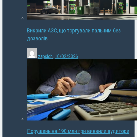
Викрили АЗС, що торгували пальним без
дозволів
zapsich
,
10/02/2026
Порушень на 190 млн грн виявили аудитори