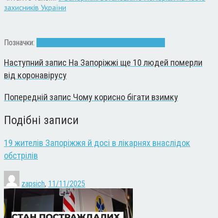
захисників України
Позначки:
депутати
Екологія
Запоріжжя
комісія
сесія
Наступний запис
На Запоріжжі ще 10 людей померли
від коронавірусу
Попередній запис
Чому корисно бігати взимку
Подібні записи
19 жителів Запоріжжя й досі в лікарнях внаслідок
обстрілів
zapsich
,
11/11/2025