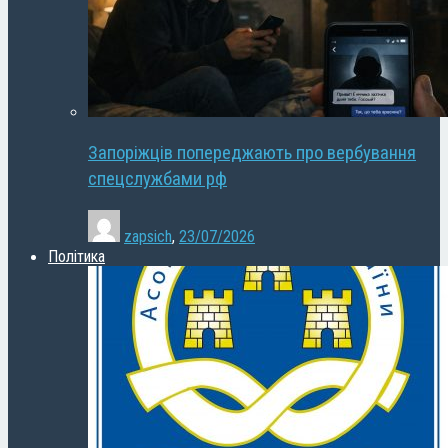
Запоріжців попереджають про вербування
спецслужбами рф
zapsich
,
23/07/2026
Політика