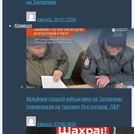
на Запоріжжі
zapsich
,
26/01/2026
Кримінал
Мільйони грошей військових на Запоріжжі
спрямували на тилових бухгалтерів: ДБР
zapsich
,
03/08/2026