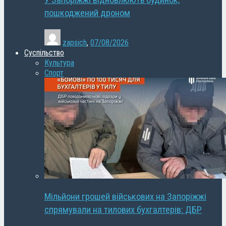
У Запоріжжі відновлюють будинок,
пошкоджений дроном
zapsich
,
07/08/2026
Суспільство
Культура
Спорт
Мільйони грошей військових на Запоріжжі
спрямували на тилових бухгалтерів: ДБР