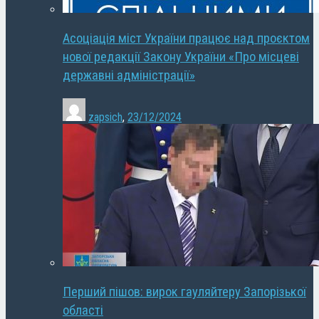
Асоціація міст України працює над проєктом
нової редакції Закону України «Про місцеві
державні адміністрації»
zapsich
,
23/12/2024
Перший пішов: вирок гауляйтеру Запорізької
області