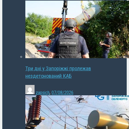
Три дні у Запоріжжі пролежав
нездетонований КАБ
zapsich
,
07/08/2026