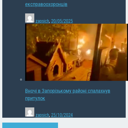
експравоохоронців
zapsich
,
20/05/2025
Вночі в Запорізькому районі спалахнув
притулок
zapsich
,
25/10/2024
Запоріжжя
Новини
Суспільство