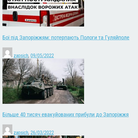
Бої під Запоріжжям: потерпають Пологи та Гуляйполе
zapsich
,
09/05/2022
Більше 40 тисяч евакуйованих прибули до Запоріжжя
zapsich
,
26/03/2022