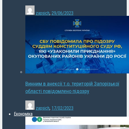
zapsich
,
29/06/2023
Винним в анексії т.о. територій Запорізької
області повідомлено підозру
zapsich
,
17/02/2023
Економіка