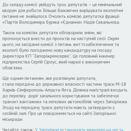
До складу комісії увійдуть троє депутатів – це мінімальний
кворум для роботи. Більше бажаючих вирішувати екологічні
питання не знайшлося. Очолить комісію депутатка фракції
«Партія Володимира Буряка «Єднання» Надія Севальнєва.
Також на комісіях депутати обговорили зміни, які
пропонується внести до проєктів на наступній сесії. Окрім
цього, на засіданні комісії з питань життєзабезпечення та
екології було погоджено нову кандидатуру на посаду
директора КП “Запоріжремсервіс”. Це головний інженер
підприємства Сергій Сіроус, який наразі є виконуючим
обов’язки.
Ще одним питанням, яке розглянули депутати,
стала передача до державної власності частини траси М-18
Харків-Сімферополь-Алушта-Ялта. Ділянка магістралі входить
до переліку доріг загального користування та забезпечує
транзит вантажних та легкових автомобілів через Запоріжжя.
Згоду на передачу траси депутати мають затвердити у
сесійній залі. Про це повідомляється на сайті Запорізької
міськради.
Читайте також:
У Запоріжжі встановлять меморіал на честь