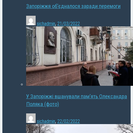
Запоріжжя об’єдналося заради перемоги
sichadmin
,
21/03/2022
У Запоріжжі вшанували пам’ять Олександра
Поляка (фото)
sichadmin
,
22/02/2022