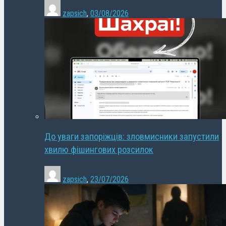
zapsich
,
03/08/2026
До уваги запоріжців: зловмисники запустили
хвилю фішингових розсилок
zapsich
,
23/07/2026