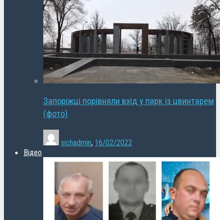
Запоріжці порівняли вхід у парк із цвинтарем
(фото)
sichadmin
,
16/02/2022
Відео