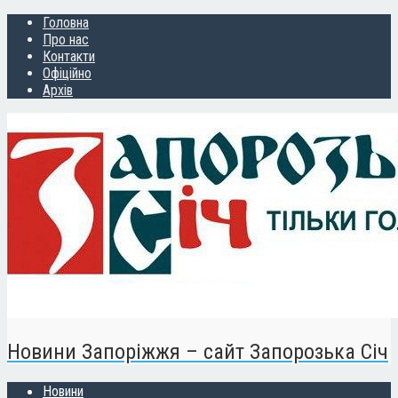
Головна
Про нас
Контакти
Офіційно
Архів
Новини Запоріжжя – сайт Запорозька Січ
Новини