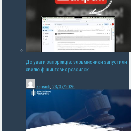
До уваги запоріжців: зловмисники запустили
хвилю фішингових розсилок
zapsich
,
23/07/2026