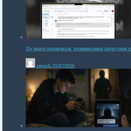
До уваги запоріжців: зловмисники запустили 
zapsich
,
23/07/2026