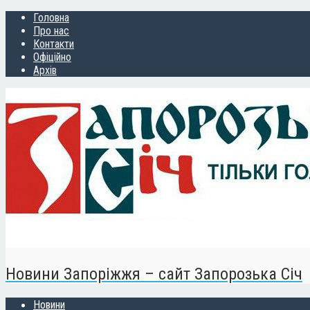
Головна
Про нас
Контакти
Офіційно
Архів
Новини Запоріжжя – сайт Запорозька Січ
Новини