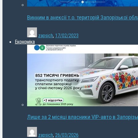
Винним в анексії т.о. територій Запорізької об
zapsich
,
17/02/2023
Економіка
Лише за 2 місяці власники VIP-авто в Запорізь
zapsich
,
26/03/2026