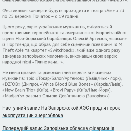
Фестивальні концерти будуть проходити в театрі «Vіе» з 23
по 25 вересня. Початок – о 19 годині.
Цього року, окрім українських музикантів, очікуються й
представники європейської та американської імпровізаційної
сцени. Нью-йоркський барабанщик Олексій Артемов, «шаман»
із Портленда, що обрав для себе сценічний псевдонім Id M
Theft Able та квартет «Switchback», який вже одного разу
здивував запорізьких меломанів, виконавши свою версію
народної пісні «Плине кача…».
Не менш цікавий та різноманітний перелік вітчизняних
музикантів: тріо «Токар/Балог/Артемов» (Львів/Нью-Йорк),
«DZ`OB» (Дніпро), «White Blood Blue Bones» (Харків/Львів),
«New Brain Trio» (Київ), «Brovi Papy» (Київ/Нью-Йорк),
«Madjah`s» разом з Ольгою Дев`яткиною (Запоріжжя).
Наступний запис
На Запорожской АЭС продлят срок
эксплуатации энергоблока
Попередній запис
Запорізька обласна філармонія