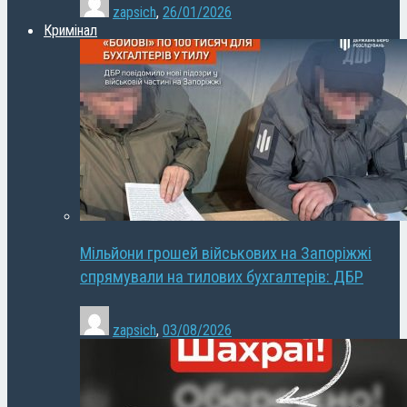
zapsich
,
26/01/2026
Кримінал
Мільйони грошей військових на Запоріжжі
спрямували на тилових бухгалтерів: ДБР
zapsich
,
03/08/2026