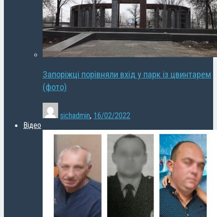
Запоріжці порівняли вхід у парк із цвинтарем
(фото)
sichadmin
,
16/02/2022
Відео