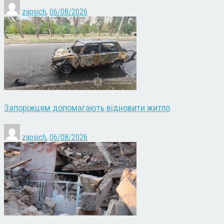
zapsich
,
06/08/2026
Запоріжцям допомагають відновити житло
zapsich
,
06/08/2026