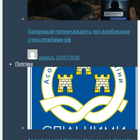
Запоріжців попереджають про вербування
спецслужбами рф
zapsich
,
23/07/2026
Політика