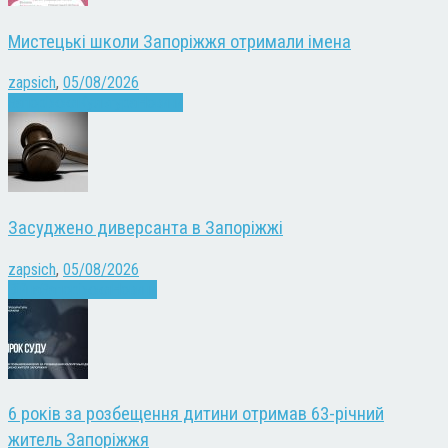
Мистецькі школи Запоріжжя отримали імена
zapsich
,
05/08/2026
Запоріжжя
Культура
Новини
Засуджено диверсанта в Запоріжжі
zapsich
,
05/08/2026
Війна
Запоріжжя
Новини
6 років за розбещення дитини отримав 63-річний
житель Запоріжжя