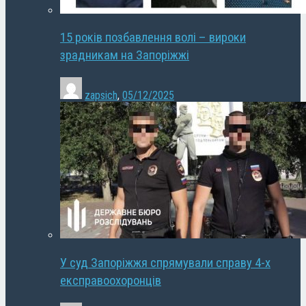
15 років позбавлення волі – вироки
зрадникам на Запоріжжі
zapsich
,
05/12/2025
У суд Запоріжжя спрямували справу 4-х
експравоохоронців