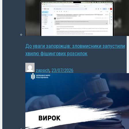
До уваги запоріжців: зловмисники запустили
хвилю фішингових розсилок
zapsich
,
23/07/2026