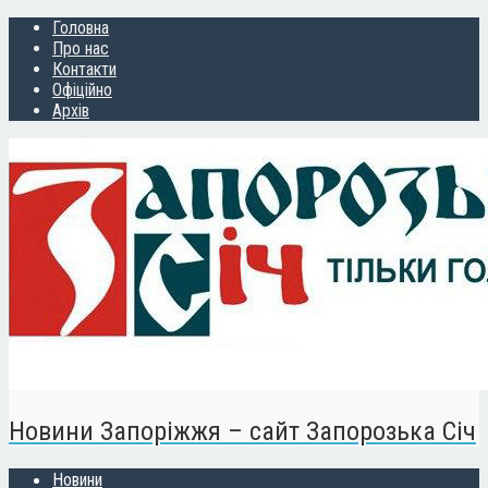
Головна
Про нас
Контакти
Офіційно
Архів
Новини Запоріжжя – сайт Запорозька Січ
Новини