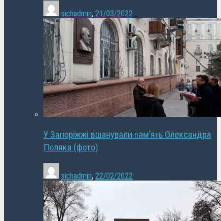
sichadmin
,
21/03/2022
У Запоріжжі вшанували пам’ять Олександра
Поляка (фото)
sichadmin
,
22/02/2022