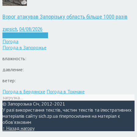
Ворог атакував Запорізьку область більше 1000 разів
zapsich
,
04/08/2026
Війна
Запоріжжя
Новини
Погода
Погода в
Запорожье
влажность:
давление:
ветер:
Погода в Бердянске
Погода в Токмаке
загрузка...
© Запорозька Січ, 2012-2021
У разі використання текстів, частин текстів та ілюстративних
матеріалів сайту sich.zp.ua гіперпосилання на матеріал є
обов'язковим
↑ Назад нагору