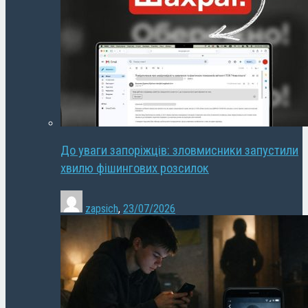
До уваги запоріжців: зловмисники запустили
хвилю фішингових розсилок
zapsich
,
23/07/2026