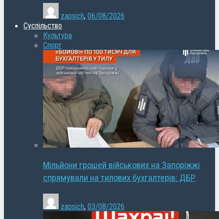
zapsich
,
06/08/2026
Суспільство
Культура
Спорт
Мільйони грошей військових на Запоріжжі
спрямували на тилових бухгалтерів: ДБР
zapsich
,
03/08/2026