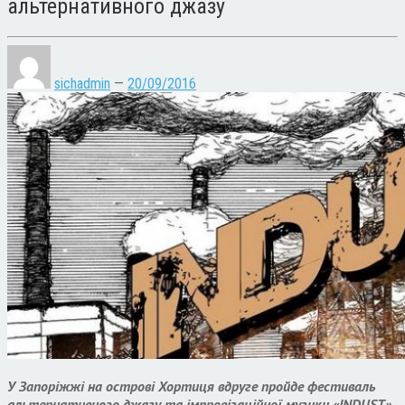
альтернативного джазу
sichadmin
—
20/09/2016
У Запоріжжі на острові Хортиця вдруге пройде фестиваль
альтернативного джазу та імпровізаційної музики «INDUST».