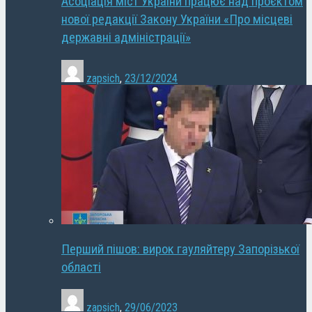
Асоціація міст України працює над проєктом
нової редакції Закону України «Про місцеві
державні адміністрації»
zapsich
,
23/12/2024
Перший пішов: вирок гауляйтеру Запорізької
області
zapsich
,
29/06/2023