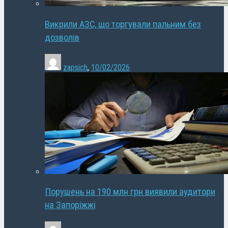
Викрили АЗС, що торгували пальним без
дозволів
zapsich
,
10/02/2026
Порушень на 190 млн грн виявили аудитори
на Запоріжжі