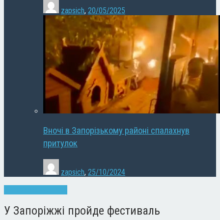
zapsich
,
20/05/2025
Вночі в Запорізькому районі спалахнув
притулок
zapsich
,
25/10/2024
Запоріжжя
Культура
У Запоріжжі пройде фестиваль