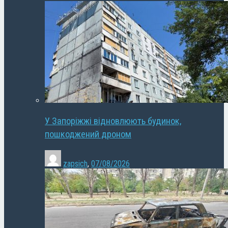
У Запоріжжі відновлюють будинок,
пошкоджений дроном
zapsich
,
07/08/2026