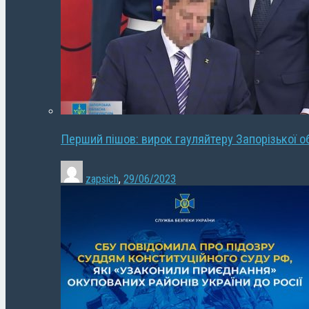
Перший пішов: вирок гауляйтеру Запорізької о
zapsich
,
29/06/2023