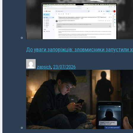
До уваги запоріжців: зловмисники запустили 
zapsich
,
23/07/2026