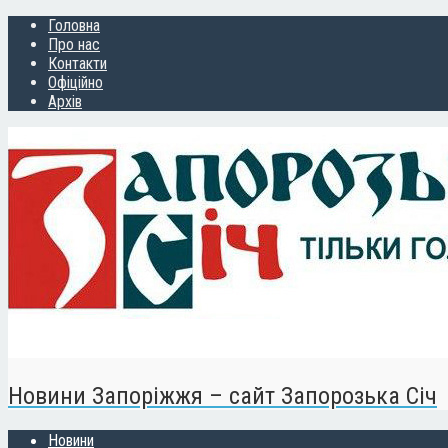
Головна
Про нас
Контакти
Офіційно
Архів
Новини Запоріжжя – сайт Запорозька Січ
Новини