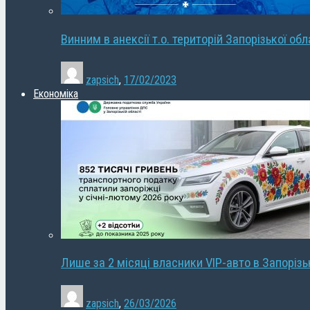
Винним в анексії т.о. територій Запорізької об
zapsich
,
17/02/2023
Економіка
Лише за 2 місяці власники VIP-авто в Запорізь
zapsich
,
26/03/2026