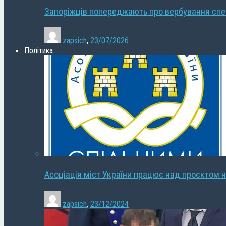
Запоріжців попереджають про вербування сп
zapsich
,
23/07/2026
Політика
Асоціація міст України працює над проєктом н
zapsich
,
23/12/2024