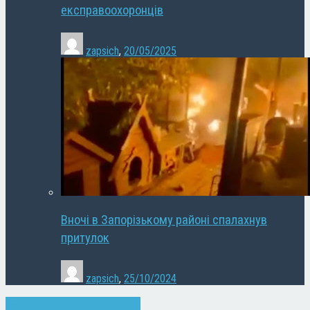
експравоохоронців
zapsich
,
20/05/2025
Вночі в Запорізькому районі спалахнув
притулок
zapsich
,
25/10/2024
Запоріжжя
Новини
Суспільство