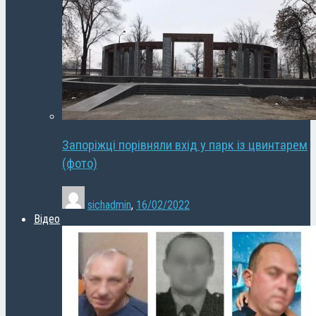
Запоріжці порівняли вхід у парк із цвинтарем
(фото)
sichadmin
,
16/02/2022
Відео