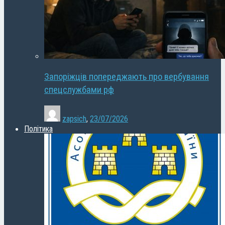
Запоріжців попереджають про вербування
спецслужбами рф
zapsich
,
23/07/2026
Політика