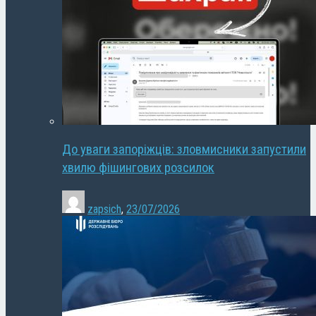
До уваги запоріжців: зловмисники запустили
хвилю фішингових розсилок
zapsich
,
23/07/2026