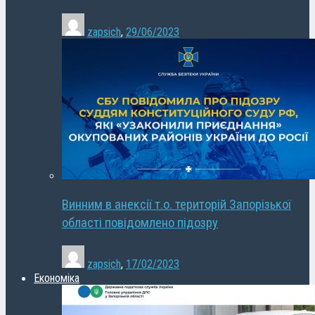
zapsich
,
29/06/2023
Винним в анексії т.о. територій Запорізької
області повідомлено підозру
zapsich
,
17/02/2023
Економіка