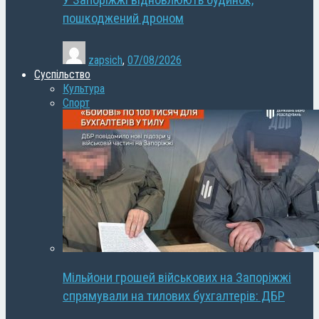
У Запоріжжі відновлюють будинок,
пошкоджений дроном
zapsich
,
07/08/2026
Суспільство
Культура
Спорт
Мільйони грошей військових на Запоріжжі
спрямували на тилових бухгалтерів: ДБР