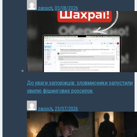
zapsich
,
03/08/2026
До уваги запоріжців: зловмисники запустили
хвилю фішингових розсилок
zapsich
,
23/07/2026