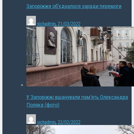
Запоріжжя об’єдналося заради перемоги
sichadmin
,
21/03/2022
У Запоріжжі вшанували пам’ять Олександра
Поляка (фото)
sichadmin
,
22/02/2022