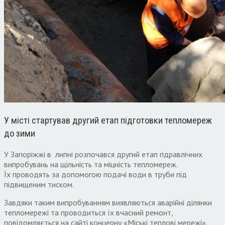
У місті стартував другий етап підготовки тепломереж
до зими
У Запоріжжі в липні розпочався другий етап гідравлічних
випробувань на щільність та міцність тепломереж.
Їх проводять за допомогою подачі води в труби під
підвищеним тиском.
Завдяки таким випробуванням виявляються аварійні ділянки
тепломережі та проводиться їх вчасний ремонт,
повідомляється на сайті концерну «Міські теплові мережі».