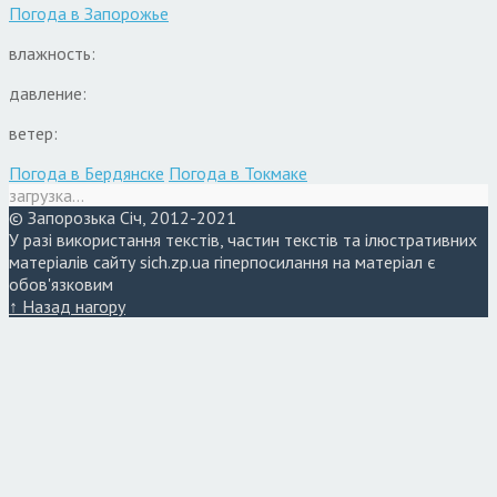
Погода в
Запорожье
влажность:
давление:
ветер:
Погода в Бердянске
Погода в Токмаке
загрузка...
© Запорозька Січ, 2012-2021
У разі використання текстів, частин текстів та ілюстративних
матеріалів сайту sich.zp.ua гіперпосилання на матеріал є
обов'язковим
↑ Назад нагору