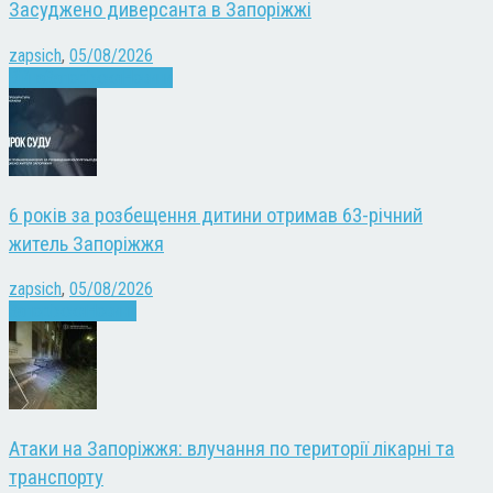
Засуджено диверсанта в Запоріжжі
zapsich
,
05/08/2026
Війна
Запоріжжя
Новини
6 років за розбещення дитини отримав 63-річний
житель Запоріжжя
zapsich
,
05/08/2026
Запоріжжя
Новини
Атаки на Запоріжжя: влучання по території лікарні та
транспорту