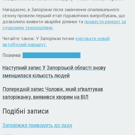
Нагадаємо, в Запоріжжі після закінчення опалювального
сезону провели перший етап гідравлічних випробувань, що
дозволило виявити аварійні ділянки та
провести ремонт за
сучасними технологіями
.
Читайте також: У Запоріжжі почне
курсувати новий
автобусний маршрут.
Позначки:
опалення
ремонт
тепломережі
Наступний запис
У Запорізькій області знову
зменшилася кількість людей
Попередній запис
Чоловік, який зґвалтував
запоріжанку, виявився хворим на ВІЛ
Подібні записи
Запоріжжя приводять до ладу