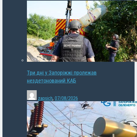
Три дні у Запоріжжі пролежав
нездетонований КАБ
zapsich
,
07/08/2026