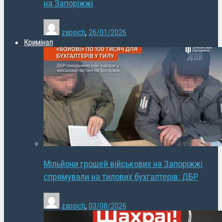
на Запоріжжі
zapsich
,
26/01/2026
Кримінал
Мільйони грошей військових на Запоріжжі
спрямували на тилових бухгалтерів: ДБР
zapsich
,
03/08/2026