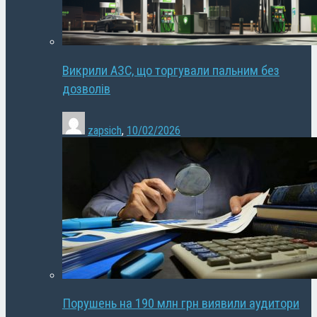
Викрили АЗС, що торгували пальним без
дозволів
zapsich
,
10/02/2026
Порушень на 190 млн грн виявили аудитори