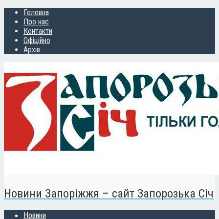
Головна
Про нас
Контакти
Офіційно
Архів
Новини Запоріжжя – сайт Запорозька Січ
Новини