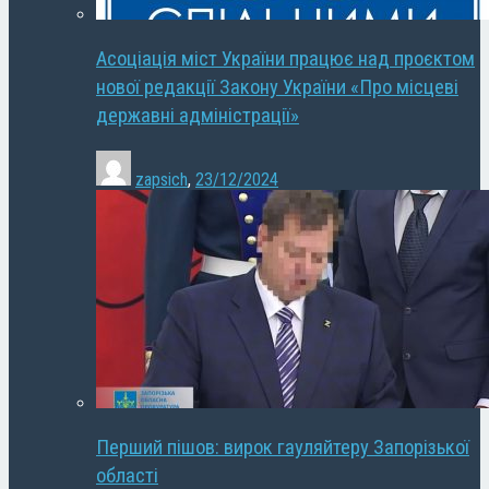
Асоціація міст України працює над проєктом
нової редакції Закону України «Про місцеві
державні адміністрації»
zapsich
,
23/12/2024
Перший пішов: вирок гауляйтеру Запорізької
області