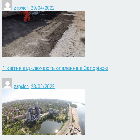
zapsich
,
29/04/2022
1 квітня відключають опалення в Запоріжжі
zapsich
,
28/03/2022