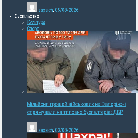
zapsich
,
05/08/2026
Суспільство
Культура
Спорт
Мільйони грошей військових на Запоріжжі
спрямували на тилових бухгалтерів: ДБР
zapsich
,
03/08/2026