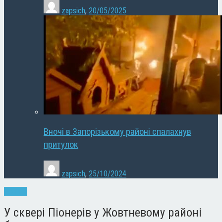
zapsich
,
20/05/2025
Вночі в Запорізькому районі спалахнув
притулок
zapsich
,
25/10/2024
Новини
У сквері Піонерів у Жовтневому районі