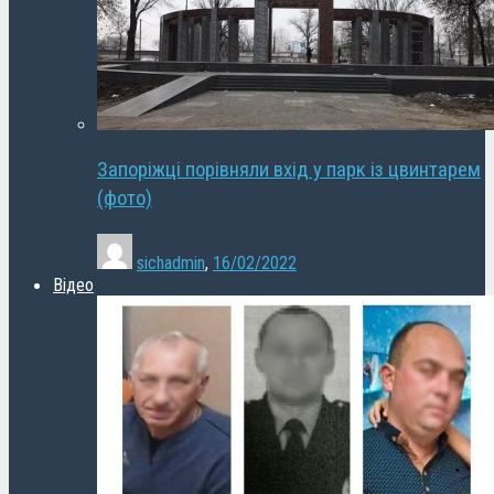
Запоріжці порівняли вхід у парк із цвинтарем
(фото)
sichadmin
,
16/02/2022
Відео