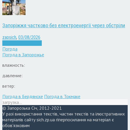
Запоріжжя частково без електроенергії через обстріли
zapsich
,
03/08/2026
Війна
здоров'я
Новини
Погода
Погода в
Запорожье
влажность:
давление:
ветер:
Погода в Бердянске
Погода в Токмаке
загрузка...
© Запорозька Січ, 2012-2021
У разі використання текстів, частин текстів та ілюстративних
матеріалів сайту sich.zp.ua гіперпосилання на матеріал є
обов'язковим