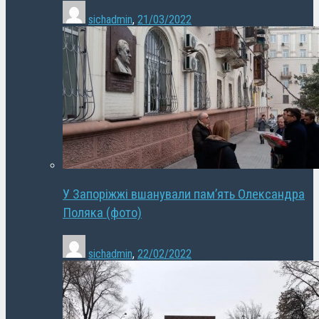
sichadmin
,
21/03/2022
У Запоріжжі вшанували пам’ять Олександра
Поляка (фото)
sichadmin
,
22/02/2022