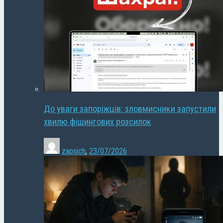
До уваги запоріжців: зловмисники запустили
хвилю фішингових розсилок
zapsich
,
23/07/2026