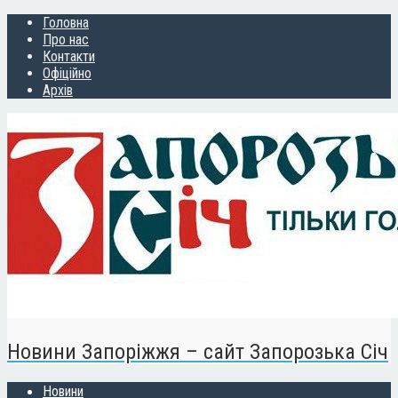
Головна
Про нас
Контакти
Офіційно
Архів
Новини Запоріжжя – сайт Запорозька Січ
Новини