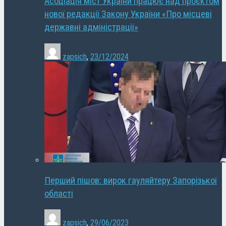
Асоціація міст України працює над проєктом
нової редакції Закону України «Про місцеві
державні адміністрації»
zapsich
,
23/12/2024
Перший пішов: вирок гауляйтеру Запорізької
області
zapsich
,
29/06/2023