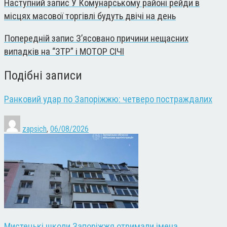
Наступний запис
У Комунарському районі рейди в
місцях масової торгівлі будуть двічі на день
Попередній запис
З’ясовано причини нещасних
випадків на “ЗТР” і МОТОР СІЧІ
Подібні записи
Ранковий удар по Запоріжжю: четверо постраждалих
zapsich
,
06/08/2026
Мистецькі школи Запоріжжя отримали імена