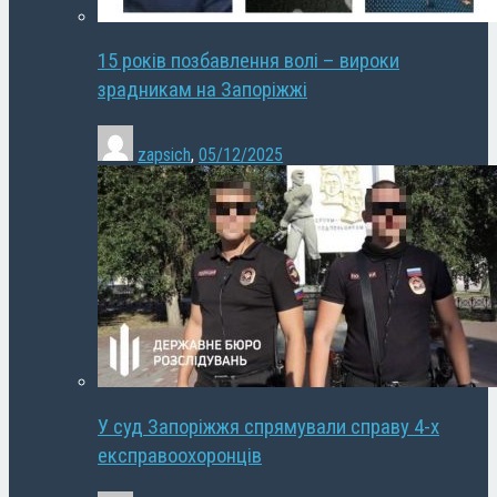
15 років позбавлення волі – вироки
зрадникам на Запоріжжі
zapsich
,
05/12/2025
У суд Запоріжжя спрямували справу 4-х
експравоохоронців