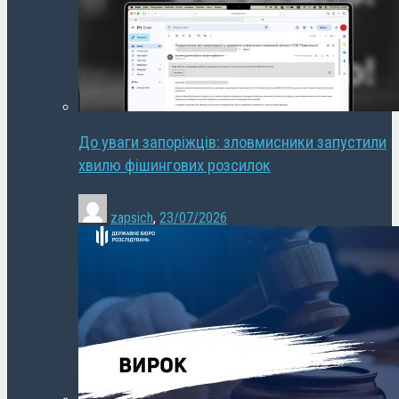
До уваги запоріжців: зловмисники запустили
хвилю фішингових розсилок
zapsich
,
23/07/2026