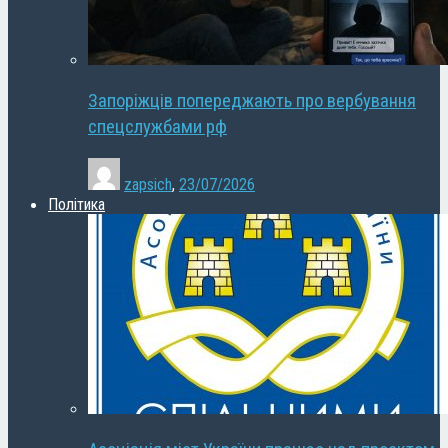
Запоріжців попереджають про вербування
спецслужбами рф
zapsich
,
23/07/2026
Політика