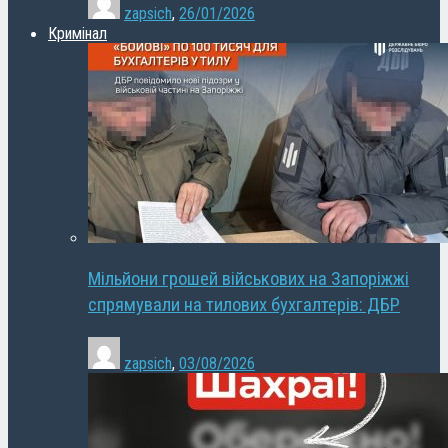
zapsich
,
26/01/2026
Кримінал
Мільйони грошей військових на Запоріжжі
спрямували на тилових бухгалтерів: ДБР
zapsich
,
03/08/2026