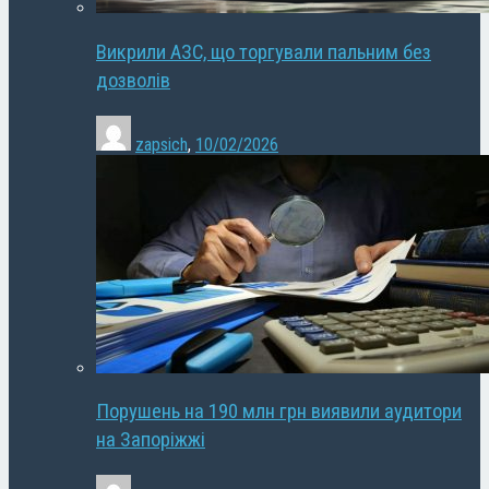
Викрили АЗС, що торгували пальним без
дозволів
zapsich
,
10/02/2026
Порушень на 190 млн грн виявили аудитори
на Запоріжжі