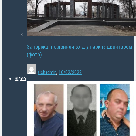
Запоріжці порівняли вхід у парк із цвинтарем
(фото)
sichadmin
,
16/02/2022
Відео