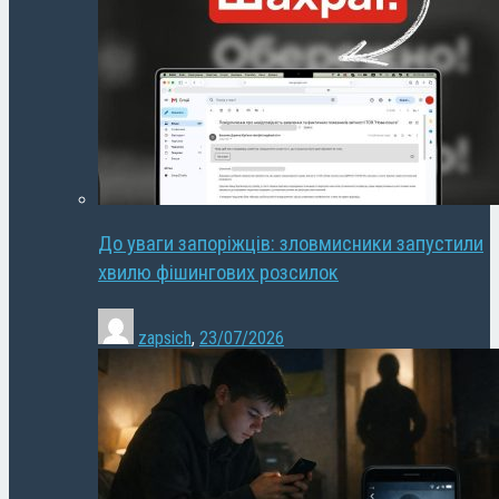
До уваги запоріжців: зловмисники запустили
хвилю фішингових розсилок
zapsich
,
23/07/2026