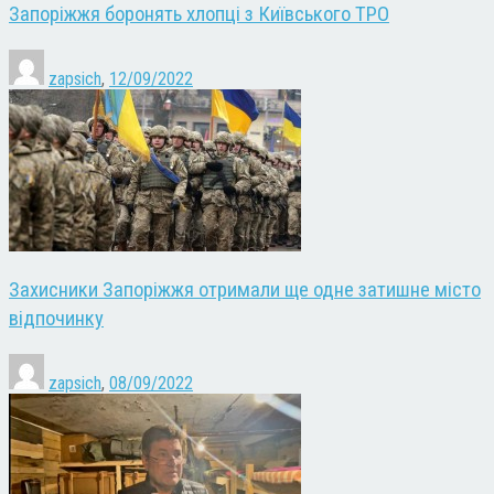
Запоріжжя боронять хлопці з Київського ТРО
zapsich
,
12/09/2022
Захисники Запоріжжя отримали ще одне затишне місто
відпочинку
zapsich
,
08/09/2022