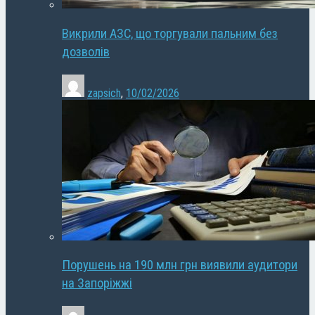
Викрили АЗС, що торгували пальним без
дозволів
zapsich
,
10/02/2026
Порушень на 190 млн грн виявили аудитори
на Запоріжжі