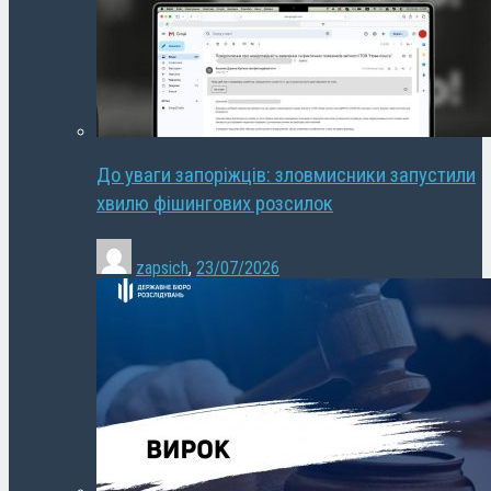
До уваги запоріжців: зловмисники запустили
хвилю фішингових розсилок
zapsich
,
23/07/2026