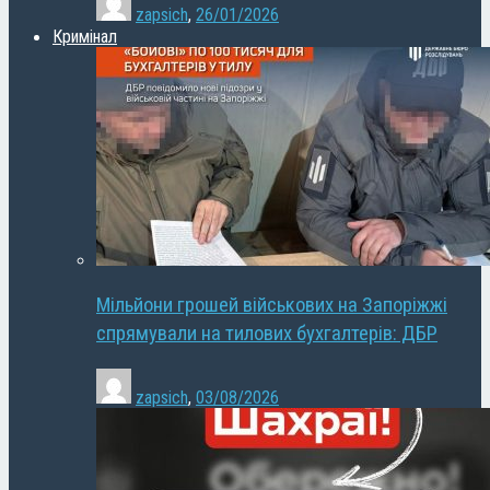
zapsich
,
26/01/2026
Кримінал
Мільйони грошей військових на Запоріжжі
спрямували на тилових бухгалтерів: ДБР
zapsich
,
03/08/2026