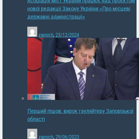
Асоціація міст України працює над проєктом
нової редакції Закону України «Про місцеві
державні адміністрації»
zapsich
,
23/12/2024
Перший пішов: вирок гауляйтеру Запорізької
області
zapsich
,
29/06/2023