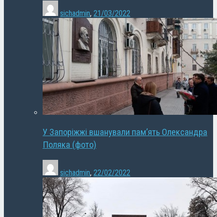
sichadmin
,
21/03/2022
У Запоріжжі вшанували пам’ять Олександра
Поляка (фото)
sichadmin
,
22/02/2022