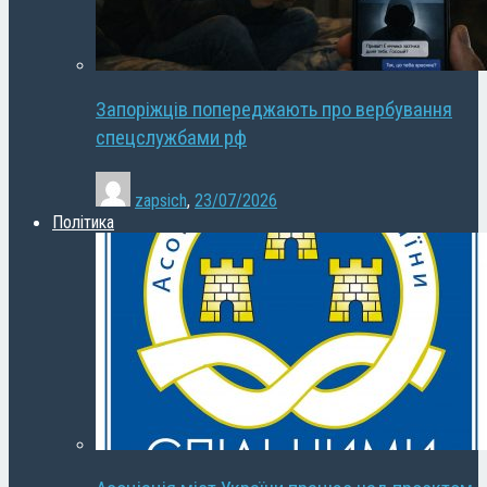
Запоріжців попереджають про вербування
спецслужбами рф
zapsich
,
23/07/2026
Політика