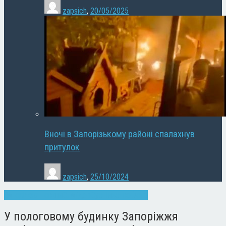
zapsich
,
20/05/2025
Вночі в Запорізькому районі спалахнув
притулок
zapsich
,
25/10/2024
Запоріжжя
Новини
Слайдер
Суспільство
Фото
У пологовому будинку Запоріжжя