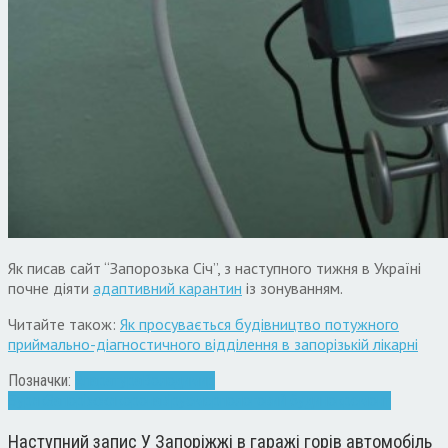
Як писав сайт “Запорозька Січ”, з наступного тижня в Україні
почне діяти
адаптивний карантин
із зонуванням.
Читайте також:
Як просувається будівництво потужного
приймально-діагностичного відділення в запорізькій лікарні
Позначки:
Апаратура
Володимир
Буряк
Запоріжжя
коронавірус
мер
пологовий будинок
ремонт
Наступний запис
У Запоріжжі в гаражі горів автомобіль