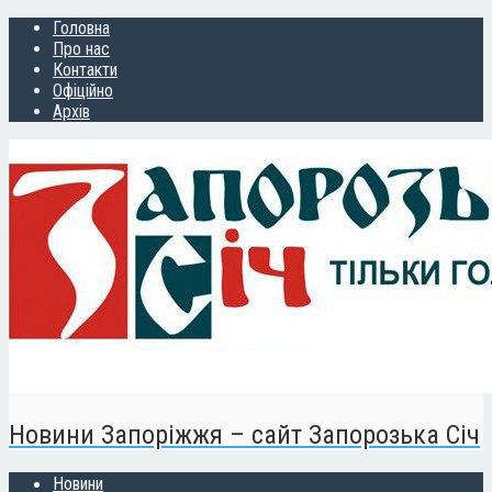
Головна
Про нас
Контакти
Офіційно
Архів
Новини Запоріжжя – сайт Запорозька Січ
Новини