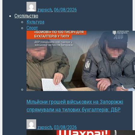
zapsich
,
06/08/2026
Суспільство
Культура
Спорт
Мільйони грошей військових на Запоріжжі
спрямували на тилових бухгалтерів: ДБР
zapsich
,
03/08/2026