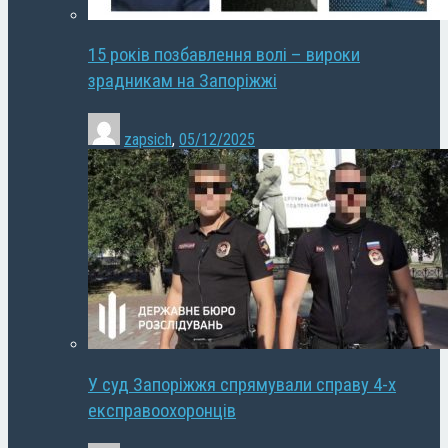
15 років позбавлення волі – вироки
зрадникам на Запоріжжі
zapsich
,
05/12/2025
У суд Запоріжжя спрямували справу 4-х
експравоохоронців