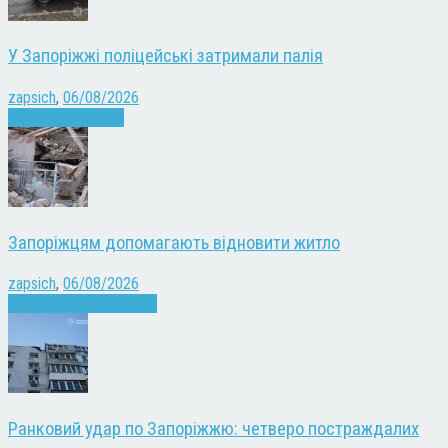
У Запоріжжі поліцейські затримали палія
zapsich
,
06/08/2026
Запоріжжя
Новини
Запоріжцям допомагають відновити житло
zapsich
,
06/08/2026
Війна
Запоріжжя
Новини
Ранковий удар по Запоріжжю: четверо постраждалих