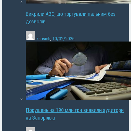
Викрили АЗС, що торгували пальним без
дозволів
zapsich
,
10/02/2026
Порушень на 190 млн грн виявили аудитори
на Запоріжжі