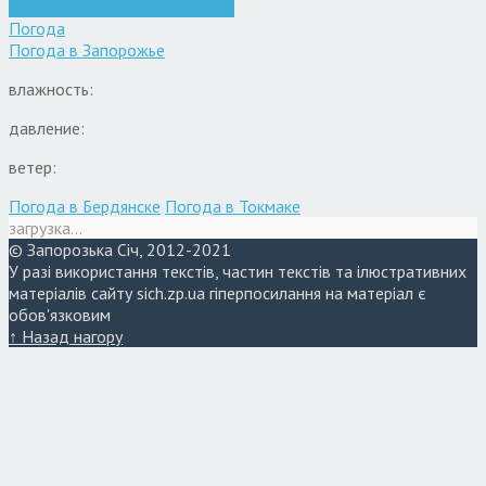
Війна
Запоріжжя
Кримінал
Новини
Погода
Погода в
Запорожье
влажность:
давление:
ветер:
Погода в Бердянске
Погода в Токмаке
загрузка...
© Запорозька Січ, 2012-2021
У разі використання текстів, частин текстів та ілюстративних
матеріалів сайту sich.zp.ua гіперпосилання на матеріал є
обов'язковим
↑ Назад нагору