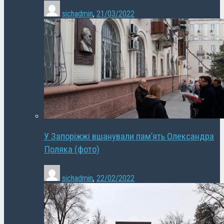
sichadmin
,
21/03/2022
У Запоріжжі вшанували пам’ять Олександра
Поляка (фото)
sichadmin
,
22/02/2022