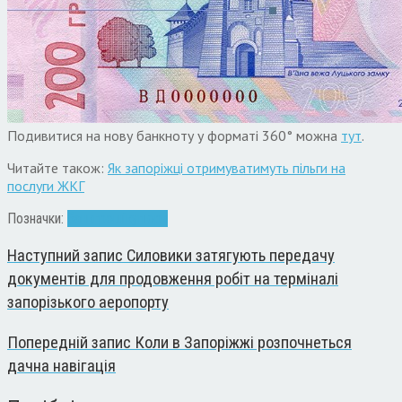
Подивитися на нову банкноту у форматі 360° можна
тут
.
Читайте також:
Як запоріжці отримуватимуть пільги на
послуги ЖКГ
Позначки:
банк
гроші
купюри
Наступний запис
Силовики затягують передачу
документів для продовження робіт на терміналі
запорізького аеропорту
Попередній запис
Коли в Запоріжжі розпочнеться
дачна навігація