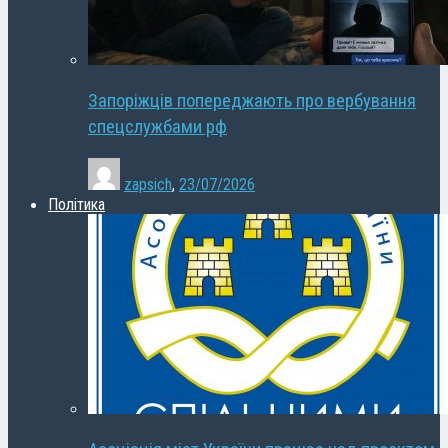
Запоріжців попереджають про вербування
спецслужбами рф
zapsich
,
23/07/2026
Політика