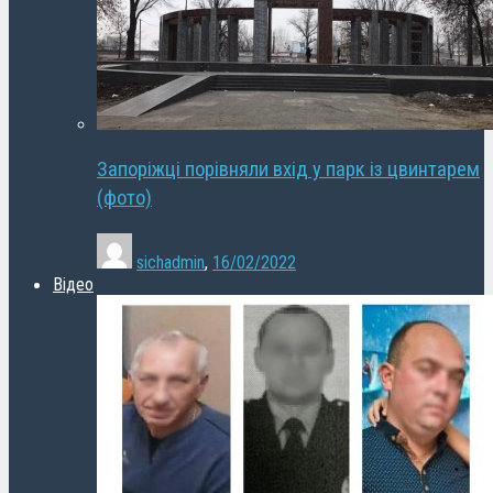
Запоріжці порівняли вхід у парк із цвинтарем
(фото)
sichadmin
,
16/02/2022
Відео