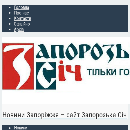
Головна
Про нас
Контакти
Офіційно
Архів
Новини Запоріжжя – сайт Запорозька Січ
Новини