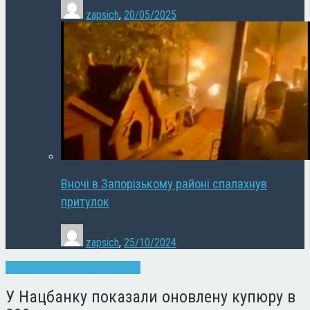
zapsich
,
20/05/2025
Вночі в Запорізькому районі спалахнув
притулок
zapsich
,
25/10/2024
Запоріжжя
Новини
Суспільство
У Нацбанку показали оновлену купюру в