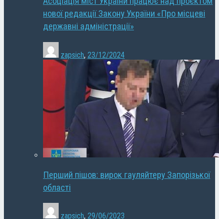
Асоціація міст України працює над проєктом
нової редакції Закону України «Про місцеві
державні адміністрації»
zapsich
,
23/12/2024
Перший пішов: вирок гауляйтеру Запорізької
області
zapsich
,
29/06/2023