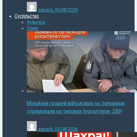
zapsich
,
06/08/2026
Суспільство
Культура
Спорт
Мільйони грошей військових на Запоріжжі
спрямували на тилових бухгалтерів: ДБР
zapsich
,
03/08/2026