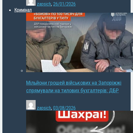
zapsich
,
26/01/2026
Кримінал
Мільйони грошей військових на Запоріжжі
спрямували на тилових бухгалтерів: ДБР
zapsich
,
03/08/2026