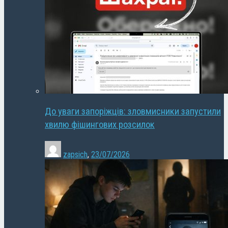
До уваги запоріжців: зловмисники запустили
хвилю фішингових розсилок
zapsich
,
23/07/2026