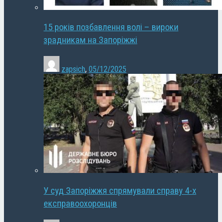
15 років позбавлення волі – вироки
зрадникам на Запоріжжі
zapsich
,
05/12/2025
У суд Запоріжжя спрямували справу 4-х
експравоохоронців