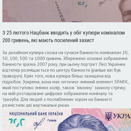
З 25 лютого Нацбанк вводить у обіг купюри номіналом
200 гривень, які мають посилений захист
За дизайном купюра схожа на сучасні банкноти номіналом 20,
50, 100, 500 та 1000 гривень. Збережено основні зображення
банкноти зразка 2007 року, при цьому портрет Лесі Українки
відтепер розміщається по центру банкноти (раніше він був
праворуч). Крім того, нова купюра більш захищена від
підробок. Зокрема, вона має оптично-змінний елемент SPARK,
який поступово змінює колір, також “віконну” захисну стрічку,
на якій розташоване цифрове зображення номіналу та
тризуба. Для людей з послабленим зором на банкноті
розмістили дві вертикальні риски.