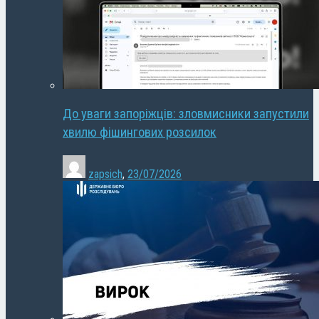
До уваги запоріжців: зловмисники запустили
хвилю фішингових розсилок
zapsich
,
23/07/2026