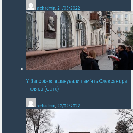
sichadmin
,
21/03/2022
У Запоріжжі вшанували пам’ять Олександра
Поляка (фото)
sichadmin
,
22/02/2022