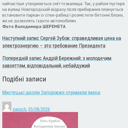
найчастіше утворюються сміттєзвалища. Так, у районі пустиря
на вулиці Новгородській відразу після прибирання планується
встановити паркан із сітки-рабиці і розмістити бетонні блоки,
які не дозволять їздити автомобілям.
Фото Володимира ШЕРЕМЕТА
Наступний запис
Сергей Зубов: справедливая цена на
электроэнергию – это требование Президента
Попередній запис
Андрій Бережний: з молодечим
завзяттям, відповідальний, небайдужий
Подібні записи
Мистецькі школи Запоріжжя отримали імена
zapsich
,
05/08/2026