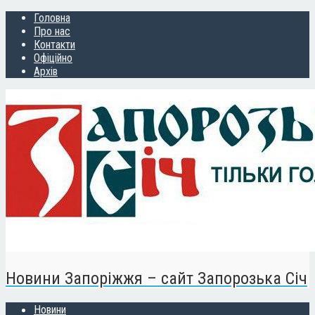
Головна
Про нас
Контакти
Офіційно
Архів
Новини Запоріжжя – сайт Запорозька Січ
Новини