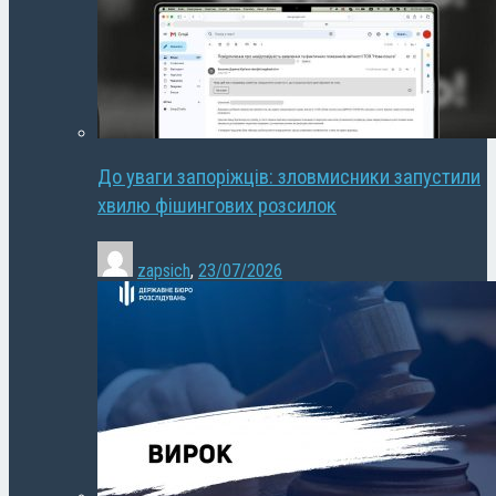
До уваги запоріжців: зловмисники запустили
хвилю фішингових розсилок
zapsich
,
23/07/2026