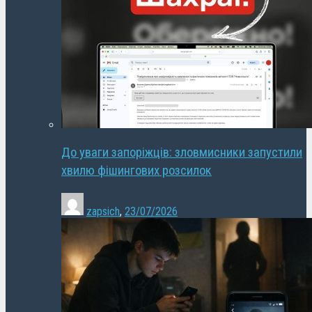
До уваги запоріжців: зловмисники запустили
хвилю фішингових розсилок
zapsich
,
23/07/2026