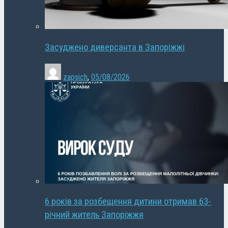
Засуджено диверсанта в Запоріжжі
zapsich
,
05/08/2026
6 років за розбещення дитини отримав 63-
річний житель Запоріжжя