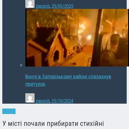
zapsich
,
20/05/2025
Вночі в Запорізькому районі спалахнув
притулок
zapsich
,
25/10/2024
Новини
У місті почали прибирати стихійні