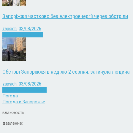
Запоріжжя частково без електроенергії через обстріли
zapsich
,
03/08/2026
Війна
здоров'я
Новини
Обстріл Запоріжжя в неділю 2 серпня: загинула людина
zapsich
,
03/08/2026
Війна
Запоріжжя
Новини
Погода
Погода в
Запорожье
влажность:
давление: