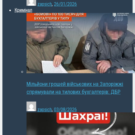
zapsich
,
26/01/2026
Кримінал
Мільйони грошей військових на Запоріжжі
спрямували на тилових бухгалтерів: ДБР
zapsich
,
03/08/2026