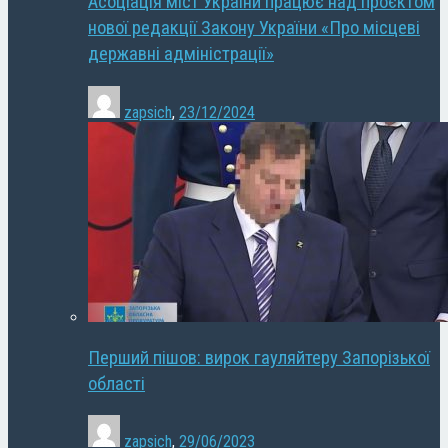
Асоціація міст України працює над проєктом
нової редакції Закону України «Про місцеві
державні адміністрації»
zapsich
,
23/12/2024
Перший пішов: вирок гауляйтеру Запорізької
області
zapsich
,
29/06/2023