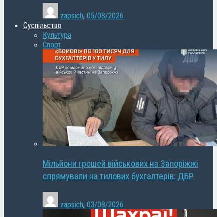
zapsich
,
05/08/2026
Суспільство
Культура
Спорт
Мільйони грошей військових на Запоріжжі
спрямували на тилових бухгалтерів: ДБР
zapsich
,
03/08/2026