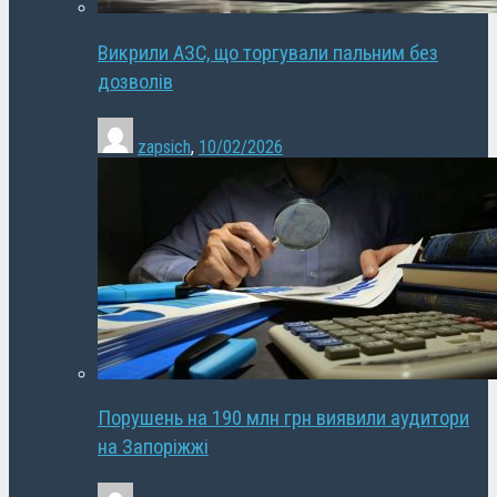
Викрили АЗС, що торгували пальним без
дозволів
zapsich
,
10/02/2026
Порушень на 190 млн грн виявили аудитори
на Запоріжжі