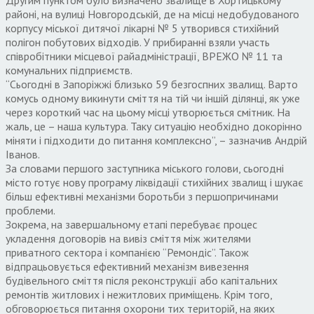
районі, на вулиці Новгородській, де на місці недобудованого
корпусу міської дитячої лікарні № 5 утворився стихійний
полігон побутових відходів. У прибиранні взяли участь
співробітники місцевої райадміністрації, ВРЕЖО № 11 та
комунальних підприємств.
“Сьогодні в Запоріжжі близько 59 безгоспних звалищ. Варто
комусь одному викинути сміття на тій чи іншій ділянці, як уже
через короткий час на цьому місці утворюється смітник. На
жаль, це – наша культура. Таку ситуацію необхідно докорінно
міняти і підходити до питання комплексно”, – зазначив Андрій
Іванов.
За словами першого заступника міського голови, сьогодні
місто готує нову програму ліквідації стихійних звалищ і шукає
більш ефективні механізми боротьби з першопричинами
проблеми.
Зокрема, на завершальному етапі перебуває процес
укладення договорів на вивіз сміття між жителями
приватного сектора і компанією “Ремондіс”. Також
відпрацьовується ефективний механізм вивезення
будівельного сміття після реконструкції або капітальних
ремонтів житлових і нежитлових приміщень. Крім того,
обговорюється питання охорони тих територій, на яких