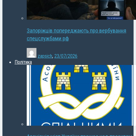
Запоріжців попереджають про вербування
спецслужбами рф
zapsich
,
23/07/2026
Політика