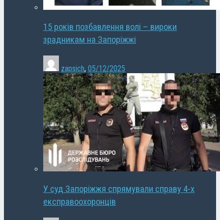
15 років позбавлення волі – вироки
зрадникам на Запоріжжі
zapsich
,
05/12/2025
У суд Запоріжжя спрямували справу 4-х
експравоохоронців