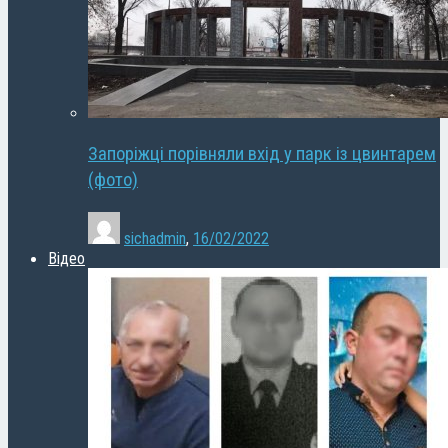
Запоріжці порівняли вхід у парк із цвинтарем
(фото)
sichadmin
,
16/02/2022
Відео