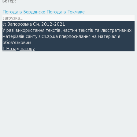
ветер:
Погода в Бердянске
Погода в Токмаке
загрузка...
© Запорозька Січ, 2012-2021
У разі використання текстів, частин текстів та ілюстративних
матеріалів сайту sich.zp.ua гіперпосилання на матеріал є
обов'язковим
↑ Назад нагору