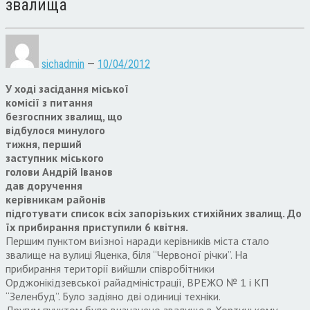
звалища
sichadmin
—
10/04/2012
У ході засідання міської
комісії з питання
безгоспних звалищ, що
відбулося минулого
тижня, перший
заступник міського
голови Андрій Іванов
дав доручення
керівникам районів
підготувати список всіх запорізьких стихійних звалищ. До
їх прибирання приступили 6 квітня.
Першим пунктом виїзної наради керівників міста стало
звалище на вулиці Яценка, біля “Червоної річки”. На
прибирання території вийшли співробітники
Орджонікідзевської райадміністрації, ВРЕЖО № 1 і КП
“Зеленбуд”. Було задіяно дві одиниці техніки.
Другим пунктом було визначено звалище в Хортицькому