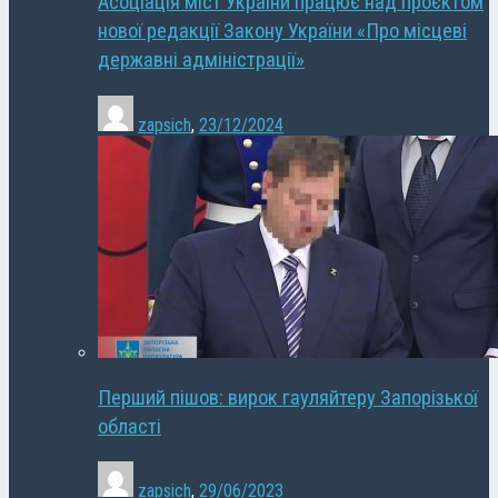
Асоціація міст України працює над проєктом
нової редакції Закону України «Про місцеві
державні адміністрації»
zapsich
,
23/12/2024
Перший пішов: вирок гауляйтеру Запорізької
області
zapsich
,
29/06/2023