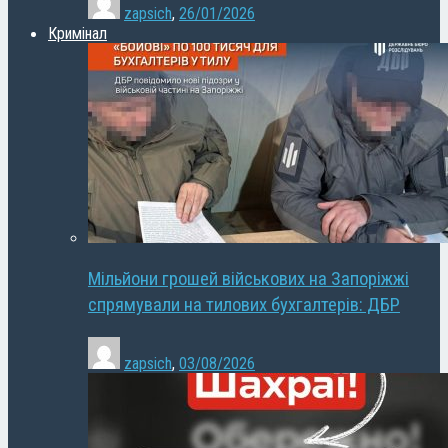
zapsich
,
26/01/2026
Кримінал
Мільйони грошей військових на Запоріжжі
спрямували на тилових бухгалтерів: ДБР
zapsich
,
03/08/2026