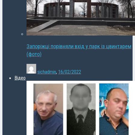
Запоріжці порівняли вхід у парк із цвинтарем
(фото)
sichadmin
,
16/02/2022
Відео