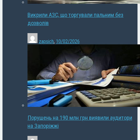
Викрили АЗС, що торгували пальним без
дозволів
zapsich
,
10/02/2026
Порушень на 190 млн грн виявили аудитори
на Запоріжжі