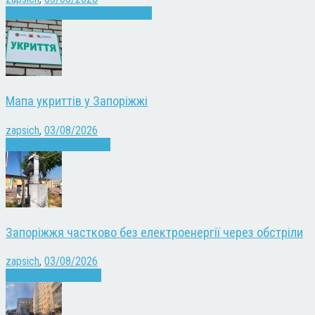
Війна
Запоріжжя
Кримінал
Новини
Мапа укриттів у Запоріжжі
zapsich
,
03/08/2026
Війна
Запоріжжя
Новини
Запоріжжя частково без електроенергії через обстріли
zapsich
,
03/08/2026
Війна
здоров'я
Новини