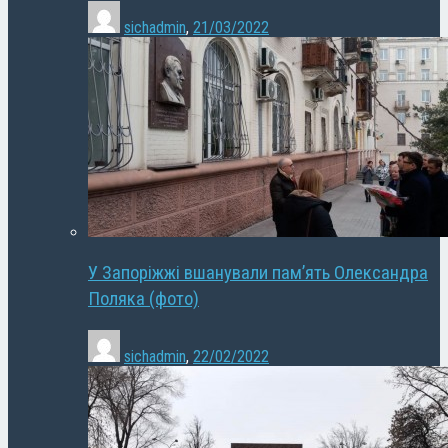
sichadmin
,
21/03/2022
У Запоріжжі вшанували пам’ять Олександра
Поляка (фото)
sichadmin
,
22/02/2022