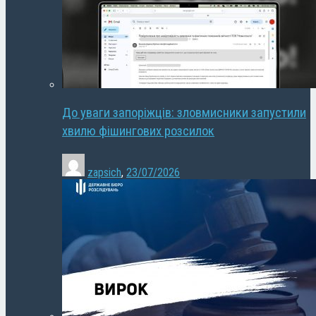
До уваги запоріжців: зловмисники запустили
хвилю фішингових розсилок
zapsich
,
23/07/2026