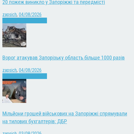
20 пожеж виникло у Запоріжжі та передмісті
zapsich
,
04/08/2026
Війна
Запоріжжя
Новини
Ворог атакував Запорізьку область більше 1000 разів
zapsich
,
04/08/2026
Війна
Запоріжжя
Новини
Мільйони грошей військових на Запоріжжі спрямували
на тилових бухгалтерів: ДБР
zapsich
,
03/08/2026