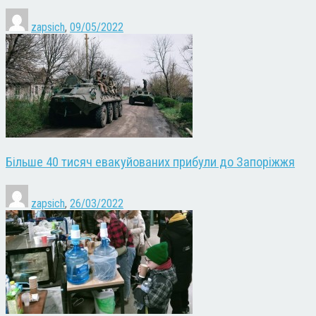
zapsich
,
09/05/2022
Більше 40 тисяч евакуйованих прибули до Запоріжжя
zapsich
,
26/03/2022