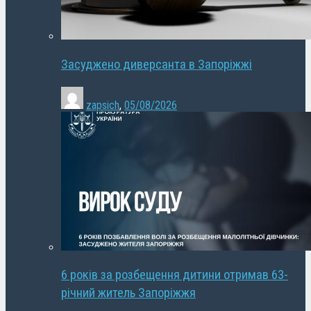
Засуджено диверсанта в Запоріжжі
zapsich
,
05/08/2026
6 років за розбещення дитини отримав 63-
річний житель Запоріжжя