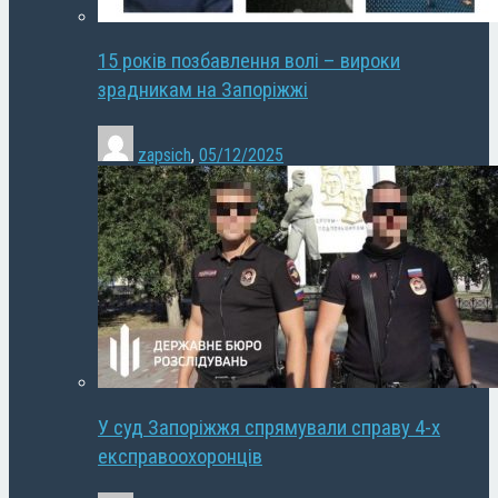
15 років позбавлення волі – вироки
зрадникам на Запоріжжі
zapsich
,
05/12/2025
У суд Запоріжжя спрямували справу 4-х
експравоохоронців