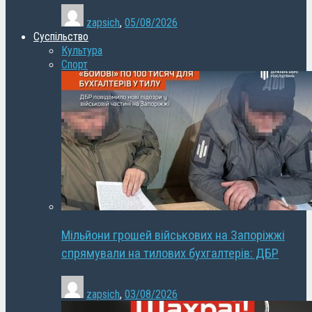
zapsich
,
05/08/2026
Суспільство
Культура
Спорт
Мільйони грошей військових на Запоріжжі
спрямували на тилових бухгалтерів: ДБР
zapsich
,
03/08/2026