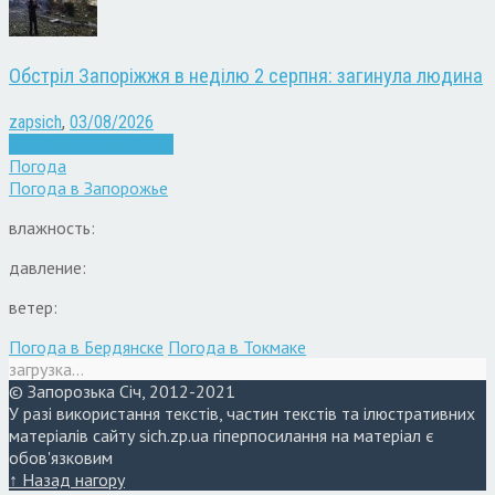
Обстріл Запоріжжя в неділю 2 серпня: загинула людина
zapsich
,
03/08/2026
Війна
Запоріжжя
Новини
Погода
Погода в
Запорожье
влажность:
давление:
ветер:
Погода в Бердянске
Погода в Токмаке
загрузка...
© Запорозька Січ, 2012-2021
У разі використання текстів, частин текстів та ілюстративних
матеріалів сайту sich.zp.ua гіперпосилання на матеріал є
обов'язковим
↑ Назад нагору