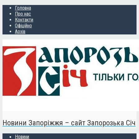
Головна
Про нас
Контакти
Офіційно
Архів
Новини Запоріжжя – сайт Запорозька Січ
Новини