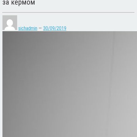
за кермом
sichadmin
—
30/09/2019