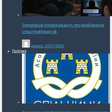
Запоріжців попереджають про вербування
спецслужбами рф
zapsich
,
23/07/2026
Політика