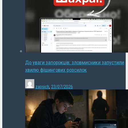
До уваги запоріжців: зловмисники запустили
хвилю фішингових розсилок
zapsich
,
23/07/2026