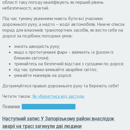
області таку погоду кваліфікують як перший рівень
небезпечності, жовтий.
Під час туману уважними мають бути всі учасники
дорожнього руху, а надто – водії автомобілів. Нижче список
порад для власників транспортних засобів, як вести себе на
дорозі за подібних погодних умов:
знизіть швидкість руху;
якщо є протитуманні фари – ввімкніть їх (разом із
ближнім світлом);
тримайтесь на безпечній відстані з сусідами по дорозі;
під час зупинки вмикайте аварійне світло;
уникайте маневрів на дорозі.
Дотримуйтеся правил дорожнього руху та бережіть себе!
Читати також:
Як уберегтися від застуди
Позначки:
автомобиль
Запоріжжя
туман
Наступний запис
У Запорізькому районі внаслідок
аварії на трасі загинули дві людини