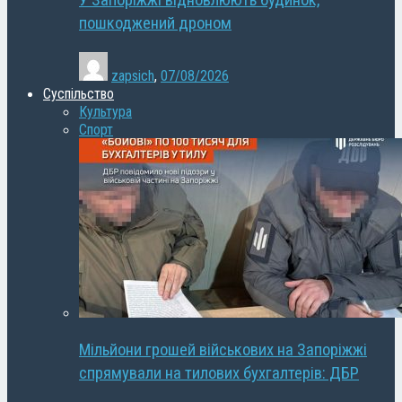
У Запоріжжі відновлюють будинок,
пошкоджений дроном
zapsich
,
07/08/2026
Суспільство
Культура
Спорт
Мільйони грошей військових на Запоріжжі
спрямували на тилових бухгалтерів: ДБР