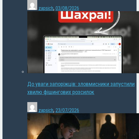
zapsich
,
03/08/2026
До уваги запоріжців: зловмисники запустили
хвилю фішингових розсилок
zapsich
,
23/07/2026