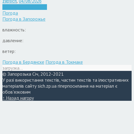
zapsich
,
04/08/2026
Війна
Запоріжжя
Новини
Погода
Погода в
Запорожье
влажность:
давление:
ветер:
Погода в Бердянске
Погода в Токмаке
загрузка...
© Запорозька Січ, 2012-2021
У разі використання текстів, частин текстів та ілюстративних
матеріалів сайту sich.zp.ua гіперпосилання на матеріал є
обов'язковим
↑ Назад нагору