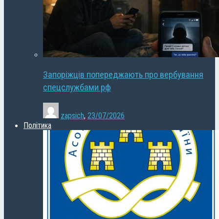
Запоріжців попереджають про вербування
спецслужбами рф
zapsich
,
23/07/2026
Політика