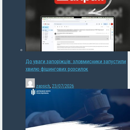
До уваги запоріжців: зловмисники запустили
хвилю фішингових розсилок
zapsich
,
23/07/2026