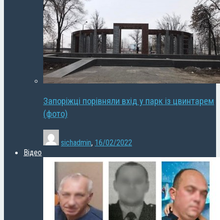
Запоріжці порівняли вхід у парк із цвинтарем
(фото)
sichadmin
,
16/02/2022
Відео