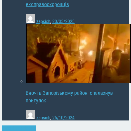
експравоохоронців
zapsich
,
20/05/2025
Вночі в Запорізькому районі спалахнув
притулок
zapsich
,
25/10/2024
Запоріжжя
Новини