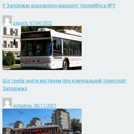
У Запоріжжі відновлено маршрут тролейбуса №9
zapsich
,
07/04/2022
Що треба знати містянам про комунальний транспорт
Запоріжжя
sichadmin
,
08/11/2021