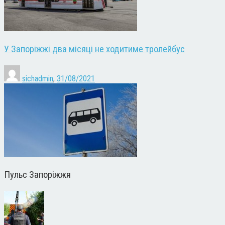
У Запоріжжі два місяці не ходитиме тролейбус
sichadmin
,
31/08/2021
Пульс Запоріжжя