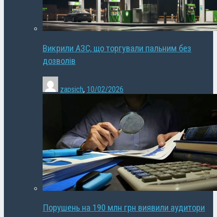
Викрили АЗС, що торгували пальним без
дозволів
zapsich
,
10/02/2026
Порушень на 190 млн грн виявили аудитори