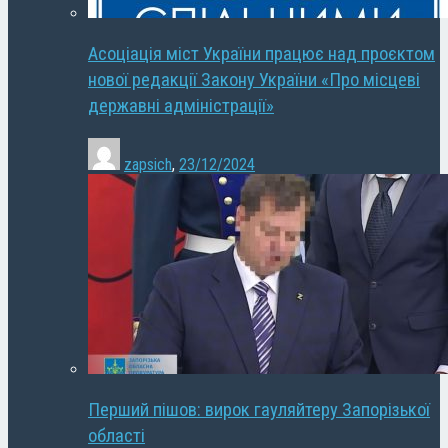
Асоціація міст України працює над проєктом
нової редакції Закону України «Про місцеві
державні адміністрації»
zapsich
,
23/12/2024
Перший пішов: вирок гауляйтеру Запорізької
області