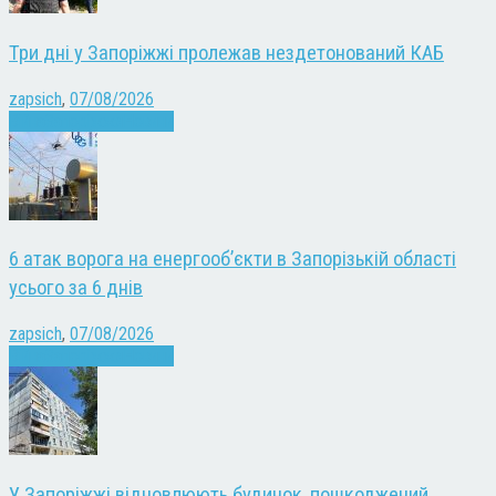
Три дні у Запоріжжі пролежав нездетонований КАБ
zapsich
,
07/08/2026
Війна
Запоріжжя
Новини
6 атак ворога на енергооб’єкти в Запорізькій області
усього за 6 днів
zapsich
,
07/08/2026
Війна
Запоріжжя
Новини
У Запоріжжі відновлюють будинок, пошкоджений