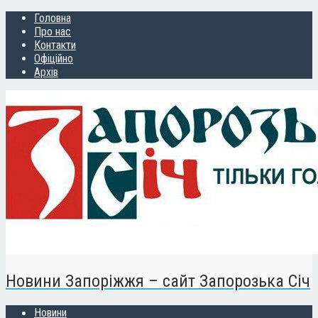
Головна
Про нас
Контакти
Офіційно
Архів
Новини Запоріжжя – сайт Запорозька Січ
Новини