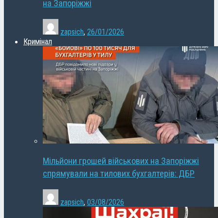
на Запоріжжі
zapsich
,
26/01/2026
Кримінал
Мільйони грошей військових на Запоріжжі
спрямували на тилових бухгалтерів: ДБР
zapsich
,
03/08/2026