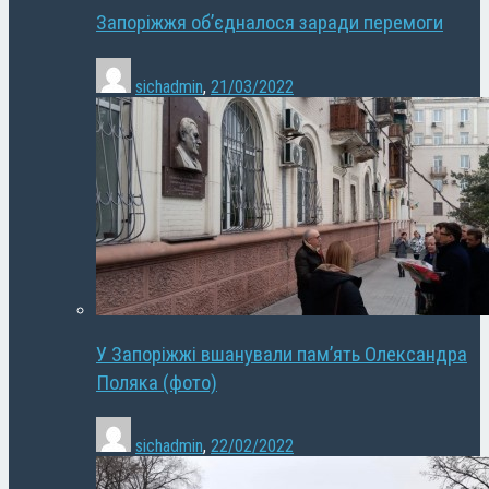
Запоріжжя об’єдналося заради перемоги
sichadmin
,
21/03/2022
У Запоріжжі вшанували пам’ять Олександра
Поляка (фото)
sichadmin
,
22/02/2022