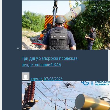
Три дні у Запоріжжі пролежав
нездетонований КАБ
zapsich
,
07/08/2026