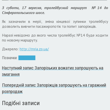
З суботи, 17 вересня, тролейбусний маршрут №14 до
Сімферопольського шосе.
Як зазначили в мерії, зміна кінцевої зупинки тролейбусу
дозволить вивчити пасажиропотік та попит запоріжців.
Наразі невідомо до якого числа тролейбус №14 буде ходити
по новому маршруту.
Джерело:
http://mria.zp.ua/
Позначки:
тролейбус
Наступний запис
Запорізьких вожатих запрошують на
змагання
Попередній запис
Запоріжців запрошують на гаражний
розпродаж
Подібні записи