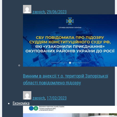
zapsich
,
29/06/2023
Винним в анексії т.о. територій Запорізької
області повідомлено підозру
zapsich
,
17/02/2023
Економіка