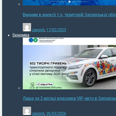
Винним в анексії т.о. територій Запорізької об
zapsich
,
17/02/2023
Економіка
Лише за 2 місяці власники VIP-авто в Запорізь
zapsich
,
26/03/2026