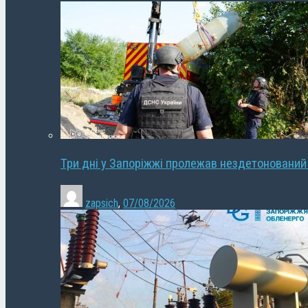
Три дні у Запоріжжі пролежав нездетонований
zapsich
,
07/08/2026