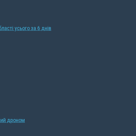
бласті усього за 6 днів
ний дроном