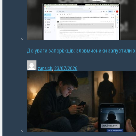
До уваги запоріжців: зловмисники запустили 
zapsich
,
23/07/2026