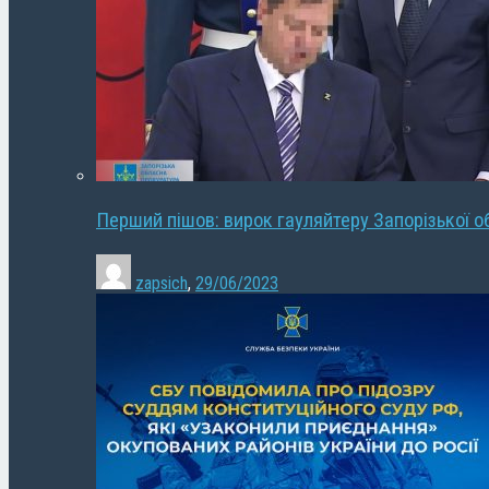
Перший пішов: вирок гауляйтеру Запорізької о
zapsich
,
29/06/2023