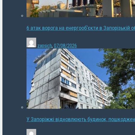
6 атак ворога на енергооб’єкти в Запорізькій о
zapsich
,
07/08/2026
У Запоріжжі відновлюють будинок, пошкодже