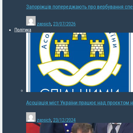
Запоріжців попереджають про вербування сп
zapsich
,
23/07/2026
Політика
Асоціація міст України працює над проєктом н
zapsich
,
23/12/2024