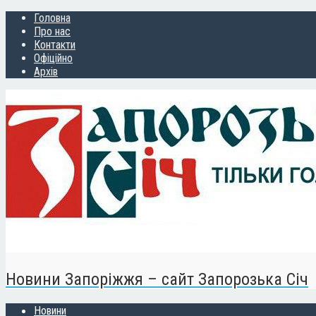
Головна
Про нас
Контакти
Офіційно
Архів
Новини Запоріжжя – сайт Запорозька Січ
Новини