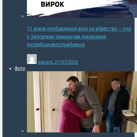
11 років позбавлення волі за вбивство – суд
у Запоріжжі призначив покарання
ексвійськовослужбовцю
zapsich
,
21/07/2026
Фото