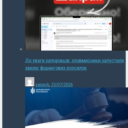
До уваги запоріжців: зловмисники запустили
хвилю фішингових розсилок
zapsich
,
23/07/2026