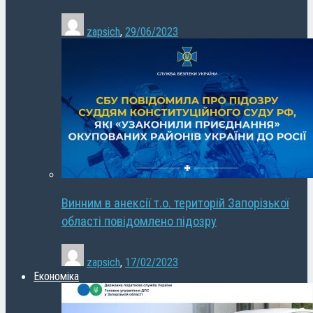
zapsich
,
29/06/2023
Винним в анексії т.о. територій Запорізької
області повідомлено підозру
zapsich
,
17/02/2023
Економіка