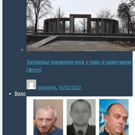
Запоріжці порівняли вхід у парк із цвинтарем
(фото)
sichadmin
,
16/02/2022
Відео