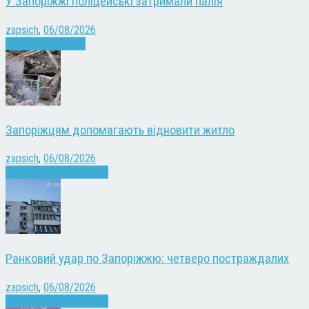
У Запоріжжі поліцейські затримали палія
zapsich
,
06/08/2026
Запоріжжя
Новини
Запоріжцям допомагають відновити житло
zapsich
,
06/08/2026
Війна
Запоріжжя
Новини
Ранковий удар по Запоріжжю: четверо постраждалих
zapsich
,
06/08/2026
Війна
Запоріжжя
Новини