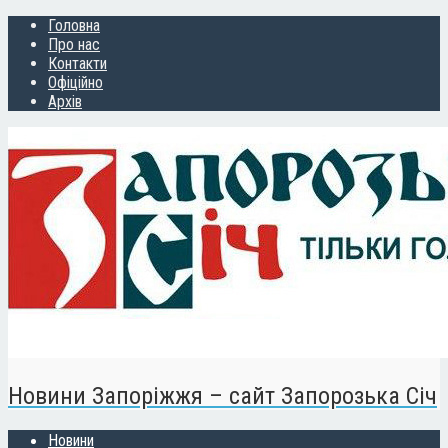
Головна
Про нас
Контакти
Офіційно
Архів
Новини Запоріжжя – сайт Запорозька Січ
Новини