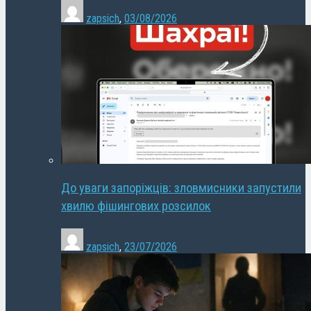
zapsich
,
03/08/2026
До уваги запоріжців: зловмисники запустили
хвилю фішингових розсилок
zapsich
,
23/07/2026