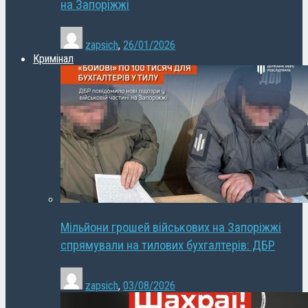
на Запоріжжі
zapsich
,
26/01/2026
Кримінал
Мільйони грошей військових на Запоріжжі
спрямували на тилових бухгалтерів: ДБР
zapsich
,
03/08/2026