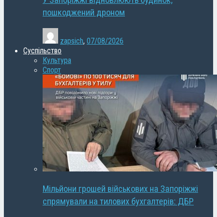
У Запоріжжі відновлюють будинок,
пошкоджений дроном
zapsich
,
07/08/2026
Суспільство
Культура
Спорт
Мільйони грошей військових на Запоріжжі
спрямували на тилових бухгалтерів: ДБР