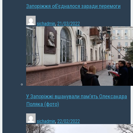
Запоріжжя об’єдналося заради перемоги
sichadmin
,
21/03/2022
У Запоріжжі вшанували пам’ять Олександра
Поляка (фото)
sichadmin
,
22/02/2022