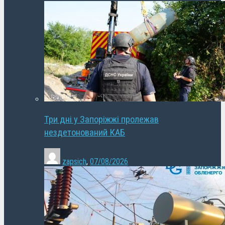
Три дні у Запоріжжі пролежав
нездетонований КАБ
zapsich
,
07/08/2026