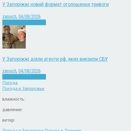
У Запоріжжі новий формат оголошення тривоги
zapsich
,
04/08/2026
Війна
Запоріжжя
Новини
У Запоріжжі діяли агенти рф, яких викрили СБУ
zapsich
,
04/08/2026
Війна
Запоріжжя
Новини
Погода
Погода в
Запорожье
влажность:
давление:
ветер:
Погода в Бердянске
Погода в Токмаке