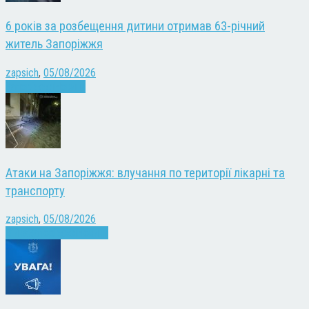
6 років за розбещення дитини отримав 63-річний
житель Запоріжжя
zapsich
,
05/08/2026
Запоріжжя
Новини
Атаки на Запоріжжя: влучання по території лікарні та
транспорту
zapsich
,
05/08/2026
Війна
Запоріжжя
Новини