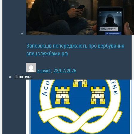
Запоріжців попереджають про вербування
спецслужбами рф
zapsich
,
23/07/2026
Політика