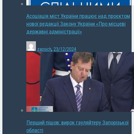
Асоціація міст України працює над проєктом
нової редакції Закону України «Про місцеві
державні адміністрації»
zapsich
,
23/12/2024
Перший пішов: вирок гауляйтеру Запорізької
області