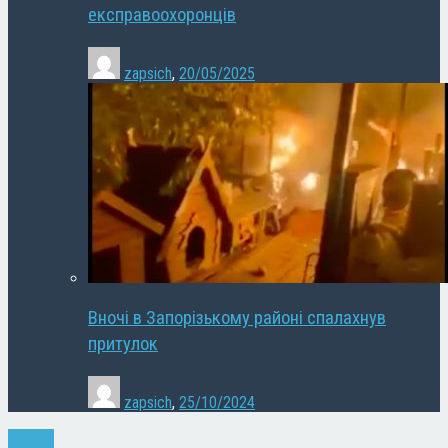
експравоохоронців
zapsich
,
20/05/2025
Вночі в Запорізькому районі спалахнув
притулок
zapsich
,
25/10/2024
Новини