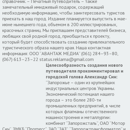
справочник. – Печатный путеводитель – также
замечательный имиджевый подарок, содержащий
необходимую информацию, чтобы заинтересовать туристов
приехать в наш город. Издание планируется выпустить в мае-
июне нынешнего года, объемом в 200 иллюстрированых,
красочных страниц. Мы приглашаем представителей бизнеса,
любящих свой родной город, приобщиться к проекту,
который будет способствовать созданию привлекательного
туристического образа нашего края. Наша контактная
информация: ООО “АВАНТАЖ МЕДИА” (061) 284–93–80,
(067) 613–23–22 status.reklama@gmail.com
Целесообразность создания нового
путеводителя прокомментировал и
городской голова Александр Син:
“Запорожье – один из крупнейших
индустриальных центров Украины.
Экономический потенциал нашего
города – это более 280-ти
промышленных предприятий, в числе
которых флагманы отечественного
машиностроения и металлургии:
комбинат “Запорожсталь”, ОАО “Мотор
Сич”, ЗМКБ “Прогресс”, ЗАО “ЗАЗ”, “Запорожтрансформатор” и