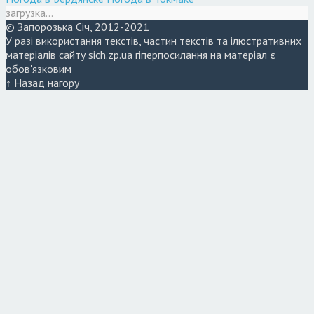
загрузка...
© Запорозька Січ, 2012-2021
У разі використання текстів, частин текстів та ілюстративних
матеріалів сайту sich.zp.ua гіперпосилання на матеріал є
обов'язковим
↑ Назад нагору