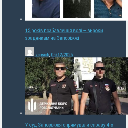
15 років позбавлення волі – вироки
зрадникам на Запоріжжі
zapsich
,
05/12/2025
У суд Запоріжжя спрямували справу 4-х