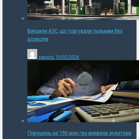
Викрили АЗС, що торгували пальним без
дозволів
zapsich
,
10/02/2026
Порушень на 190 млн грн виявили аудитори