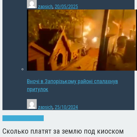
zapsich
,
20/05/2025
Вночі в Запорізькому районі спалахнув
притулок
zapsich
,
25/10/2024
Економіка
Запоріжжя
Сколько платят за землю под киоском