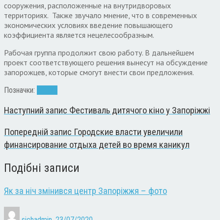
сооружения, расположенные на внутридворовых
территориях. Также звучало мнение, что в современных
экономических условиях введение повышающего
коэффициента является нецелесообразным.
Рабочая группа продолжит свою работу. В дальнейшем
проект соответствующего решения вынесут на обсуждение
запорожцев, которые смогут внести свои предложения.
Позначки:
МАФы
Наступний запис
Фестиваль дитячого кіно у Запоріжжі
Попередній запис
Городские власти увеличили
финансирование отдыха детей во время каникул
Подібні записи
Як за ніч змінився центр Запоріжжя – фото
sichadmin
,
23/07/2020