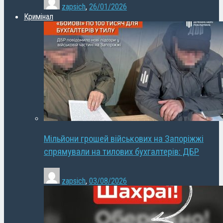
zapsich
,
26/01/2026
Кримінал
Мільйони грошей військових на Запоріжжі
спрямували на тилових бухгалтерів: ДБР
zapsich
,
03/08/2026