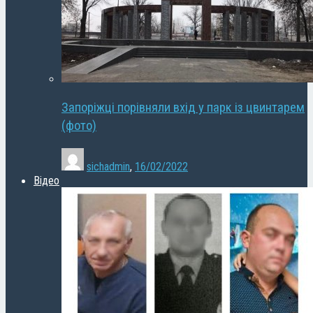
Запоріжці порівняли вхід у парк із цвинтарем
(фото)
sichadmin
,
16/02/2022
Відео