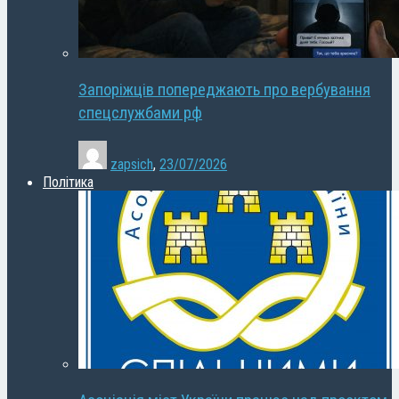
Запоріжців попереджають про вербування
спецслужбами рф
zapsich
,
23/07/2026
Політика