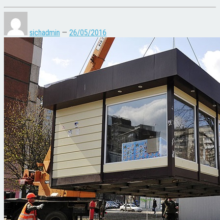
sichadmin
—
26/05/2016