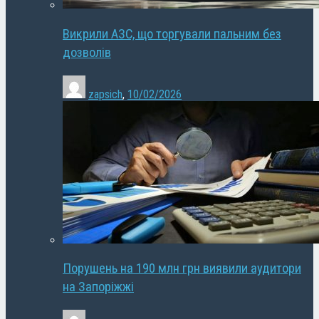
Викрили АЗС, що торгували пальним без
дозволів
zapsich
,
10/02/2026
Порушень на 190 млн грн виявили аудитори
на Запоріжжі