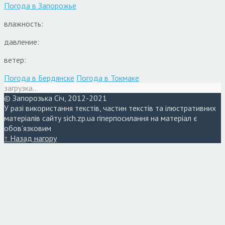
Погода в
Запорожье
влажность:
давление:
ветер:
Погода в Бердянске
Погода в Токмаке
загрузка...
© Запорозька Січ, 2012-2021
У разі використання текстів, частин текстів та ілюстративних
матеріалів сайту sich.zp.ua гіперпосилання на матеріал є
обов'язковим
↑ Назад нагору