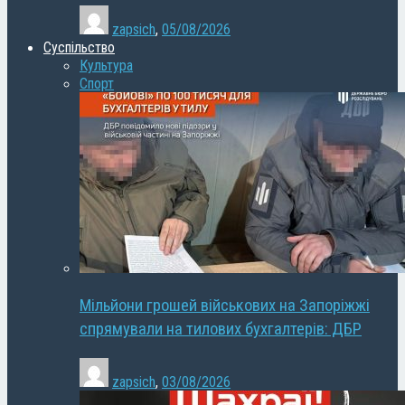
zapsich
,
05/08/2026
Суспільство
Культура
Спорт
Мільйони грошей військових на Запоріжжі
спрямували на тилових бухгалтерів: ДБР
zapsich
,
03/08/2026