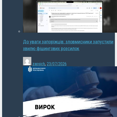
До уваги запоріжців: зловмисники запустили
хвилю фішингових розсилок
zapsich
,
23/07/2026