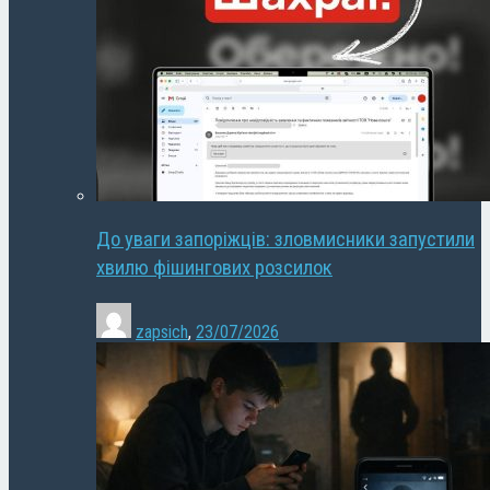
До уваги запоріжців: зловмисники запустили
хвилю фішингових розсилок
zapsich
,
23/07/2026