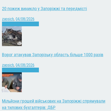
20 пожеж виникло у Запоріжжі та передмісті
zapsich
,
04/08/2026
Війна
Запоріжжя
Новини
Ворог атакував Запорізьку область більше 1000 разів
zapsich
,
04/08/2026
Війна
Запоріжжя
Новини
Мільйони грошей військових на Запоріжжі спрямували
на тилових бухгалтерів: ДБР