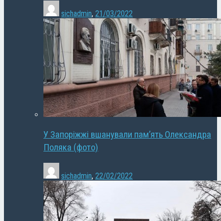
sichadmin
,
21/03/2022
У Запоріжжі вшанували пам’ять Олександра
Поляка (фото)
sichadmin
,
22/02/2022