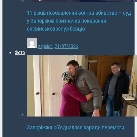
11 років позбавлення волі за вбивство – суд
у Запоріжжі призначив покарання
ексвійськовослужбовцю
zapsich
,
21/07/2026
Фото
Запоріжжя об’єдналося заради перемоги