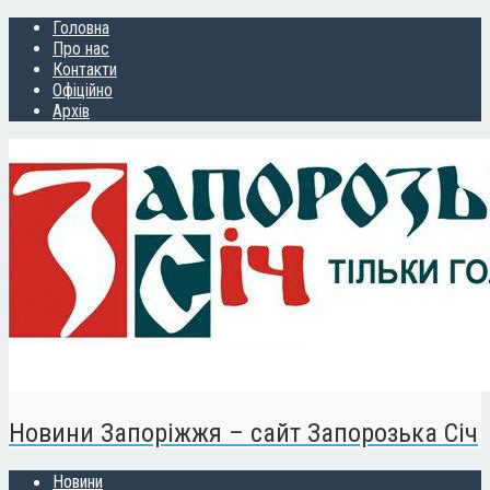
Головна
Про нас
Контакти
Офіційно
Архів
Новини Запоріжжя – сайт Запорозька Січ
Новини