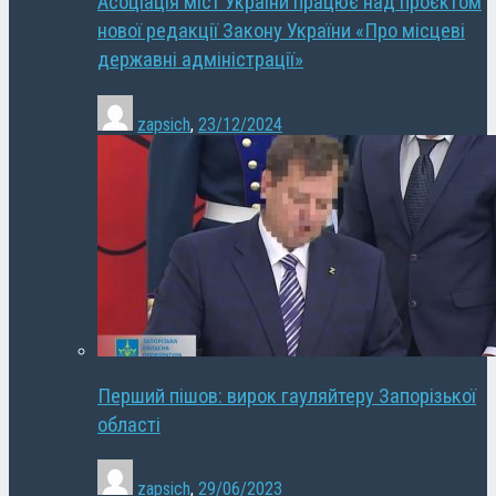
Асоціація міст України працює над проєктом
нової редакції Закону України «Про місцеві
державні адміністрації»
zapsich
,
23/12/2024
Перший пішов: вирок гауляйтеру Запорізької
області
zapsich
,
29/06/2023