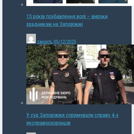
15 років позбавлення волі – вироки
зрадникам на Запоріжжі
zapsich
,
05/12/2025
У суд Запоріжжя спрямували справу 4-х
експравоохоронців