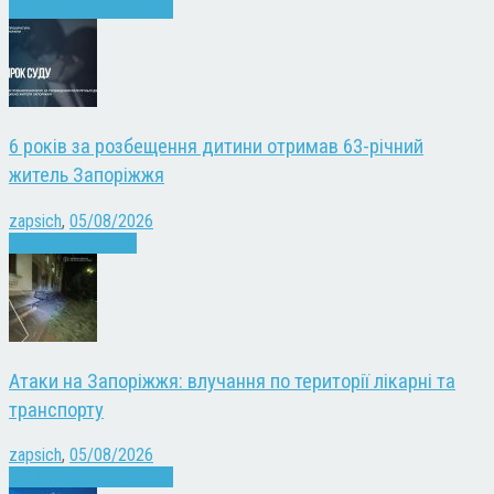
Війна
Запоріжжя
Новини
6 років за розбещення дитини отримав 63-річний
житель Запоріжжя
zapsich
,
05/08/2026
Запоріжжя
Новини
Атаки на Запоріжжя: влучання по території лікарні та
транспорту
zapsich
,
05/08/2026
Війна
Запоріжжя
Новини