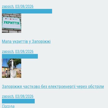
zapsich
,
03/08/2026
Війна
Запоріжжя
Кримінал
Новини
Мапа укриттів у Запоріжжі
zapsich
,
03/08/2026
Війна
Запоріжжя
Новини
Запоріжжя частково без електроенергії через обстріли
zapsich
,
03/08/2026
Війна
здоров'я
Новини
Погода