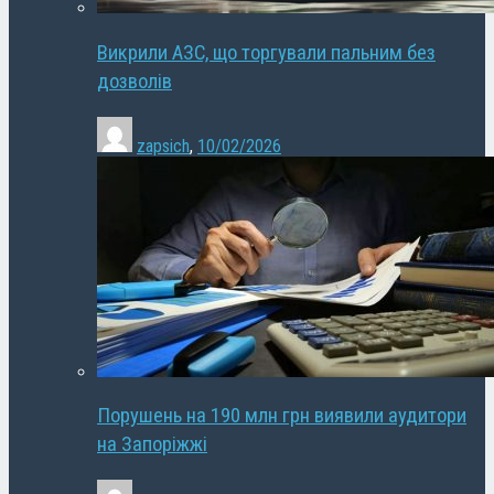
Викрили АЗС, що торгували пальним без
дозволів
zapsich
,
10/02/2026
Порушень на 190 млн грн виявили аудитори
на Запоріжжі