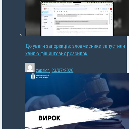
До уваги запоріжців: зловмисники запустили
хвилю фішингових розсилок
zapsich
,
23/07/2026