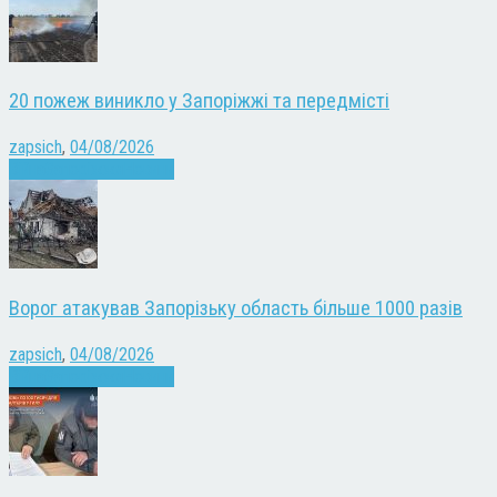
20 пожеж виникло у Запоріжжі та передмісті
zapsich
,
04/08/2026
Війна
Запоріжжя
Новини
Ворог атакував Запорізьку область більше 1000 разів
zapsich
,
04/08/2026
Війна
Запоріжжя
Новини