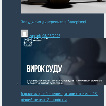
Засуджено диверсанта в Запоріжжі
zapsich
,
05/08/2026
6 років за розбещення дитини отримав 63-
річний житель Запоріжжя