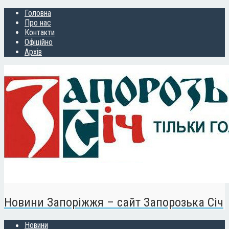
Головна
Про нас
Контакти
Офіційно
Архів
Новини Запоріжжя – сайт Запорозька Січ
Новини