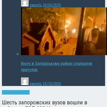
zapsich
,
20/05/2025
Вночі в Запорізькому районі спалахнув
притулок
zapsich
,
25/10/2024
Запоріжжя
Новини
Шесть запорожских вузов вошли в