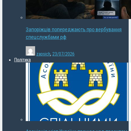
Запоріжців попереджають про вербування
спецслужбами рф
zapsich
,
23/07/2026
Політика