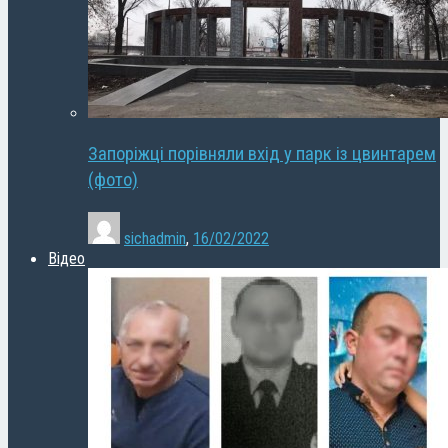
Запоріжці порівняли вхід у парк із цвинтарем
(фото)
sichadmin
,
16/02/2022
Відео