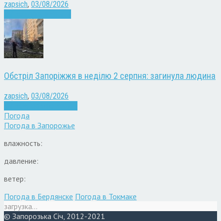
zapsich
,
03/08/2026
Війна
здоров'я
Новини
Обстріл Запоріжжя в неділю 2 серпня: загинула людина
zapsich
,
03/08/2026
Війна
Запоріжжя
Новини
Погода
Погода в
Запорожье
влажность:
давление:
ветер:
Погода в Бердянске
Погода в Токмаке
загрузка...
© Запорозька Січ, 2012-2021