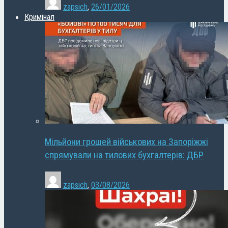
zapsich
,
26/01/2026
Кримінал
Мільйони грошей військових на Запоріжжі
спрямували на тилових бухгалтерів: ДБР
zapsich
,
03/08/2026