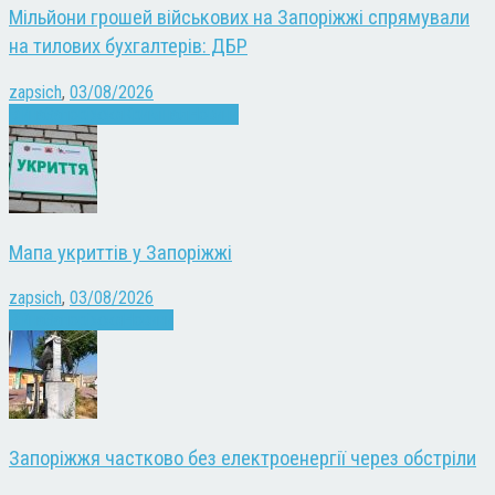
Мільйони грошей військових на Запоріжжі спрямували
на тилових бухгалтерів: ДБР
zapsich
,
03/08/2026
Війна
Запоріжжя
Кримінал
Новини
Мапа укриттів у Запоріжжі
zapsich
,
03/08/2026
Війна
Запоріжжя
Новини
Запоріжжя частково без електроенергії через обстріли