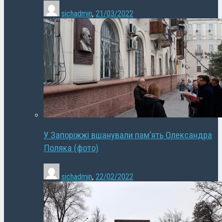
sichadmin
,
21/03/2022
У Запоріжжі вшанували пам’ять Олександра
Поляка (фото)
sichadmin
,
22/02/2022