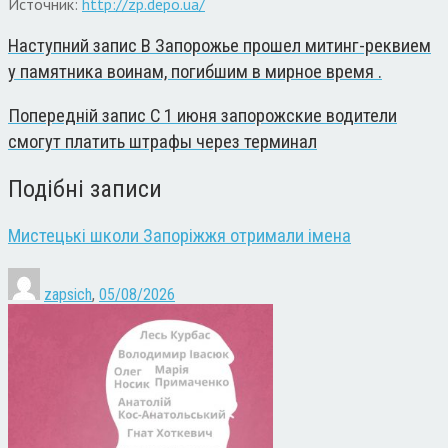
Источник:
http://zp.depo.ua/
Наступний запис
В Запорожье прошел митинг-реквием
у памятника воинам, погибшим в мирное время .
Попередній запис
С 1 июня запорожские водители
смогут платить штрафы через терминал
Подібні записи
Мистецькі школи Запоріжжя отримали імена
zapsich
,
05/08/2026