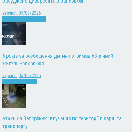
Засуджено диверсанта в Запоріжжі
zapsich
,
05/08/2026
Війна
Запоріжжя
Новини
6 років за розбещення дитини отримав 63-річний
житель Запоріжжя
zapsich
,
05/08/2026
Запоріжжя
Новини
Атаки на Запоріжжя: влучання по території лікарні та
транспорту