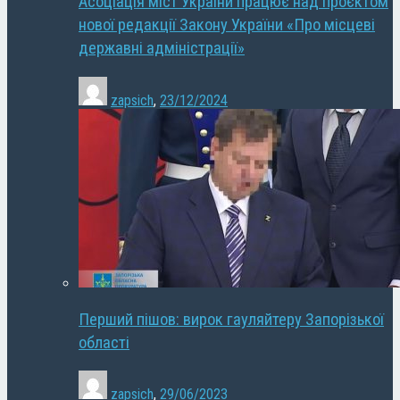
Асоціація міст України працює над проєктом
нової редакції Закону України «Про місцеві
державні адміністрації»
zapsich
,
23/12/2024
Перший пішов: вирок гауляйтеру Запорізької
області
zapsich
,
29/06/2023