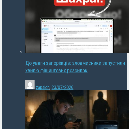
До уваги запоріжців: зловмисники запустили
хвилю фішингових розсилок
zapsich
,
23/07/2026