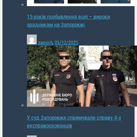
15 років позбавлення волі – вироки
зрадникам на Запоріжжі
zapsich
,
05/12/2025
У суд Запоріжжя спрямували справу 4-х
експравоохоронців