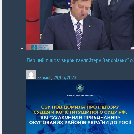
Перший пішов: вирок гауляйтеру Запорізької о
zapsich
,
29/06/2023