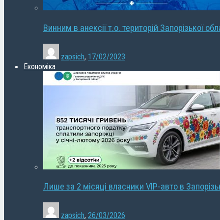
Винним в анексії т.о. територій Запорізької об
zapsich
,
17/02/2023
Економіка
Лише за 2 місяці власники VIP-авто в Запорізь
zapsich
,
26/03/2026