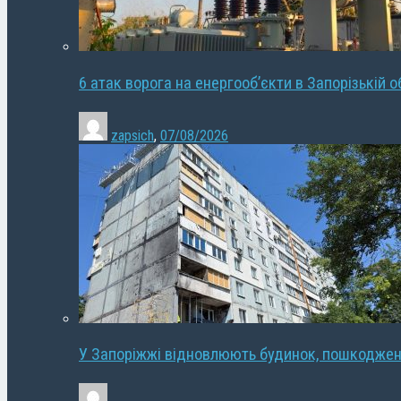
6 атак ворога на енергооб’єкти в Запорізькій о
zapsich
,
07/08/2026
У Запоріжжі відновлюють будинок, пошкодже