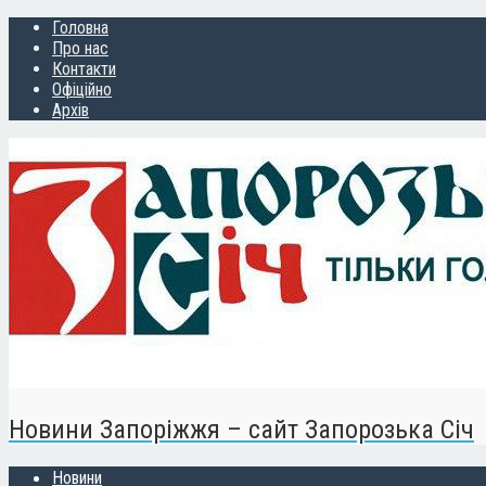
Головна
Про нас
Контакти
Офіційно
Архів
Новини Запоріжжя – сайт Запорозька Січ
Новини