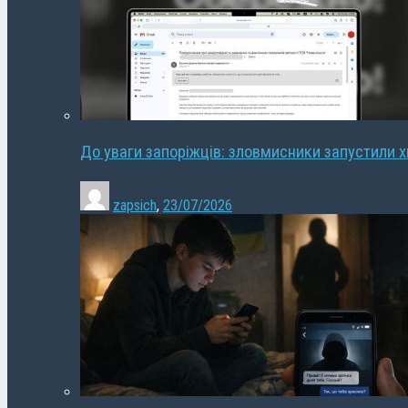
До уваги запоріжців: зловмисники запустили 
zapsich
,
23/07/2026