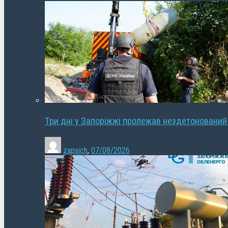
Три дні у Запоріжжі пролежав нездетонований
zapsich
,
07/08/2026