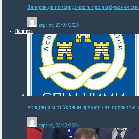
Запоріжців попереджають про вербування сп
zapsich
,
23/07/2026
Політика
Асоціація міст України працює над проєктом н
zapsich
,
23/12/2024