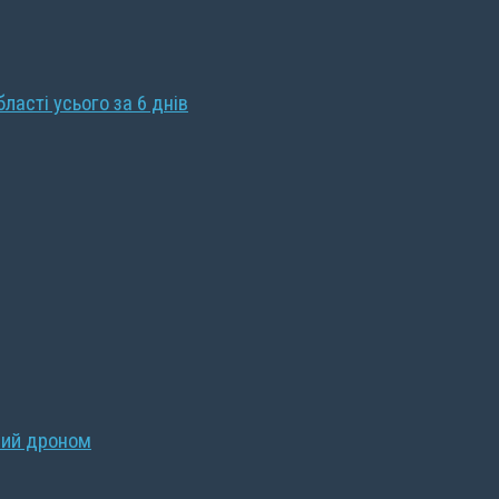
бласті усього за 6 днів
ний дроном