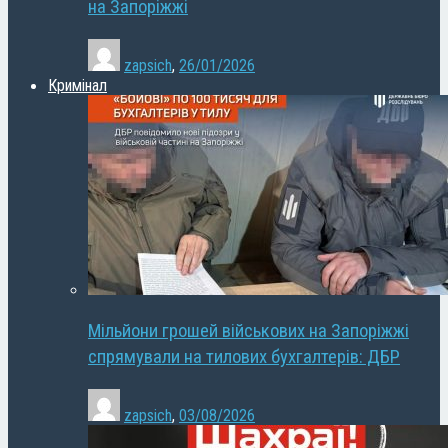
на Запоріжжі
zapsich
,
26/01/2026
Кримінал
Мільйони грошей військових на Запоріжжі
спрямували на тилових бухгалтерів: ДБР
zapsich
,
03/08/2026