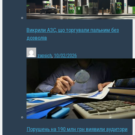
Викрили АЗС, що торгували пальним без
дозволів
zapsich
,
10/02/2026
Порушень на 190 млн грн виявили аудитори