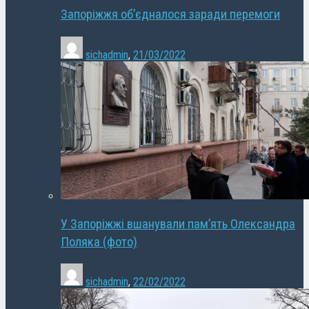
Запоріжжя об’єдналося заради перемоги
sichadmin
,
21/03/2022
У Запоріжжі вшанували пам’ять Олександра
Поляка (фото)
sichadmin
,
22/02/2022