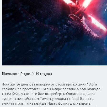
Щасливого Різдва (з 19 грудня)
Який же грудень без новорічної історії про кохання? Зірка
серіалу «Гра престолів» Емілія Кларк постане в ролі молодої
жінки Кейт, у якої все йде шкереберть. Однак випадкова
зустріч з незнайомцем Томом у виконанні Генрі Голдінга
змінить її життя назавжди. Назву фільму дала відома