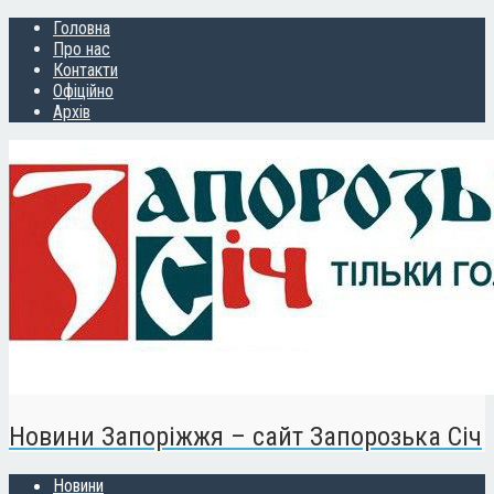
Головна
Про нас
Контакти
Офіційно
Архів
Новини Запоріжжя – сайт Запорозька Січ
Новини