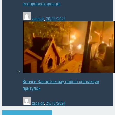
експравоохоронців
zapsich
,
20/05/2025
Вночі в Запорізькому районі спалахнув
притулок
zapsich
,
25/10/2024
Запоріжжя
Новини
Суспільство