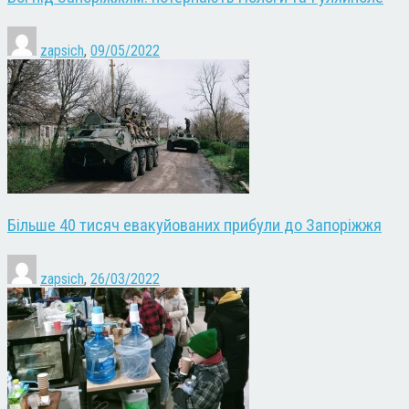
zapsich
,
09/05/2022
Більше 40 тисяч евакуйованих прибули до Запоріжжя
zapsich
,
26/03/2022