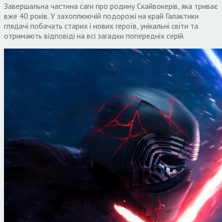
Завершальна частина саги про родину Скайвокерів, яка триває
вже 40 років. У захоплюючій подорожі на край Галактики
глядачі побачать старих і нових героїв, унікальні світи та
отримають відповіді на всі загадки попередніх серій.