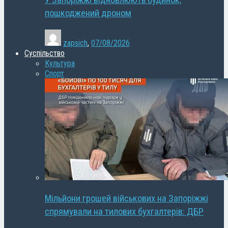
У Запоріжжі відновлюють будинок,
пошкоджений дроном
zapsich
,
07/08/2026
Суспільство
Культура
Спорт
Мільйони грошей військових на Запоріжжі
спрямували на тилових бухгалтерів: ДБР