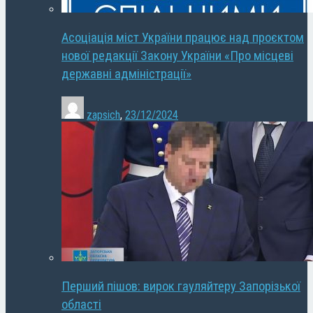
Асоціація міст України працює над проєктом
нової редакції Закону України «Про місцеві
державні адміністрації»
zapsich
,
23/12/2024
Перший пішов: вирок гауляйтеру Запорізької
області