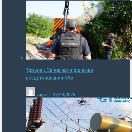
Три дні у Запоріжжі пролежав
нездетонований КАБ
zapsich
,
07/08/2026