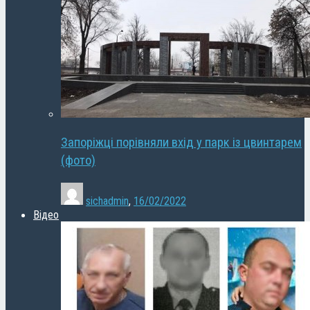
Запоріжці порівняли вхід у парк із цвинтарем
(фото)
sichadmin
,
16/02/2022
Відео