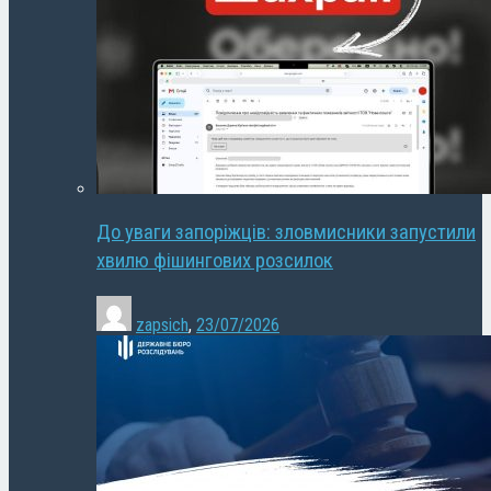
До уваги запоріжців: зловмисники запустили
хвилю фішингових розсилок
zapsich
,
23/07/2026