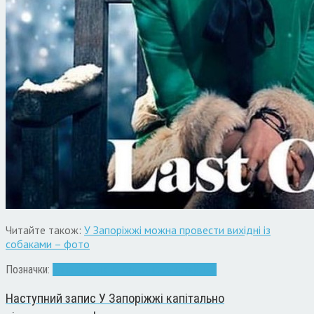
Читайте також:
У Запоріжжі можна провести вихідні із
собаками – фото
Позначки:
Запоріжжя
кінотеатри
прем'єра
фільм
Наступний запис
У Запоріжжі капітально