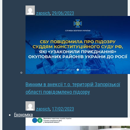
zapsich
,
29/06/2023
Винним в анексії т.о. територій Запорізької
області повідомлено підозру
zapsich
,
17/02/2023
Економіка