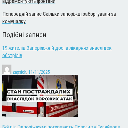
відремонтують фонтани
Попередній запис
Скільки запоріжці заборгували за
комуналку
Подібні записи
19 жителів Запоріжжя й досі в лікарнях внаслідок
обстрілів
zapsich
,
11/11/2025
Бої під Запоріжжям: потерпають Пологи та Гуляйполе