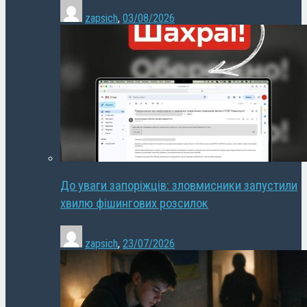
zapsich
,
03/08/2026
До уваги запоріжців: зловмисники запустили
хвилю фішингових розсилок
zapsich
,
23/07/2026