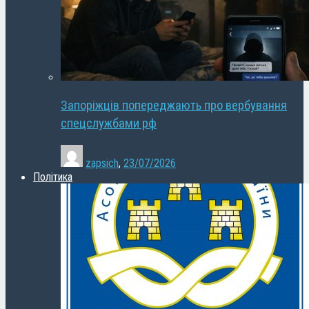
Запоріжців попереджають про вербування
спецслужбами рф
zapsich
,
23/07/2026
Політика