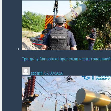
Три дні у Запоріжжі пролежав нездетонований
zapsich
,
07/08/2026