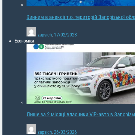
Винним в анексії т.о. територій Запорізької об
zapsich
,
17/02/2023
Економіка
Лише за 2 місяці власники VIP-авто в Запорізь
zapsich
,
26/03/2026