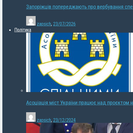
Запоріжців попереджають про вербування сп
zapsich
,
23/07/2026
Політика
Асоціація міст України працює над проєктом н
zapsich
,
23/12/2024