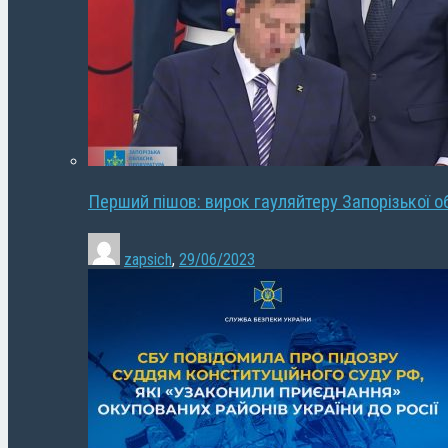
Перший пішов: вирок гауляйтеру Запорізької о
zapsich
,
29/06/2023