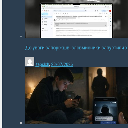
До уваги запоріжців: зловмисники запустили 
zapsich
,
23/07/2026