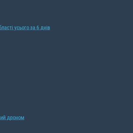
бласті усього за 6 днів
ний дроном