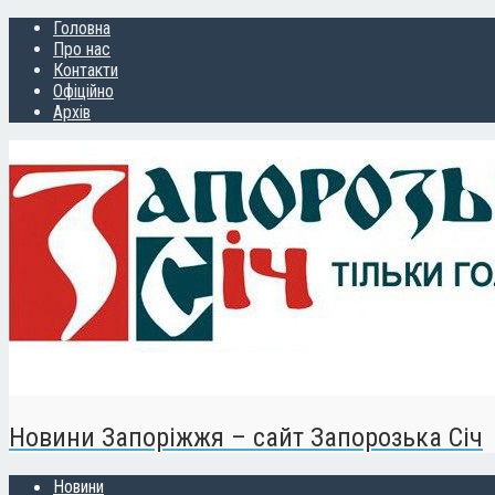
Головна
Про нас
Контакти
Офіційно
Архів
Новини Запоріжжя – сайт Запорозька Січ
Новини