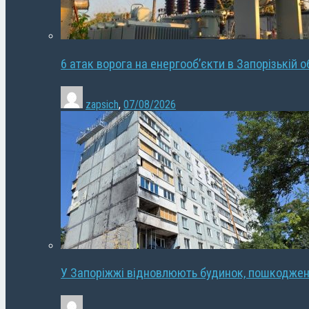
6 атак ворога на енергооб’єкти в Запорізькій о
zapsich
,
07/08/2026
У Запоріжжі відновлюють будинок, пошкодже